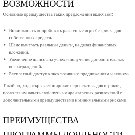
ВОЗМОЖНОСТИ
Основные преимущества таких предложений включают:
Возможность попробовать различные игры без риска для
собственных средств.
Шанс выиграть реальные деньги, не делая финансовых
вложений.
Увеличение шансов на успех и получение дополнительных
вознаграждений.
Бесплатный доступ к эксклюзивным предложениям и акциям.
Такой подход открывает широкие перспективы для игроков,
позволяя им начать свой путь в мире азартных развлечений с
дополнительными преимуществами и минимальными рисками.
ПРЕИМУЩЕСТВА
ПРОГРАММЫ ЛОЯЛЬНОСТИ