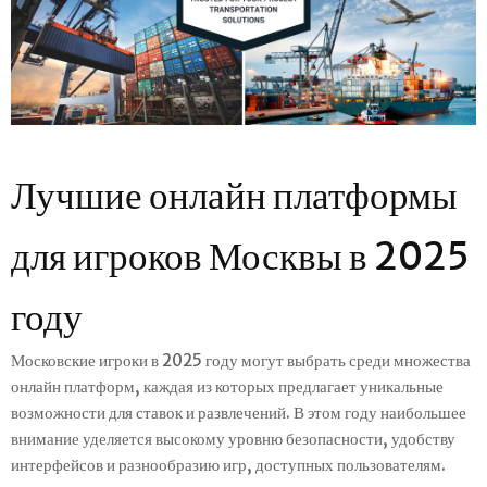
Лучшие онлайн платформы
для игроков Москвы в 2025
году
Московские игроки в 2025 году могут выбрать среди множества
онлайн платформ, каждая из которых предлагает уникальные
возможности для ставок и развлечений. В этом году наибольшее
внимание уделяется высокому уровню безопасности, удобству
интерфейсов и разнообразию игр, доступных пользователям.