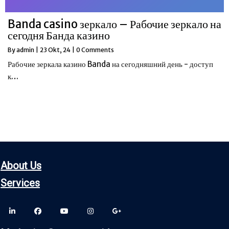
Banda casino зеркало – Рабочие зеркало на
сегодня Банда казино
By
admin
|
23
Okt, 24
|
0 Comments
Рабочие зеркала казино Banda на сегодняшний день - доступ
к…
About Us
Servic
es