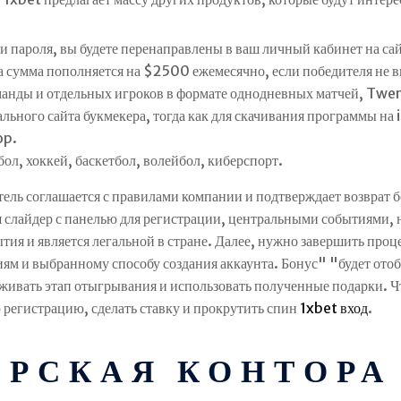
и пароля, вы будете перенаправлены в ваш личный кабинет на сай
а сумма пополняется на $2500 ежемесячно, если победителя не 
оманды и отдельных игроков в формате однодневных матчей, Twe
льного сайта букмекера, тогда как для скачивания программы на 
op.
ол, хоккей, баскетбол, волейбол, киберспорт.
тель соглашается с правилами компании и подтверждает возврат б
я слайдер с панелью для регистрации, центральными событиями, 
тия и является легальной в стране. Далее, нужно завершить проц
м и выбранному способу создания аккаунта. Бонус" "будет отоб
еживать этап отыгрывания и использовать полученные подарки. Ч
 регистрацию, сделать ставку и прокрутить спин
1xbet вход
.
РСКАЯ КОНТОРА 