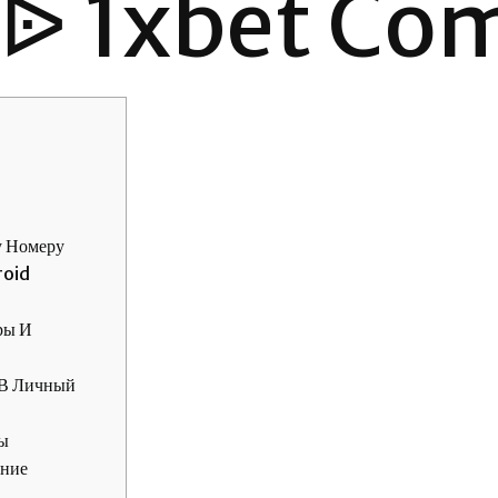
 ᐉ 1xbet Co
у Номеру
roid
ры И
 В Личный
ы
ение