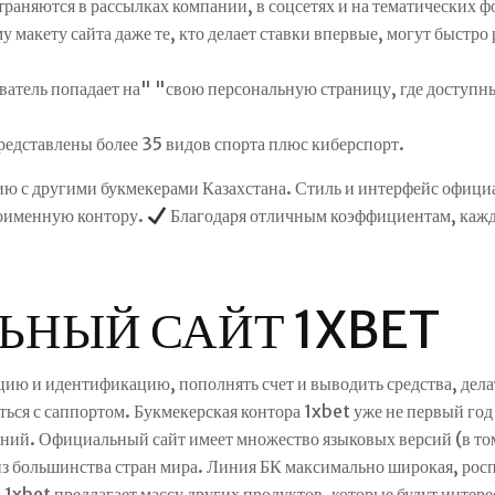
траняются в рассылках компании, в соцсетях и на тематических ф
 макету сайта даже те, кто делает ставки впервые, могут быстро 
ватель попадает на" "свою персональную страницу, где доступны
едставлены более 35 видов спорта плюс киберспорт.
ию с другими букмекерами Казахстана. Стиль и интерфейс офици
оименную контору.
Благодаря отличным коэффициентам, кажд
НЫЙ САЙТ 1XBET
ию и идентификацию, пополнять счет и выводить средства, делат
ться с саппортом. Букмекерская контора 1xbet уже не первый год 
ений. Официальный сайт имеет множество языковых версий (в то
из большинства стран мира. Линия БК максимально широкая, рос
 1xbet предлагает массу других продуктов, которые будут интер