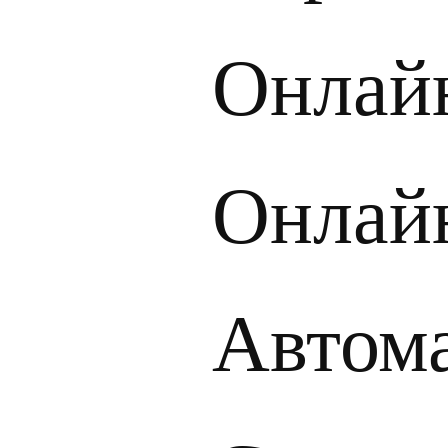
Онлайн
Онлай
Автом