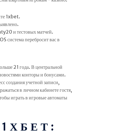
те 1xbet.
выявлено.
nty20 и тестовых матчей.
iOS система перебросит вас в
ольше 21 года. В центральной
новостями конторы и бонусами.
есс создания учетной записи,
ражаться в личном кабинете гостя,
тобы играть в игровые автоматы
1ХБЕТ: