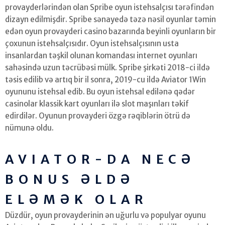
provayderlərindən olan Spribe oyun istehsalçısı tərəfindən
dizayn edilmişdir. Spribe sənayedə təzə nəsil oyunlar təmin
edən oyun provayderi casino bazarında beyinli oyunların bir
çoxunun istehsalçısıdır. Oyun istehsalçısının usta
insanlardan təşkil olunan komandası internet oyunları
sahəsində uzun təcrübəsi mülk. Spribe şirkəti 2018-ci ildə
təsis edilib və artıq bir il sonra, 2019-cu ildə Aviator 1Win
oyununu istehsal edib. Bu oyun istehsal edilənə qədər
casinolar klassik kart oyunları ilə slot maşınları təkif
edirdilər. Oyunun provayderi özgə rəqiblərin ötrü də
nümunə oldu.
AVIATOR-DA NECƏ
BONUS ƏLDƏ
ELƏMƏK OLAR
Düzdür, oyun provayderinin ən uğurlu və populyar oyunu