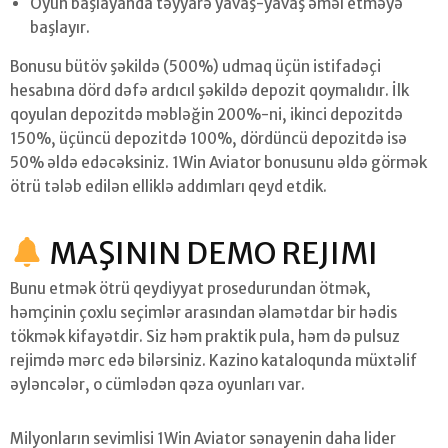
Oyun başlayanda təyyarə yavaş-yavaş əməl etməyə
başlayır.
Bonusu bütöv şəkildə (500%) udmaq üçün istifadəçi
hesabına dörd dəfə ardıcıl şəkildə depozit qoymalıdır. İlk
qoyulan depozitdə məbləğin 200%-ni, ikinci depozitdə
150%, üçüncü depozitdə 100%, dördüncü depozitdə isə
50% əldə edəcəksiniz. 1Win Aviator bonusunu əldə görmək
ötrü tələb edilən elliklə addımları qeyd etdik.
MAŞININ DEMO REJIMI
Bunu etmək ötrü qeydiyyat prosedurundan ötmək,
həmçinin çoxlu seçimlər arasından əlamətdar bir hədis
tökmək kifayətdir. Siz həm praktik pula, həm də pulsuz
rejimdə mərc edə bilərsiniz. Kazino kataloqunda müxtəlif
əyləncələr, o cümlədən qəza oyunları var.
Milyonların sevimlisi 1Win Aviator sənayenin daha lider