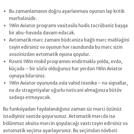
Bu zamanlamanın doğru ayarlanması oyunun lap kritik
mərhələsidir.
1Win Aviator proqramı vasitəsilə hədis təcrübəniz başqa
bir abu-havada davam edəcək.
Avtomatik mərc zamanı büdcənizə bağlı mərc məbləğini
təyin edirsiniz və oyunun hər raundunda bu mərc sizin
əvəzinizdən avtomatik oyuna qoyulur.
Rəsmi 1Win mobil proqramını endirməklə yolda, evdə,
küçədə – bir sözlə olduğunuz hər yerdən 1Win Aviator
oynaya bilərsiniz.
1Win Aviator oyununda əsla vahid texnika – nə siqnallar,
nə də stragetiyalar uğurlu nəticəni almağınıza bütöv
sədəqə etməyəcək.
Bu funksiyadan faydalandığınız zaman siz mərci özünüz
istədiyiniz vaxtda qoyursunuz. Avtomatik mərcdə isə
bölünməz əksinə mərcin qoyulacağı vaxtı təyin edirsiniz və
avtomatik seçimə ayarlayırsınız. Bu seçimdən növbəti