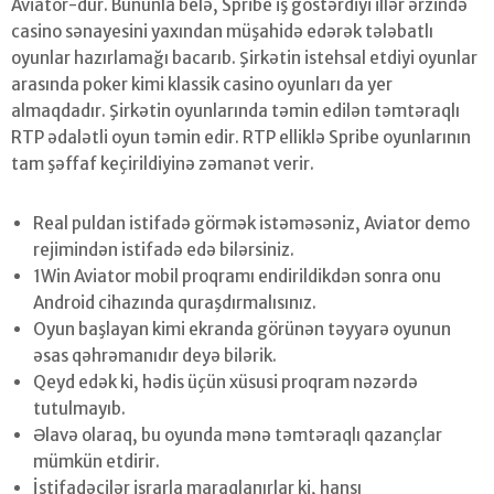
Aviator-dur. Bununla belə, Spribe iş göstərdiyi illər ərzində
casino sənayesini yaxından müşahidə edərək tələbatlı
oyunlar hazırlamağı bacarıb. Şirkətin istehsal etdiyi oyunlar
arasında poker kimi klassik casino oyunları da yer
almaqdadır. Şirkətin oyunlarında təmin edilən təmtəraqlı
RTP ədalətli oyun təmin edir. RTP elliklə Spribe oyunlarının
tam şəffaf keçirildiyinə zəmanət verir.
Real puldan istifadə görmək istəməsəniz, Aviator demo
rejimindən istifadə edə bilərsiniz.
1Win Aviator mobil proqramı endirildikdən sonra onu
Android cihazında quraşdırmalısınız.
Oyun başlayan kimi ekranda görünən təyyarə oyunun
əsas qəhrəmanıdır deyə bilərik.
Qeyd edək ki, hədis üçün xüsusi proqram nəzərdə
tutulmayıb.
Əlavə olaraq, bu oyunda mənə təmtəraqlı qazançlar
mümkün etdirir.
İstifadəçilər israrla maraqlanırlar ki, hansı