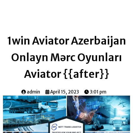
1win Aviator Azerbaijan
Onlayn Mərc Oyunları
Aviator
{{after}}
admin
April 15, 2023
3:01 pm