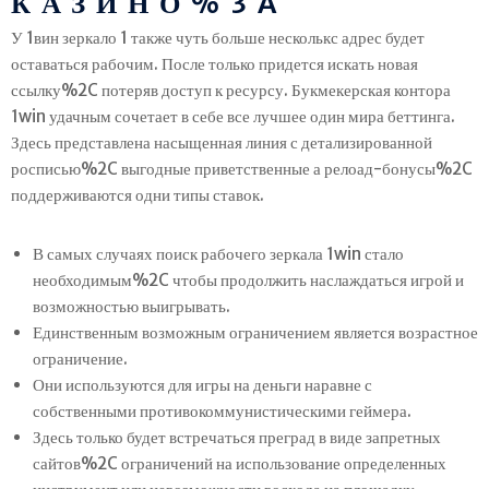
КАЗИНО%3A
У 1вин зеркало 1 также чуть больше несколькс адрес будет
оставаться рабочим. После только придется искать новая
ссылку%2C потеряв доступ к ресурсу. Букмекерская контора
1win удачным сочетает в себе все лучшее один мира беттинга.
Здесь представлена насыщенная линия с детализированной
росписью%2C выгодные приветственные а релоад-бонусы%2C
поддерживаются одни типы ставок.
В самых случаях поиск рабочего зеркала 1win стало
необходимым%2C чтобы продолжить наслаждаться игрой и
возможностью выигрывать.
Единственным возможным ограничением является возрастное
ограничение.
Они используются для игры на деньги наравне с
собственными противокоммунистическими геймера.
Здесь только будет встречаться преград в виде запретных
сайтов%2C ограничений на использование определенных