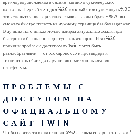
времяпрепровождения а онлайн-казино и букмекерских
конторах. Первый методом%2C который стоит упомянуть%2C
это использование вероятных ссылок. Таким образом%2C вы
сможете быстро попасть на нужному страницу без без задержек.
В лучших источниках можно найдем актуальные ссылки для
быстрого и безопасного доступа к платформе. Итак%2C
причины проблем с доступом ко 1win могут быть
разнообразными — от блокировок со и провайдера и
технических сбоев до нарушения правил пользования
платформы.
ПРОБЛЕМЫ С
ДОСТУПОМ НА
ОФИЦИАЛЬНОМУ
САЙТ 1WIN
Чтобы перевести их на основной%2C нельзя совершать ставки"