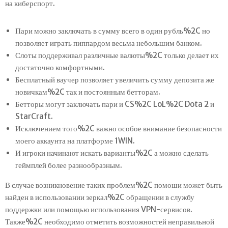
на киберспорт.
Пари можно заключать в сумму всего в один рубль%2C но
позволяет играть пиппардом весьма небольшим банком.
Слоты поддерживал различные валюты%2C только делает их
достаточно комфортными.
Бесплатный ваучер позволяет увеличить сумму депозита же
новичкам%2C так и постоянным бетторам.
Бетторы могут заключать пари и CS%2C LoL%2C Dota 2 и
StarCraft.
Исключением того%2C важно особое внимание безопасности
моего аккаунта на платформе 1WIN.
И игроки начинают искать варианты%2C а можно сделать
геймплей более разнообразным.
В случае возникновение таких проблем%2C помоши может быть
найден в использовании зеркал%2C обращении в службу
поддержки или помощью использования VPN-сервисов.
Также%2C необходимо отметить возможностей неправильной