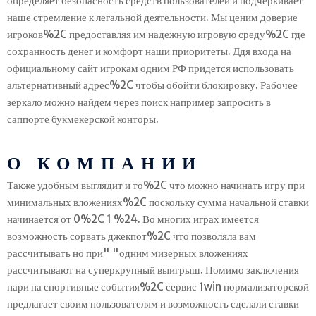
определяет безопасность средств пользователей и подчеркивает
наше стремление к легальной деятельности. Мы ценим доверие
игроков%2C предоставляя им надежную игровую среду%2C где
сохранность денег и комфорт наши приоритеты. Ддя входа на
официальному сайт игрокам одним РФ придется использовать
альтернативный адрес%2C чтобы обойти блокировку. Рабочее
зеркало можно найдем через поиск например запросить в
саппорте букмекерской конторы.
О КОМПАНИИ
Также удобным выглядит и то%2C что можно начинать игру при
минимальных вложениях%2C поскольку сумма начальной ставки
начинается от 0%2C 1 %24. Во многих играх имеется
возможность сорвать джекпот%2C что позволяла вам
рассчитывать но при" "одним мизерных вложениях
рассчитывают на суперкрупный выигрыш. Помимо заключения
пари на спортивные события%2C сервис 1win нормализаторской
предлагает своим пользователям и возможность сделали ставки