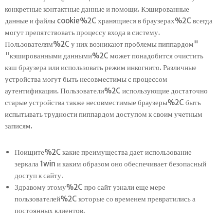
конкретные контактные данные и помощи. Кэшированные
данные и файлы cookie%2C хранящиеся в браузерах%2C всегда
могут препятствовать процессу входа в систему.
Пользователям%2C у них возникают проблемы пиппардом"
"кэшированными данными%2C может понадобится очистить
кэш браузера или использовать режим инкогнито. Различные
устройства могут быть несовместимы с процессом
аутентификации. Пользователи%2C использующие достаточно
старые устройства также несовместимые браузеры%2C быть
испытывать трудности пиппардом доступом к своим учетным
записям.
Поищите%2C какие преимущества дает использование
зеркала 1win и каким образом оно обеспечивает безопасный
доступ к сайту.
Здравому этому%2C про сайт узнали еще мере
пользователей%2C которые со временем превратились а
постоянных клиентов.