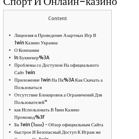
Спорт И Онлайн-казино
Content
Лицензия и Проведение Азартных Игр В
1win Казино Украина
О Компании
In Букмекер%3A
Проблемы со Доступом На официального
Сайт 1win
Приложение 1win На Пк%3A Как Скачать а
Пользоваться
Отсутствие Блокировок а Ограничений Для
Пользователей"
как Использовать В 1вин Казино
Промокод%3F
Бк 1win (1вин) - Обзор официальным Сайта
быстрое И Безопасный Доступ К Играм же