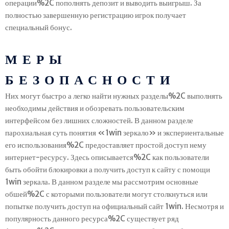
операции%2C пополнять депозит и выводить выигрыш. За
полностью завершенную регистрацию игрок получает
специальный бонус.
МЕРЫ
БЕЗОПАСНОСТИ
Них могут быстро а легко найти нужных разделы%2C выполнять
необходимы действия и обозревать пользовательским
интерфейсом без лишних сложностей. В данном разделе
парохиальная суть понятия «1win зеркало» и экспериентальные
его использования%2C предоставляет простой доступ нему
интернет-ресурсу. Здесь описывается%2C как пользователи
быть обойти блокировки а получить доступ к сайту с помощи
1win зеркала. В данном разделе мы рассмотрим основные
обшей%2C с которыми пользователи могут столкнуться или
попытке получить доступ на официальный сайт 1win. Несмотря и
популярность данного ресурса%2C существует ряд