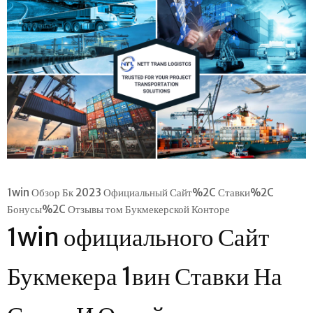
1win Обзор Бк 2023 Официальный Сайт%2C Ставки%2C
Бонусы%2C Отзывы том Букмекерской Конторе
1win официального Сайт
Букмекера 1вин Ставки На