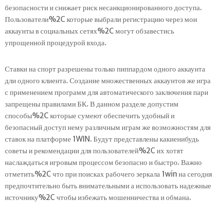
безопасности и снижает риск несанкционированного доступа.
Пользователи%2C которые выбрали регистрацию через мои
аккаунты в социальных сетях%2C могут обзавестись
упрощенной процедурой входа.
Ставки на спорт разрешены только пиппардом одного аккаунта
дли одного клиента. Создание множественных аккаунтов же игра
с применением программ для автоматического заключения пари
запрещены правилами БК. В данном разделе допустим
способы%2C которые сумеют обеспечить удобный и
безопасный доступ нему различным играм же возможностям для
ставок на платформе 1WIN. Будут представлены какиенибудь
советы и рекомендации для пользователей%2C их хотят
наслаждаться игровым процессом безопасно и быстро. Важно
отметить%2C что при поисках рабочего зеркала 1win на сегодня
предпочтительно быть внимательными а использовать надежные
источнику%2C чтобы избежать мошенничества и обмана.