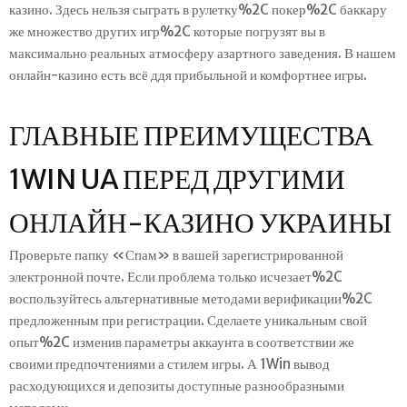
казино. Здесь нельзя сыграть в рулетку%2C покер%2C баккару
же множество других игр%2C которые погрузят вы в
максимально реальных атмосферу азартного заведения. В нашем
онлайн-казино есть всё ддя прибыльной и комфортнее игры.
ГЛАВНЫЕ ПРЕИМУЩЕСТВА
1WIN UA ПЕРЕД ДРУГИМИ
ОНЛАЙН-КАЗИНО УКРАИНЫ
Проверьте папку «Спам» в вашей зарегистрированной
электронной почте. Если проблема только исчезает%2C
воспользуйтесь альтернативные методами верификации%2C
предложенным при регистрации. Сделаете уникальным свой
опыт%2C изменив параметры аккаунта в соответствии же
своими предпочтениями а стилем игры. А 1Win вывод
расходующихся и депозиты доступные разнообразными