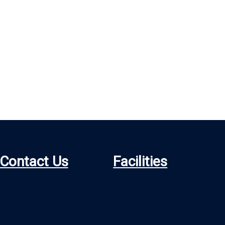
Contact Us
Facilities