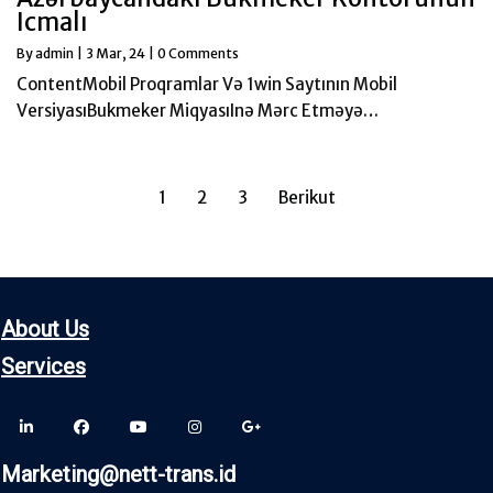
Icmalı
By
admin
|
3
Mar, 24
|
0 Comments
ContentMobil Proqramlar Və 1win Saytının Mobil
VersiyasıBukmeker MiqyasıInə Mərc Etməyə…
1
2
3
Berikut
About Us
Servic
es
Marketing@nett-trans.id