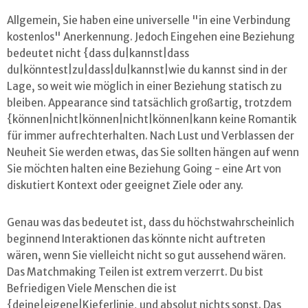
Allgemein, Sie haben eine universelle "in eine Verbindung
kostenlos" Anerkennung. Jedoch Eingehen eine Beziehung
bedeutet nicht {dass du|kannst|dass
du|könntest|zu|dass|du|kannst|wie du kannst sind in der
Lage, so weit wie möglich in einer Beziehung statisch zu
bleiben. Appearance sind tatsächlich großartig, trotzdem
{können|nicht|können|nicht|können|kann keine Romantik
für immer aufrechterhalten. Nach Lust und Verblassen der
Neuheit Sie werden etwas, das Sie sollten hängen auf wenn
Sie möchten halten eine Beziehung Going - eine Art von
diskutiert Kontext oder geeignet Ziele oder any.
Genau was das bedeutet ist, dass du höchstwahrscheinlich
beginnend Interaktionen das könnte nicht auftreten
wären, wenn Sie vielleicht nicht so gut aussehend wären.
Das Matchmaking Teilen ist extrem verzerrt. Du bist
Befriedigen Viele Menschen die ist
{deine|eigene|Kieferlinie, und absolut nichts sonst. Das