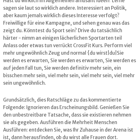
Hast du wirklich im Allgemeinen amüsant Ideen? Lerne
sagen sie laut so wirklich andere. Interessiert an Politik,
aber kaum jemals wirklich dieses Interesse verfolgt?
Freiwillige für eine Kampagne, und sehen genau was das
zeigt du. Könntest du Sport sein? Drive du tatsächlich
härter - nimm an einigen lächerlichen Sportarten teil
Anlass oder etwas tun verrückt CrossFit Kurs. Perform viel
mehr ungewöhnlich Zeug und normal {du wirst|du|Sie
werden es erwarten, Sie werden es erwarten, Sie werden es
auf jeden Fall tun, Sie werden definitiv mehr sein, ein
bisschen mehr sein, viel mehr sein, viel mehr sein, viel mehr
sein ungewöhnlich.
Grundsätzlich, dies Ratschläge zu das kommentierte
Folgende: Ignorieren das Erscheinungsbild. Genießen Sie
den unbestreitbare Tatsache, dass sie existieren nehmen
sie als gegeben. Ausführen die Mehrheit Menschen
Ausführen: entdecken Sie, was Ihr Zuhause in der Arena ist
ist, dann herausfinden, ob du wirst alle Frauen dort.