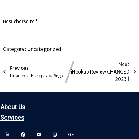
Besucherseite "
Category :
Uncategorized
Next
Previous
iHookup Review CHANGED
Поинлото Быстрая победа
2023 |
About Us
Servic
es