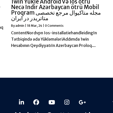
u
1win Yukle Android Və Ios ötrü
シ
Necə Indir Azərbaycan ötrü Mobil
Proqram مجله متاکیوال مرجع تخصصی
متاتریدر در ایران
By
admin
|
18
Mar, 24
|
0 Comments
aq
ContentNordvpn Ios-installatiehandleidingIn
Tətbiqində əda YükləmələriAddımda 1win
Hesabının QeydiyyatıIn Azerbaycan Proloq…