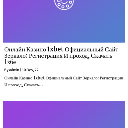
Онлайн Казино 1xbet Официальный Сайт
Зеркало: Регистрация И проход, Скачать
1хбе
By
admin
|
10
Des, 22
Онлайн Казино 1xbet Официальный Сайт Зеркало: Регистрация
И проход, Скачать…