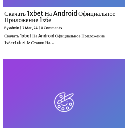
Скачать 1xbet На Android Официальное
Приложение 1хбе
By
admin
|
7
Mar, 24
|
0 Comments
Скачать 1xbet На Android Официальное Приложение
1хбет1xbet ᐉ Ставки На…