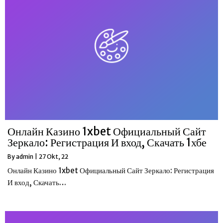
Онлайн Казино 1xbet Официальный Сайт
Зеркало: Регистрация И вход, Скачать 1хбе
By
admin
|
27
Okt, 22
Онлайн Казино 1xbet Официальный Сайт Зеркало: Регистрация
И вход, Скачать…