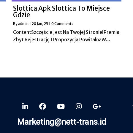
Slottica Apk Slottica To Miejsce
Gdzie
By
admin
|
20
Jan, 25
|
0 Comments
ContentSzczęście Jest Na Twojej Stronie!Premia
Zbyt Rejestrację I Propozycja PowitalnaW…
Marketing@nett-trans.id