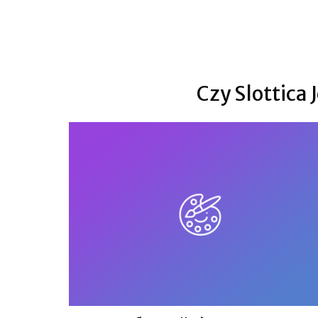
Czy Slottica 