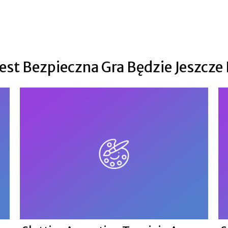
Jest Bezpieczna Gra Będzie Jeszcze