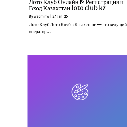
Лото Клуб Онлайн ᐉ Регистрация и
Вход Казахстан loto club kz
By
wadminw
|
24
Jan, 25
Лото Клуб Лото Клуб в Казахстане — это ведущий
оператор…