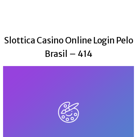
Slottica Casino Online Login Pelo
Brasil – 414