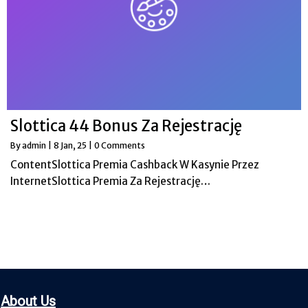
Slottica 44 Bonus Za Rejestrację
By
admin
|
8
Jan, 25
|
0 Comments
ContentSlottica Premia Cashback W Kasynie Przez
InternetSlottica Premia Za Rejestrację…
About Us