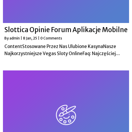
Slottica Opinie Forum Aplikacje Mobilne
By
admin
|
8
Jan, 25
|
0 Comments
ContentStosowane Przez Nas Ulubione KasynaNasze
Najkorzystniejsze Vegas Sloty OnlineFaq: Najczęściej…