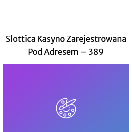
Slottica Kasyno Zarejestrowana
Pod Adresem – 389