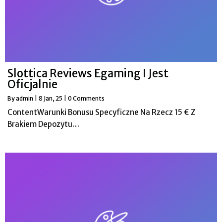
Slottica Reviews Egaming I Jest
Oficjalnie
By
admin
|
8
Jan, 25
|
0 Comments
ContentWarunki Bonusu Specyficzne Na Rzecz 15 € Z
Brakiem Depozytu…