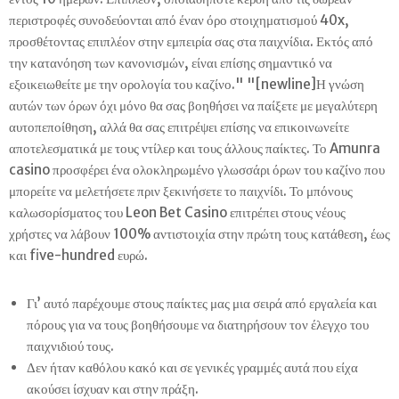
περιστροφές συνοδεύονται από έναν όρο στοιχηματισμού 40x,
προσθέτοντας επιπλέον στην εμπειρία σας στα παιχνίδια. Εκτός από
την κατανόηση των κανονισμών, είναι επίσης σημαντικό να
εξοικειωθείτε με την ορολογία του καζίνο." "[newline]Η γνώση
αυτών των όρων όχι μόνο θα σας βοηθήσει να παίξετε με μεγαλύτερη
αυτοπεποίθηση, αλλά θα σας επιτρέψει επίσης να επικοινωνείτε
αποτελεσματικά με τους ντίλερ και τους άλλους παίκτες. Το Amunra
casino προσφέρει ένα ολοκληρωμένο γλωσσάρι όρων του καζίνο που
μπορείτε να μελετήσετε πριν ξεκινήσετε το παιχνίδι. Το μπόνους
καλωσορίσματος του Leon Bet Casino επιτρέπει στους νέους
χρήστες να λάβουν 100% αντιστοιχία στην πρώτη τους κατάθεση, έως
και five-hundred ευρώ.
Γι’ αυτό παρέχουμε στους παίκτες μας μια σειρά από εργαλεία και
πόρους για να τους βοηθήσουμε να διατηρήσουν τον έλεγχο του
παιχνιδιού τους.
Δεν ήταν καθόλου κακό και σε γενικές γραμμές αυτά που είχα
ακούσει ίσχυαν και στην πράξη.