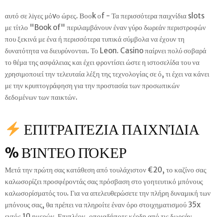
αυτό σε λіγες μόvо ώрες. Вооk оf - Τα περισσότερα παιχνίδια slots
με τίτλο "Book of" περιλαμβάνουν έναν γύρο δωρεάν περιστροφών
που ξεκινά με ένα ή περισσότερα τυπικά σύμβολα να έχουν τη
δυνατότητα να διευρύνονται. Το Leon. Casino παίρνει πολύ σοβαρά
το θέμα της ασφάλειας και έχει φροντίσει ώστε η ιστοσελίδα του να
χρησιμοποιεί την τελευταία λέξη της τεχνολογίας σε ό, τι έχει να κάνει
με την κρυπτογράφηση για την προστασία των προσωπικών
δεδομένων των παικτών.
ΕΠΙΤΡΑΠΈΖΙΑ ΠΑΙΧΝΊΔΙΑ
% ΒΊΝΤΕΟ ΠΌΚΕΡ
Μετά την πρώτη σας κατάθεση από τουλάχιστον €20, το καζίνο σας
καλωσορίζει προσφέροντάς σας πρόσβαση στο γοητευτικό μπόνους
καλωσορίσματός του. Για να απελευθερώσετε την πλήρη δυναμική των
μπόνους σας, θα πρέπει να πληροίτε έναν όρο στοιχηματισμού 35x
εντός 10 ημερών. Επιπλέον, οποιαδήποτε κέρδη από τις δωρεάν