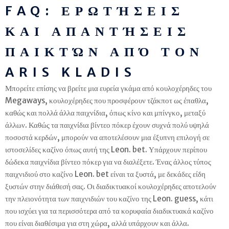
FAQ: ΕΡΩΤΉΣΕΙΣ
ΚΑΙ ΑΠΑΝΤΉΣΕΙΣ
ΠΑΙΚΤΏΝ ΑΠΌ ΤΟΝ
ARIS KLADIS
Μπορείτε επίσης να βρείτε μια ευρεία γκάμα από κουλοχέρηδες του
Megaways, κουλοχέρηδες που προσφέρουν τζάκποτ ως έπαθλα,
καθώς και πολλά άλλα παιχνίδια, όπως κίνο και μπίνγκο, μεταξύ
άλλων. Καθώς τα παιχνίδια βίντεο πόκερ έχουν συχνά πολύ υψηλά
ποσοστά κερδών, μπορούν να αποτελέσουν μια έξυπνη επιλογή σε
ιστοσελίδες καζίνο όπως αυτή της Leon. bet. Υπάρχουν περίπου
δώδεκα παιχνίδια βίντεο πόκερ για να διαλέξετε. Ένας άλλος τύπος
παιχνιδιού στο καζίνο Leon. bet είναι τα ξυστά, με δεκάδες είδη
ξυστών στην διάθεσή σας. Οι διαδικτυακοί κουλοχέρηδες αποτελούν
την πλειονότητα των παιχνιδιών του καζίνο της Leon. guess, κάτι
που ισχύει για τα περισσότερα από τα κορυφαία διαδικτυακά καζίνο
που είναι διαθέσιμα για στη χώρα, αλλά υπάρχουν και άλλα.