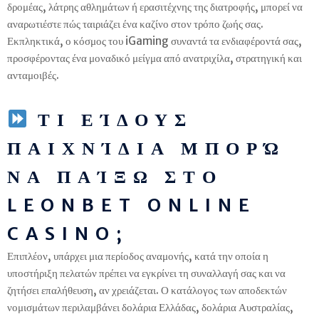
δρομέας, λάτρης αθλημάτων ή ερασιτέχνης της διατροφής, μπορεί να
αναρωτιέστε πώς ταιριάζει ένα καζίνο στον τρόπο ζωής σας.
Εκπληκτικά, ο κόσμος του iGaming συναντά τα ενδιαφέροντά σας,
προσφέροντας ένα μοναδικό μείγμα από ανατριχίλα, στρατηγική και
ανταμοιβές.
ΤΙ ΕΊΔΟΥΣ
ΠΑΙΧΝΊΔΙΑ ΜΠΟΡΏ
ΝΑ ΠΑΊΞΩ ΣΤΟ
LEONBET ONLINE
CASINO;
Επιπλέον, υπάρχει μια περίοδος αναμονής, κατά την οποία η
υποστήριξη πελατών πρέπει να εγκρίνει τη συναλλαγή σας και να
ζητήσει επαλήθευση, αν χρειάζεται. Ο κατάλογος των αποδεκτών
νομισμάτων περιλαμβάνει δολάρια Ελλάδας, δολάρια Αυστραλίας,