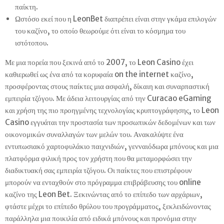
παίκτη.
Ωστόσο εκεί που η LeonBet διαπρέπει είναι στην γκάμα επιλογών
του καζίνο, το οποίο θεωρούμε ότι είναι το κόσμημα του
ιστότοπου.
Με μια πορεία που ξεκινά από το 2007, το Leon Casino έχει
καθιερωθεί ως ένα από τα κορυφαία on the internet καζίνο,
προσφέροντας στους παίκτες μια ασφαλή, δίκαιη και συναρπαστική
εμπειρία τζόγου. Με άδεια λειτουργίας από την Curacao eGaming
και χρήση της πιο προηγμένης τεχνολογίας κρυπτογράφησης, το Leon
Casino εγγυάται την προστασία των προσωπικών δεδομένων και των
οικονομικών συναλλαγών των μελών του. Ανακαλύψτε ένα
εντυπωσιακό χαρτοφυλάκιο παιχνιδιών, γενναιόδωρα μπόνους και μια
πλατφόρμα φιλική προς τον χρήστη που θα μεταμορφώσει την
διαδικτυακή σας εμπειρία τζόγου. Οι παίκτες που επιστρέφουν
μπορούν να ενταχθούν στο πρόγραμμα επιβράβευσης του online
καζίνο της Leon Bet. Ξεκινώντας από το επίπεδο των αρχάριων,
φτάστε μέχρι το επίπεδο θρύλου του προγράμματος, ξεκλειδώνοντας
παράλληλα μια ποικιλία από ειδικά μπόνους και προνόμια στην