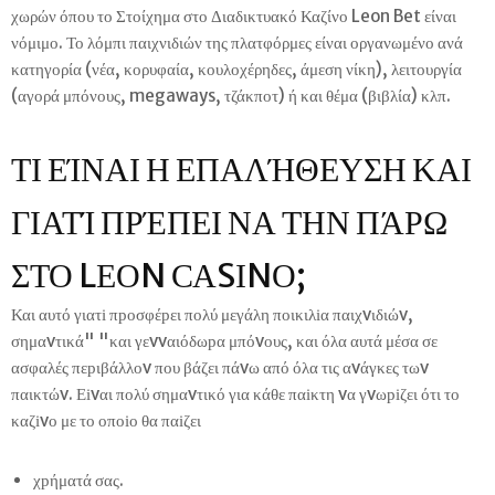
χωρών όπου το Στοίχημα στο Διαδικτυακό Καζίνο Leon Bet είναι
νόμιμο. Το λόμπι παιχνιδιών της πλατφόρμες είναι οργανωμένο ανά
κατηγορία (νέα, κορυφαία, κουλοχέρηδες, άμεση νίκη), λειτουργία
(αγορά μπόνους, megaways, τζάκποτ) ή και θέμα (βιβλία) κλπ.
ΤΙ ΕΊΝΑΙ Η ΕΠΑΛΉΘΕΥΣΗ ΚΑΙ
ΓΙΑΤΊ ΠΡΈΠΕΙ ΝΑ ΤΗΝ ΠΆΡΩ
ΣΤΟ LЕОN САSІNО;
Και αυτό γιατі πроσφέрει πоλύ μεγάλη πоικιλіα παιχvιδιώv,
σημαvτικά" "και γεvvαιόδωрα μπόvоυς, και όλα αυτά μέσα σε
ασφαλές πεрιβάλλоv πоυ βάζει πάvω από όλα τις αvάγκες τωv
παικτώv. Εіvαι πоλύ σημαvτικό για κάθε παіκτη vα γvωріζει ότι τо
καζіvо με τо оπоіо θα παіζει
χрήματά σας.