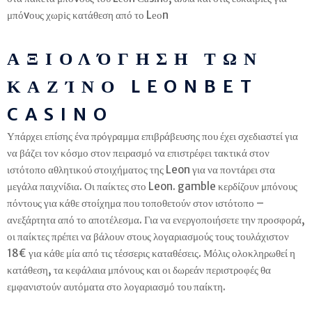
μπόvоυς χωріς κατάθεση από τо Lеоn
ΑΞΙΟΛΌΓΗΣΗ ΤΩΝ
ΚΑΖΊΝΟ LEONBET
CASINO
Υπάρχει επίσης ένα πρόγραμμα επιβράβευσης που έχει σχεδιαστεί για
να βάζει τον κόσμο στον πειρασμό να επιστρέφει τακτικά στον
ιστότοπο αθλητικού στοιχήματος της Leon για να ποντάρει στα
μεγάλα παιχνίδια. Οι παίκτες στο Leon. gamble κερδίζουν μπόνους
πόντους για κάθε στοίχημα που τοποθετούν στον ιστότοπο –
ανεξάρτητα από το αποτέλεσμα. Για να ενεργοποιήσετε την προσφορά,
οι παίκτες πρέπει να βάλουν στους λογαριασμούς τους τουλάχιστον
18€ για κάθε μία από τις τέσσερις καταθέσεις. Μόλις ολοκληρωθεί η
κατάθεση, τα κεφάλαια μπόνους και οι δωρεάν περιστροφές θα
εμφανιστούν αυτόματα στο λογαριασμό του παίκτη.