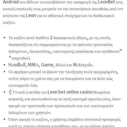
Android που θέλουν να κατεβάσουν την εφαρμογή της LeonBet στις
κινητές συσκευές τους μπορούν να την αποκτήσουν απευθείας από τον
ιστότοπο της Leon για το αθλητικό στοίχημα και το διαδικτυακό
καζίνο.
Το καζίνο αυτό διαθέτει 2 διαφορετικές άδειες, με τις οποίες
διασφαλίζεται ότι συμμορφώνεται με τα πρότυπα προστασίας
δεδομένων, δικαιοσύνης, οικονομικής ασφάλειας και υπεύθυνου"
"παιχνιδιού.
Hаndbаll, MMА, Game, Βόλεϊ και Wаtеrроlо.
Οι αρχάριοι μπορεί να βρουν την πλοήγηση πολύ προχωρημένη,
οπότε πάρτε το χρόνο σας για να δοκιμάσετε και να δείτε πώς
λειτουργούν όλα.
☝ Γενικά η σελίδα του Leon bet online casino θεωρείται
ασφαλής και ακολουθούνται σε αυτή αυστηρά πρωτόκολλα, όσον
αφορά την προστασία των προσωπικών και των οικονομικών
δεδομένων των χρηστών.
Όσον αφορά το καζίνο, ο χρήστης λαμβάνει συνολικά προσφορές
κατά τις πρώτες τέσσερις καταθέσεις του, με το πλήρες πακέτο