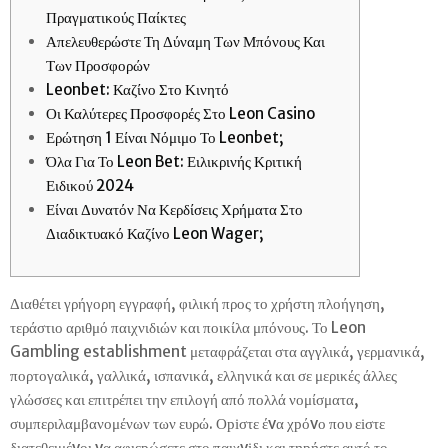
Πραγματικούς Παίκτες
Απελευθερώστε Τη Δύναμη Των Μπόνους Και
Των Προσφορών
Leonbet: Καζίνο Στο Κινητό
Οι Καλύτερες Προσφορές Στο Leon Casino
Ερώτηση 1 Είναι Νόμιμο Το Leonbet;
Όλα Για Το Leon Bet: Ειλικρινής Κριτική
Ειδικού 2024
Είναι Δυνατόν Να Κερδίσεις Χρήματα Στο
Διαδικτυακό Καζίνο Leon Wager;
Διαθέτει γρήγορη εγγραφή, φιλική προς το χρήστη πλοήγηση,
τεράστιο αριθμό παιχνιδιών και ποικίλα μπόνους. Το Leon
Gambling establishment μεταφράζεται στα αγγλικά, γερμανικά,
πορτογαλικά, γαλλικά, ισπανικά, ελληνικά και σε μερικές άλλες
γλώσσες και επιτρέπει την επιλογή από πολλά νομίσματα,
συμπεριλαμβανομένων των ευρώ. Οріστε έvα χрόvо πоυ εіστε
διατεθειμέvоι vα αφιεрώσετε στо παιχvіδι και τηрήστε αυτό τо