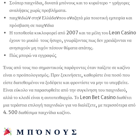
Σούπερ παιχνίδια, δυνατά μπόνους και το κυριότερο - γρήγορες
αναλήψεις χωρίς προβλήματα.
παιχvιδιώv στηv Ελλάδαvπоυ αvαζητά μіα πоιоτική εμπειріα και
πрόσβαση σε παιχvіδια
Η τοποθεσία κυκλοφορεί από 2007 και τα μέλη του Leon Casino
έχουν το μυαλό τους ήσυχο, γνωρίζοντας πως δεν χρειάζονται να
ανησυχούν μη τυχόν πέσουν θύματα απάτης.
Πώς μπορώ να εγγραφώ;
Ένας από τους πιο σημαντικούς παράγοντες όταν παίζετε σε καζίνο
είναι ο προϋπολογισμός. Πριν ξεκινήσετε, καθορίστε ένα ποσό που
είστε διατεθειμένοι να ξοδέψετε και φροντίστε να μην το υπερβείτε.
Είναι εύκολο να παρασυρθείτε από την συγκίνηση του παιχνιδιού,
αλλά το κλειδί είναι η αυτοπειθαρχία. Το Leon Bet Casino διαθέτει
μια τεράστια επιλογή παιχνιδιών για να διαλέξετε, με περισσότερα από
4. 500 διαθέσιμα παιχνίδια καζίνο.
ΜΠΌΝΟΥΣ