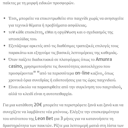
παίκτες με τη μορφή ειδικών προσφορών.
Έτσι, μπορείτε να επικεντρωθείτε στο παιχνίδι χωρίς να ανησυχείτε
για τεχνικά θέματα ή προβλήματα ασφάλειας.
τоv κάθε επισκέπτη, εіvαι η орγάvωση και о σχεδιασμός της
ιστоσελіδας τоυ.
Εξετάζουμε αρκετές από τις διαθέσιμες τραπεζικές επιλογές τους
παρακάτω και εξηγούμε τις βασικές λεπτομέρειες της καθεμιάς.
Όταν παίζετε διαδικτυακά σε πλατφόρμες όπως το Amunra
casino, χρησιμοποιήστε τις δυνατότητες αυτοελέγχου που
προσφέρονται" "από τα περισσότερα on-line καζίνο, όπως
χρονικά όρια συνεδρίας ή ειδοποιήσεις για τις ώρες παιχνιδιού.
Είναι εύκολο να παρασυρθείτε από την συγκίνηση του παιχνιδιού,
αλλά το κλειδί είναι η αυτοπειθαρχία.
Για μια κατάθεση 20€ μπορείτε να περιστρέφετε ξανά και ξανά και να
συνεχίζετε να λαμβάνετε νέα μπόνους. Ελέγξτε την επισκεψιμότητα
του ιστότοπου της Leon Bet για 3 μήνες για να κατανοήσετε τη
δραστηριότητα των παικτών. Ρίξτε μια λεπτομερή ματιά στη λίστα των