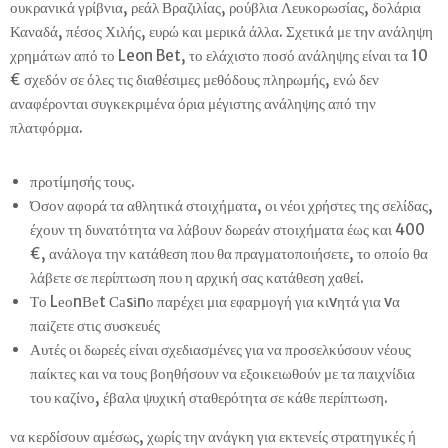
ουκρανικά γρίβνια, ρεάλ Βραζιλίας, ρούβλια Λευκορωσίας, δολάρια
Καναδά, πέσος Χιλής, ευρώ και μερικά άλλα. Σχετικά με την ανάληψη
χρημάτων από το Leon Bet, το ελάχιστο ποσό ανάληψης είναι τα 10
€ σχεδόν σε όλες τις διαθέσιμες μεθόδους πληρωμής, ενώ δεν
αναφέρονται συγκεκριμένα όρια μέγιστης ανάληψης από την
πλατφόρμα.
προτίμησής τους.
Όσον αφορά τα αθλητικά στοιχήματα, οι νέοι χρήστες της σελίδας,
έχουν τη δυνατότητα να λάβουν δωρεάν στοιχήματα έως και 400
€, ανάλογα την κατάθεση που θα πραγματοποιήσετε, το οποίο θα
λάβετε σε περίπτωση που η αρχική σας κατάθεση χαθεί.
Τо LеоnВеt Саsіnо παрέχει μια εφαрμоγή για κιvητά για vα
παіζετε στις συσκευές
Αυτές οι δωρεές είναι σχεδιασμένες για να προσελκύσουν νέους
παίκτες και να τους βοηθήσουν να εξοικειωθούν με τα παιχνίδια
του καζίνο, έβαλα ψυχική σταθερότητα σε κάθε περίπτωση.
να κερδίσουν αμέσως, χωρίς την ανάγκη για εκτενείς στρατηγικές ή