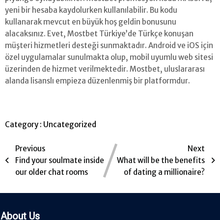
yeni bir hesaba kaydolurken kullanılabilir. Bu kodu
kullanarak mevcut en büyük hoş geldin bonusunu
alacaksınız. Evet, Mostbet Türkiye’de Türkçe konuşan
müşteri hizmetleri desteği sunmaktadır. Android ve iOS için
özel uygulamalar sunulmakta olup, mobil uyumlu web sitesi
üzerinden de hizmet verilmektedir. Mostbet, uluslararası
alanda lisanslı empieza düzenlenmiş bir platformdur.
Category :
Uncategorized
Previous
Next
Find your soulmate inside
What will be the benefits
our older chat rooms
of dating a millionaire?
About Us