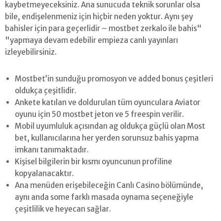
kaybetmeyeceksiniz. Ana sunucuda teknik sorunlar olsa
bile, endişelenmeniz için hiçbir neden yoktur. Aynı şey
bahisler için para geçerlidir – mostbet zerkalo ile bahis"
"yapmaya devam edebilir empieza canlı yayınları
izleyebilirsiniz.
Mostbet’in sunduğu promosyon ve added bonus çeşitleri
oldukça çeşitlidir.
Ankete katılan ve doldurulan tüm oyunculara Aviator
oyunu için 50 mostbet jeton ve 5 freespin verilir.
Mobil uyumluluk açısından ag oldukça güçlü olan Most
bet, kullanıcılarına her yerden sorunsuz bahis yapma
imkanı tanımaktadır.
Kişisel bilgilerin bir kısmı oyuncunun profiline
kopyalanacaktır.
Ana menüden erişebileceğin Canlı Casino bölümünde,
aynı anda some farklı masada oynama seçeneğiyle
çeşitlilik ve heyecan sağlar.