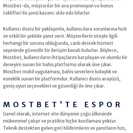
Mostbet-də, müştərilər bir sıra promosyon və bonus
təklifləri ilə şəxsi kazanc əldə edə bilərlər.
Kullanıcı dostu bir yaklaşımla, kullanıcılara sorunlarına hızlı
ve etkili bir şekilde yanıt verir. Müşterilerin siteyle ilgili
herhangi bir sorunu olduğunda, canlı destek hizmeti
sayesinde güvenilir bir iletişim kanalı bulurlar. Böylece,
Mostbet, kullanıcıların ihtiyaçlarını karşılayan ve olumlu bir
deneyim sunan bir bahis platformu olarak öne çıkar.
Mostbet mobil uygulaması, bahis severlere kolaylık ve
esneklik sunan bir platformdur. Kullanıcı dostu arayüzü,
geniş oyun seçenekleri ve güvenliği ile öne çıkar.
MOSTBET’TE ESPOR
Genel olarak, internet site dünyanın çoğu ülkesinde
mükemmel çalışır ve pratikte hiçbir kısıtlaması yoktur.
Teknik destekten gelen geri bildirimlerin ve yanıtların hızı,