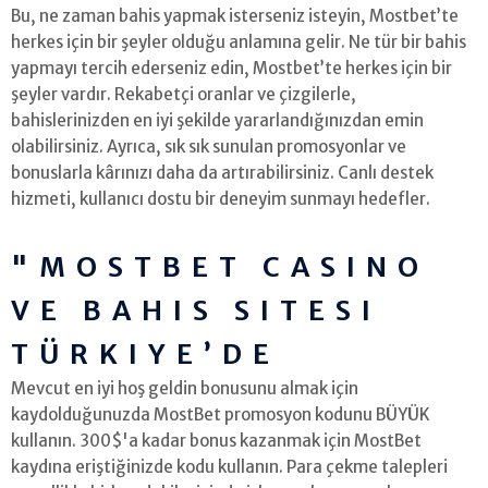
Bu, ne zaman bahis yapmak isterseniz isteyin, Mostbet’te
herkes için bir şeyler olduğu anlamına gelir. Ne tür bir bahis
yapmayı tercih ederseniz edin, Mostbet’te herkes için bir
şeyler vardır. Rekabetçi oranlar ve çizgilerle,
bahislerinizden en iyi şekilde yararlandığınızdan emin
olabilirsiniz. Ayrıca, sık sık sunulan promosyonlar ve
bonuslarla kârınızı daha da artırabilirsiniz. Canlı destek
hizmeti, kullanıcı dostu bir deneyim sunmayı hedefler.
"MOSTBET CASINO
VE BAHIS SITESI
TÜRKIYE’DE
Mevcut en iyi hoş geldin bonusunu almak için
kaydolduğunuzda MostBet promosyon kodunu BÜYÜK
kullanın. 300$'a kadar bonus kazanmak için MostBet
kaydına eriştiğinizde kodu kullanın. Para çekme talepleri