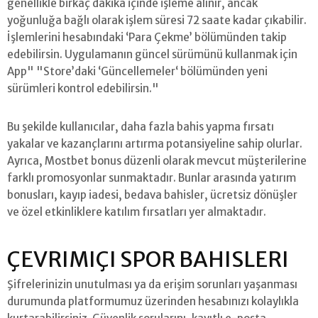
genellikle birkaç dakika içinde işleme alınır, ancak
yoğunluğa bağlı olarak işlem süresi 72 saate kadar çıkabilir.
İşlemlerini hesabındaki ‘Para Çekme’ bölümünden takip
edebilirsin. Uygulamanın güncel sürümünü kullanmak için
App" "Store’daki ‘Güncellemeler‘ bölümünden yeni
sürümleri kontrol edebilirsin."
Bu şekilde kullanıcılar, daha fazla bahis yapma fırsatı
yakalar ve kazançlarını artırma potansiyeline sahip olurlar.
Ayrıca, Mostbet bonus düzenli olarak mevcut müşterilerine
farklı promosyonlar sunmaktadır. Bunlar arasında yatırım
bonusları, kayıp iadesi, bedava bahisler, ücretsiz dönüşler
ve özel etkinliklere katılım fırsatları yer almaktadır.
ÇEVRIMIÇI SPOR BAHISLERI
Şifrelerinizin unutulması ya da erişim sorunları yaşanması
durumunda platformumuz üzerinden hesabınızı kolaylıkla