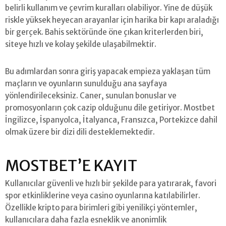
belirli kullanım ve çevrim kuralları olabiliyor. Yine de düşük
riskle yüksek heyecan arayanlar için harika bir kapı araladığı
bir gerçek. Bahis sektöründe öne çıkan kriterlerden biri,
siteye hızlı ve kolay şekilde ulaşabilmektir.
Bu adımlardan sonra giriş yapacak empieza yaklaşan tüm
maçların ve oyunların sunulduğu ana sayfaya
yönlendirileceksiniz. Caner, sunulan bonuslar ve
promosyonların çok cazip olduğunu dile getiriyor. Mostbet
İngilizce, İspanyolca, İtalyanca, Fransızca, Portekizce dahil
olmak üzere bir dizi dili desteklemektedir.
MOSTBET’E KAYIT
Kullanıcılar güvenli ve hızlı bir şekilde para yatırarak, favori
spor etkinliklerine veya casino oyunlarına katılabilirler.
Özellikle kripto para birimleri gibi yenilikçi yöntemler,
kullanıcılara daha fazla esneklik ve anonimlik