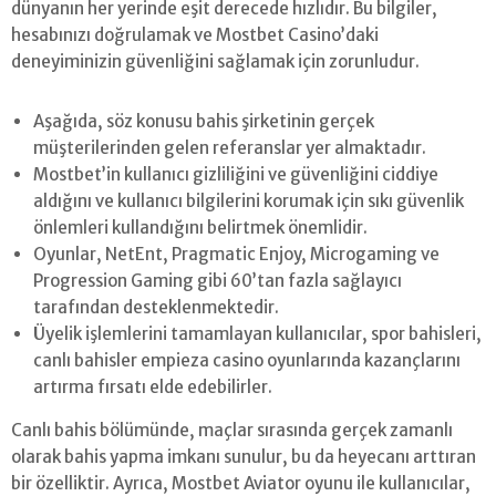
dünyanın her yerinde eşit derecede hızlıdır. Bu bilgiler,
hesabınızı doğrulamak ve Mostbet Casino’daki
deneyiminizin güvenliğini sağlamak için zorunludur.
Aşağıda, söz konusu bahis şirketinin gerçek
müşterilerinden gelen referanslar yer almaktadır.
Mostbet’in kullanıcı gizliliğini ve güvenliğini ciddiye
aldığını ve kullanıcı bilgilerini korumak için sıkı güvenlik
önlemleri kullandığını belirtmek önemlidir.
Oyunlar, NetEnt, Pragmatic Enjoy, Microgaming ve
Progression Gaming gibi 60’tan fazla sağlayıcı
tarafından desteklenmektedir.
Üyelik işlemlerini tamamlayan kullanıcılar, spor bahisleri,
canlı bahisler empieza casino oyunlarında kazançlarını
artırma fırsatı elde edebilirler.
Canlı bahis bölümünde, maçlar sırasında gerçek zamanlı
olarak bahis yapma imkanı sunulur, bu da heyecanı arttıran
bir özelliktir. Ayrıca, Mostbet Aviator oyunu ile kullanıcılar,