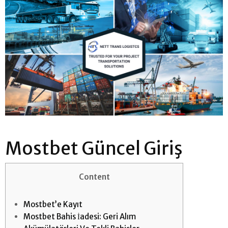
Mostbet Güncel Giriş
Content
Mostbet’e Kayıt
Mostbet Bahis İadesi: Geri Alım