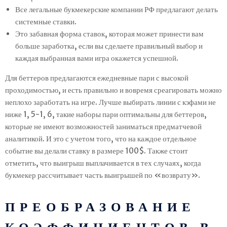
Все легальные букмекерские компании РФ предлагают делать
системные ставки.
Это забавная форма ставок, которая может принести вам
больше заработка, если вы сделаете правильный выбор и
каждая выбранная вами игра окажется успешной.
Для беттеров предлагаются ежедневные пари с высокой
проходимостью, и есть правильно и вовремя среагировать можно
неплохо заработать на игре. Лучше выбирать линии с кэфами не
ниже 1, 5-1, 6, такие наборы пари оптимальны для беттеров,
которые не имеют возможностей заниматься предматчевой
аналитикой. И это с учетом того, что на каждое отдельное
событие вы делали ставку в размере 100$. Также стоит
отметить, что выигрыш выплачивается в тех случаях, когда
букмекер рассчитывает часть выигрышей по «возврату».
ПРЕОБРАЗОВАНИЕ
КОЭФФИЦИЕНТОВ В