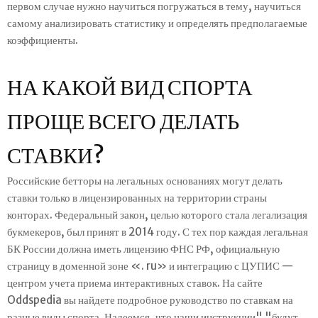
первом случае нужно научиться погружаться в тему, научиться
самому анализировать статистику и определять предполагаемые
коэффициенты.
НА КАКОЙ ВИД СПОРТА
ПРОЩЕ ВСЕГО ДЕЛАТЬ
СТАВКИ?
Российские бетторы на легальных основаниях могут делать
ставки только в лицензированных на территории страны
конторах. Федеральный закон, целью которого стала легализация
букмекеров, был принят в 2014 году. С тех пор каждая легальная
БК России должна иметь лицензию ФНС РФ, официальную
страницу в доменной зоне «. ru» и интеграцию с ЦУПИС —
центром учета приема интерактивных ставок. На сайте
Oddspedia вы найдете подробное руководство по ставкам на
разные виды спорта. Надеемся, что наши инструкции" "будут