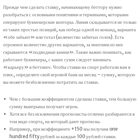
Прежде чем сделать ставку, начинающему беттору нужно
разобраться с основными понятиями и терминами, которыми
оперируют букмекерские конторы. Линия складывается не только
из таких простых позиций, как победа одной из команд, варианта
«обе забьют» или тотал (количество забитых голов). Есть
огромное количество других вариантов, за многими из них
скрываются «подводные камни». Также важно понимать, как
работают букмекеры, с каких сумм следует начинать
«карьеру» в беттинге. Чтобы ставки на спорт работали вам в
плюс, определите свой игровой банк на месяц – сумму, которую
вы можете безболезненно потратить на ставки.
Чем с большим коэффициентом сделаны ставки, тем большую
сумму выигрыша получает игрок.
Хотя все без исключения прогнозисты отлично разбираются в
том виде спорта, на который дают прогнозы.
Например, при коэффициенте +150 мы получим one
hundred fifty рублей за каждые 100 рублей ставки.