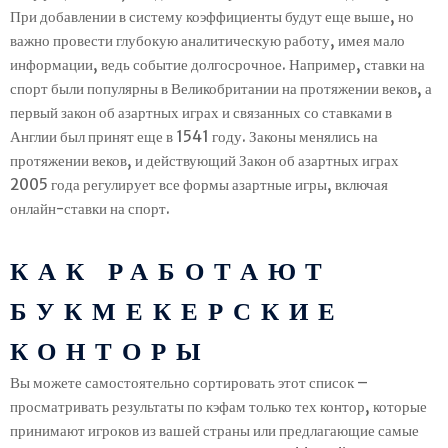
При добавлении в систему коэффициенты будут еще выше, но
важно провести глубокую аналитическую работу, имея мало
информации, ведь событие долгосрочное. Например, ставки на
спорт были популярны в Великобритании на протяжении веков, а
первый закон об азартных играх и связанных со ставками в
Англии был принят еще в 1541 году. Законы менялись на
протяжении веков, и действующий Закон об азартных играх
2005 года регулирует все формы азартные игры, включая
онлайн-ставки на спорт.
КАК РАБОТАЮТ
БУКМЕКЕРСКИЕ
КОНТОРЫ
Вы можете самостоятельно сортировать этот список –
просматривать результаты по кэфам только тех контор, которые
принимают игроков из вашей страны или предлагающие самые