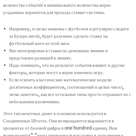
количества событий и минимального количества верно
угаданных вариантов для прохода ставки-системы.
Например, если вы знакомы с футболом и регулярно следите
за Бундеслигой, будет разумнее сделать ставку на
футбольный матч из этой лиги.
Виг интегрирован в ставки по денежным линиям и
представлен разницей в линиях.
Надо понимать, что на результат события влияют и другие
факторы, которые могут в корне изменить игру.
Если освоить классические математические модели
десятичных коэффициентов, соотношений и целых чисел,
легко заметить, как все остальные типы просто отражают их с
небольшими различиями.
Этот тип нечетных денег в основном используется в
Соединенных Штатах. Они возвращаются выражается в
процентах от базовой цифры в one hundred единиц. Вам
возвращается" "ваша первоначальная ставка в дополнение к