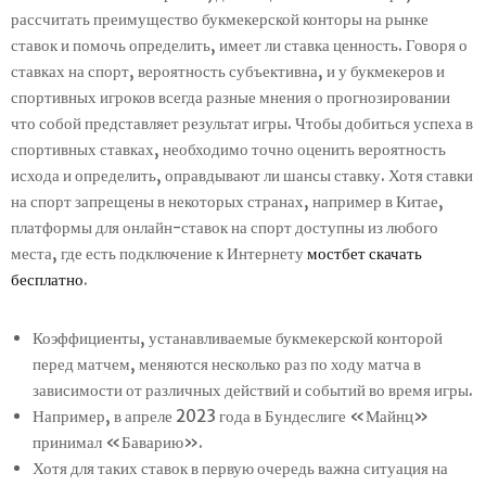
рассчитать преимущество букмекерской конторы на рынке
ставок и помочь определить, имеет ли ставка ценность. Говоря о
ставках на спорт, вероятность субъективна, и у букмекеров и
спортивных игроков всегда разные мнения о прогнозировании
что собой представляет результат игры. Чтобы добиться успеха в
спортивных ставках, необходимо точно оценить вероятность
исхода и определить, оправдывают ли шансы ставку. Хотя ставки
на спорт запрещены в некоторых странах, например в Китае,
платформы для онлайн-ставок на спорт доступны из любого
места, где есть подключение к Интернету
мостбет скачать
бесплатно
.
Коэффициенты, устанавливаемые букмекерской конторой
перед матчем, меняются несколько раз по ходу матча в
зависимости от различных действий и событий во время игры.
Например, в апреле 2023 года в Бундеслиге «Майнц»
принимал «Баварию».
Хотя для таких ставок в первую очередь важна ситуация на