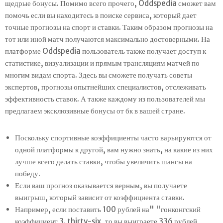
щедрые бонусы. Помимо всего прочего, Oddspedia сможет вам
помочь если вы находитесь в поиске сервиса, который дает
точные прогнозы на спорт и ставки. Таким образом прогнозы на
тот или иной матч получаются максимально достоверными. На
платформе Oddspedia пользователь также получает доступ к
статистике, визуализации и прямым трансляциям матчей по
многим видам спорта. Здесь вы сможете получать советы
экспертов, прогнозы опытнейших специалистов, отслеживать
эффективность ставок. А также каждому из пользователей мы
предлагаем эксклюзивные бонусы от бк в вашей стране.
Поскольку спортивные коэффициенты часто варьируются от
одной платформы к другой, вам нужно знать, на какие из них
лучше всего делать ставки, чтобы увеличить шансы на
победу.
Если ваш прогноз оказывается верным, вы получаете
выигрыш, который зависит от коэффициента ставки.
Например, если поставить 100 рублей на" "гонконгский
коэффициент 3. thirty-six, то вы выиграете 336 рублей