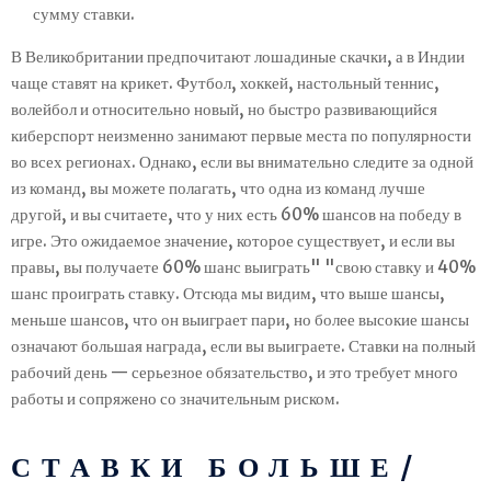
сумму ставки.
В Великобритании предпочитают лошадиные скачки, а в Индии
чаще ставят на крикет. Футбол, хоккей, настольный теннис,
волейбол и относительно новый, но быстро развивающийся
киберспорт неизменно занимают первые места по популярности
во всех регионах. Однако, если вы внимательно следите за одной
из команд, вы можете полагать, что одна из команд лучше
другой, и вы считаете, что у них есть 60% шансов на победу в
игре. Это ожидаемое значение, которое существует, и если вы
правы, вы получаете 60% шанс выиграть" "свою ставку и 40%
шанс проиграть ставку. Отсюда мы видим, что выше шансы,
меньше шансов, что он выиграет пари, но более высокие шансы
означают большая награда, если вы выиграете. Ставки на полный
рабочий день — серьезное обязательство, и это требует много
работы и сопряжено со значительным риском.
СТАВКИ БОЛЬШЕ/