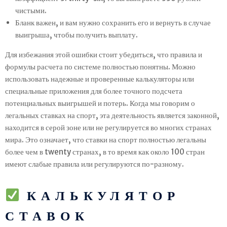
чистыми.
Бланк важен, и вам нужно сохранить его и вернуть в случае
выигрыша, чтобы получить выплату.
Для избежания этой ошибки стоит убедиться, что правила и
формулы расчета по системе полностью понятны. Можно
использовать надежные и проверенные калькуляторы или
специальные приложения для более точного подсчета
потенциальных выигрышей и потерь. Когда мы говорим о
легальных ставках на спорт, эта деятельность является законной,
находится в серой зоне или не регулируется во многих странах
мира. Это означает, что ставки на спорт полностью легальны
более чем в twenty странах, в то время как около 100 стран
имеют слабые правила или регулируются по-разному.
КАЛЬКУЛЯТОР
СТАВОК