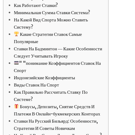
Как Работают Ставки?
Минимальная Сумма Ставки Система?
На Какой Вид Спорта Можно Ставить
Систему?
Какие Стратегии Ставок Самые
Популярные
Ставки На Бадминтон ― Какие Особенности
Следует Учитывать Игроку
" "понимание Коэффициентов Ставок На
Спорт
Индонезийские Коэффициенты
Виды Ставок На Спорт
Как Правильно Рассчитать Ставку По
Системе?
Бонусы, Депозиты, Снятие Средств И
Платежи В Онлайн-букмекерских Конторах
Ставки На Русский Бильярд: Особенности,
Стратегии И Советы Новичкам