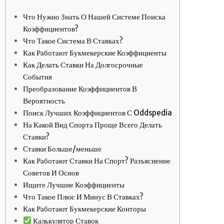
Что Нужно Знать О Нашей Системе Поиска
Коэффициентов?
Что Такое Система В Ставках?
Как Работают Букмекерские Коэффициенты
Как Делать Ставки На Долгосрочные
События
Преобразование Коэффициентов В
Вероятность
Поиск Лучших Коэффициентов С Oddspedia
На Какой Вид Спорта Проще Всего Делать
Ставки?
Ставки Больше/меньше
Как Работают Ставки На Спорт? Разъяснение
Советов И Основ
Ищите Лучшие Коэффициенты
Что Такое Плюс И Минус В Ставках?
Как Работают Букмекерские Конторы
Калькулятор Ставок