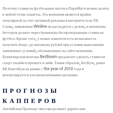
Поэтому ставки на футбольные матчи в ПариМатч можно делать
в любой точке планеты. Эта компания является крайне
популярной за счет активной рекламы в интернете и на ТВ.
Слова, заявленные Winline не расходятся с делом, и миллионы
беттеров делают через букмекера беспроигрышные ставки на
футбол. Кроме того, у новых клиентов есть возможность
получить бонус до миллиона рублей при условии выполнения
заявленных условий, обозначенных на сайте компании.
Букмекерская контора BetBoom предлагает сделать ставки на
спорт онлайн в прематч и лайв. Таким образом, БетБум, ранее
БК БингоБум на рынке с the year of 2010 года и
контролируется уполномоченными органами.
ПРОГНОЗЫ
КАППЕРОВ
Английская Премьер-лига продолжает дарить нам