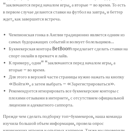
"заключаются перед началом игры, а вторые – во время. То есть
в первом случае делаются ставки на футбол на завтра, и беттер
ждет, как завершится встреча.
Чемпионская гонка в Англии традиционно является одним из
самых будоражащих событий и волнует болельщиков...
Букмекерская контора BetBoom предлагает сделать ставки на
спорт онлайн в прематч и лайв.
К примеру, одни" "заключаются перед началом игры, а
вторые – во время.
Для этого в верхней части страницы нужно нажать на кнопку
«Войти», а затем выбрать – «Зарегистрироваться».
Рекомендуется игнорировать все букмекерские конторы с
плохими отзывами в интернете, с отсутствием официальной
лицензии и адекватного саппорта.
Прежде чем сделать подборку топ-букмекеров, наша команда
изучила большой объем информации, провела опрос
начинающих игроков и опытных капперов. Также мы проверили