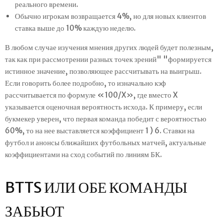
реального времени.
Обычно игрокам возвращается 4%, но для новых клиентов
ставка выше до 10% каждую неделю.
В любом случае изучения мнения других людей будет полезным,
так как при рассмотрении разных точек зрений" "формируется
истинное значение, позволяющее рассчитывать на выигрыш.
Если говорить более подробно, то изначально кэф
рассчитывается по формуле «100/X», где вместо X
указывается оценочная вероятность исхода. К примеру, если
букмекер уверен, что первая команда победит с вероятностью
60%, то на нее выставляется коэффициент 1 ) 6. Ставки на
футбол и анонсы ближайших футбольных матчей, актуальные
коэффициентами на сход событий по линиям БК.
BTTS ИЛИ ОБЕ КОМАНДЫ
ЗАБЬЮТ