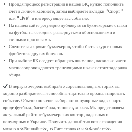
Пройдя процесс регистрации в нашей БК, нужно пополнить
счет в личном кабинете, затем выбираете вкладки "Спорт"
или "Live" и интересующее вас событие.
На нашем сайте регулярно публикуются букмекерские ставки
на футбол на сегодня с развернутыми обоснованиями и
точными прогнозами.
Следите за акциями букмекеров, чтобы быть в курсе новых
фрибетов и других бонусов.
При выборе БК следует обращать внимание, насколько часто
матчи сопровождаются трансляциями и какая стоит задержка
эфира.
В первую очередь выбирайте соревнования, в которых вы
хорошо разбираетесь и способны тщательно проанализировать
событие. Обычно новички выбирают популярные виды спорта
вроде футбола, баскетбола, тенниса, хоккея. Мы представляем
актуальный рейтинг букмекерских контор, надежных и
популярных в Украине. Получить данный тип вознаграждения
можно в «Винлайне», «Лиге ставок» и «Фонбете».