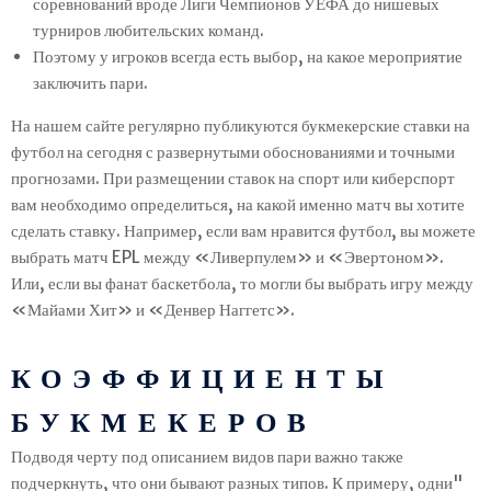
соревнований вроде Лиги Чемпионов УЕФА до нишевых
турниров любительских команд.
Поэтому у игроков всегда есть выбор, на какое мероприятие
заключить пари.
На нашем сайте регулярно публикуются букмекерские ставки на
футбол на сегодня с развернутыми обоснованиями и точными
прогнозами. При размещении ставок на спорт или киберспорт
вам необходимо определиться, на какой именно матч вы хотите
сделать ставку. Например, если вам нравится футбол, вы можете
выбрать матч EPL между «Ливерпулем» и «Эвертоном».
Или, если вы фанат баскетбола, то могли бы выбрать игру между
«Майами Хит» и «Денвер Наггетс».
КОЭФФИЦИЕНТЫ
БУКМЕКЕРОВ
Подводя черту под описанием видов пари важно также
подчеркнуть, что они бывают разных типов. К примеру, одни"