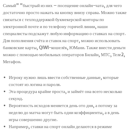
Самый" "быстрый из них – посещение онлайн-чата, для чего
достаточно просто нажать на кнопку внизу справа. Можно также
связаться с техподдержкой букмекерской конторы по
электронной почте и по телефону горячей линии, наши
специалисты подскажут любую информацию о ставках на спорт.
Для пополнения счёта и ставок на спорт, можно использовать
банковские карты, QIWI-кошелёк, ЮМани. Также внести деньги
можно с помощью мобильных операторов Билайн, МТС, Теле2,
Мегафон.
Игроку нужно лишь ввести собственные данные, которые
состоят из логина и пароля.
Эта процедура крайне проста, и займёт она всего несколько
секунд.
Вероятность исходов меняется день ото дня, а потому за
неделю до матча могут быть одни коэффициенты, а в день
игры совершенно другие.
Например, ставки на спорт онлайн делаются в режиме