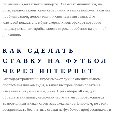
лицензии и адекватного саппорта. В таких компаниях вы, по
сути, предоставлены сами себе, и никто вам не поможет в случае
проблем с пари, депозитом или снятием выигрыша. Это
ключевой показатель в букмекерских конторах, от которого
напрямую зависит прибыльность игрока, особенно на длинной
дистанции.
КАК СДЕЛАТЬ
СТАВКУ НА ФУТБОЛ
ЧЕРЕЗ ИНТЕРНЕТ
Благодаря трансляции игрок сможет лучше оценить шансы
спортсмена или команды, а также быстрее среагировать на
изменения ситуации в поединке. При выборе БК следует
обращать внимание, насколько часто матчи сопровождаются
трансляциями и какая стоит задержка эфира. Впрочем, не стоит
воспринимать бесплатные ставки на футбол от профессионалов в