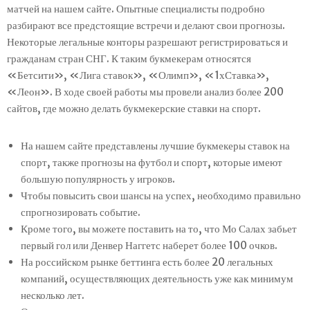
матчей на нашем сайте. Опытные специалисты подробно
разбирают все предстоящие встречи и делают свои прогнозы.
Некоторые легальные конторы разрешают регистрироваться и
гражданам стран СНГ. К таким букмекерам относятся
«Бетсити», «Лига ставок», «Олимп», «1хСтавка»,
«Леон». В ходе своей работы мы провели анализ более 200
сайтов, где можно делать букмекерские ставки на спорт.
На нашем сайте представлены лучшие букмекеры ставок на
спорт, также прогнозы на футбол и спорт, которые имеют
большую популярность у игроков.
Чтобы повысить свои шансы на успех, необходимо правильно
спрогнозировать событие.
Кроме того, вы можете поставить на то, что Мо Салах забьет
первый гол или Денвер Наггетс наберет более 100 очков.
На российском рынке беттинга есть более 20 легальных
компаний, осуществляющих деятельность уже как минимум
несколько лет.