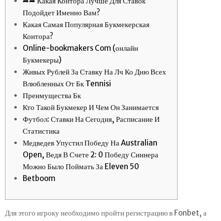
➦➦ Какая Контора Лучше Для Ставок
Подойдет Именно Вам?
Какая Самая Популярная Букмекерская
Контора?
Online-bookmakers Com (онлайн
Букмекеры)
Живых Рублей За Ставку На Лч Ко Дню Всех
Влюбленных От Бк Tennisi
Преимущества Бк
Кто Такой Букмекер И Чем Он Занимается
Футбол: Ставки На Сегодня, Расписание И
Статистика
Медведев Упустил Победу На Australian
Open, Ведя В Счете 2: 0 Победу Синнера
Можно Было Поймать За Eleven 50
Betboom
Для этого игроку необходимо пройти регистрацию в Fonbet, а