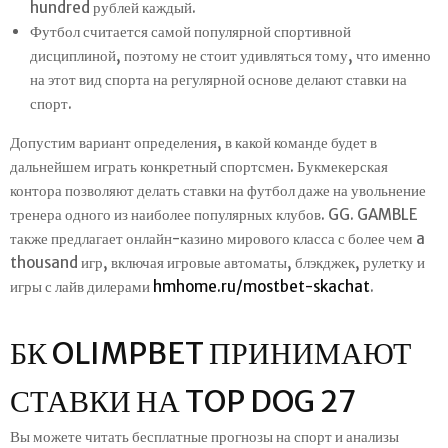
hundred рублей каждый.
Футбол считается самой популярной спортивной
дисциплиной, поэтому не стоит удивляться тому, что именно
на этот вид спорта на регулярной основе делают ставки на
спорт.
Допустим вариант определения, в какой команде будет в
дальнейшем играть конкретный спортсмен. Букмекерская
контора позволяют делать ставки на футбол даже на увольнение
тренера одного из наиболее популярных клубов. GG. GAMBLE
также предлагает онлайн-казино мирового класса с более чем a
thousand игр, включая игровые автоматы, блэкджек, рулетку и
игры с лайв дилерами
hmhome.ru/mostbet-skachat
.
БК OLIMPBET ПРИНИМАЮТ
СТАВКИ НА TOP DOG 27
Вы можете читать бесплатные прогнозы на спорт и анализы