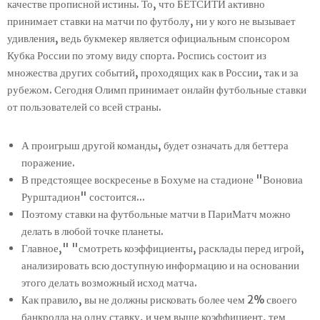
качестве прописной истины. То, что БЕТСИТИ активно
принимает ставки на матчи по футболу, ни у кого не вызывает
удивления, ведь букмекер является официальным спонсором
Кубка России по этому виду спорта. Роспись состоит из
множества других событий, проходящих как в России, так и за
рубежом. Сегодня Олимп принимает онлайн футбольные ставки
от пользователей со всей страны.
А проигрыш другой команды, будет означать для беттера
поражение.
В предстоящее воскресенье в Бохуме на стадионе "Воновиа
Рурштадион" состоится...
Поэтому ставки на футбольные матчи в ПариМатч можно
делать в любой точке планеты.
Главное," "смотреть коэффициенты, расклады перед игрой,
анализировать всю доступную информацию и на основании
этого делать возможный исход матча.
Как правило, вы не должны рисковать более чем 2% своего
банкролла на одну ставку, и чем выше коэффициент, тем