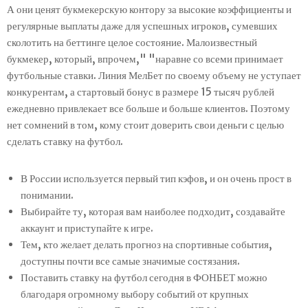
А они ценят букмекерскую контору за высокие коэффициенты и
регулярные выплаты даже для успешных игроков, сумевших
сколотить на беттинге целое состояние. Малоизвестный
букмекер, который, впрочем," "наравне со всеми принимает
футбольные ставки. Линия МелБет по своему объему не уступает
конкурентам, а стартовый бонус в размере 15 тысяч рублей
ежедневно привлекает все больше и больше клиентов. Поэтому
нет сомнений в том, кому стоит доверить свои деньги с целью
сделать ставку на футбол.
В России используется первый тип кэфов, и он очень прост в
понимании.
Выбирайте ту, которая вам наиболее подходит, создавайте
аккаунт и приступайте к игре.
Тем, кто желает делать прогноз на спортивные события,
доступны почти все самые значимые состязания.
Поставить ставку на футбол сегодня в ФОНБЕТ можно
благодаря огромному выбору событий от крупных