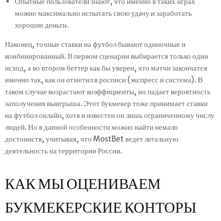
Опытные пользователи знают, что именно в таких играх
можно максимально испытать свою удачу и заработать
хорошие деньги.
Наконец, точные ставки на футбол бывают одиночные и
комбинированный. В первом сценарии выбирается только один
исход, а во втором беттер как бы уверен, что матчи закончатся
именно так, как он отметил в росписи (экспресс и система). В
таком случае возрастают коэффициенты, но падает вероятность
заполучения выигрыша. Этот букмекер тоже принимает ставки
на футбол онлайн, хотя и известен он лишь ограниченному числу
людей. Но в данной особенности можно найти немало
достоинств, учитывая, что MostBet ведет легальную
деятельность на территории России.
КАК МЫ ОЦЕНИВАЕМ
БУКМЕКЕРСКИЕ КОНТОРЫ