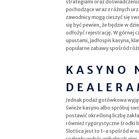
strategiami oraz doświadczeni
pochodzące wraz z różnych urzą
zawodnicy mogą cieszyć się swo
się być pewien, że będzie w dzi
odłożyć rejestrację. W górnej 
upustami, jadłospis kasyna, kla
popularne zabawy spośród różny
KASYNO 
DEALERA
Jednak podaż gotówkowa wyjąw
świeże kasyno albo spróbuj swoi
postawić określoną liczbę zakł
również rygorystyczne środki 
Slottica jest to 1-a spośród w
rozległy wybór unikalnych gier