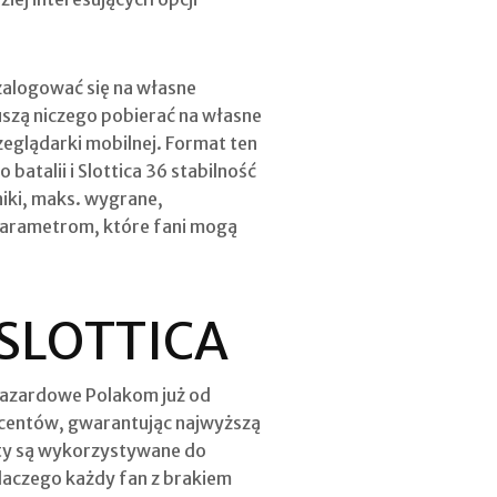
zalogować się na własne
szą niczego pobierać na własne
zeglądarki mobilnej. Format ten
atalii i Slottica 36 stabilność
iki, maks. wygrane,
parametrom, które fani mogą
 SLOTTICA
hazardowe Polakom już od
centów, gwarantując najwyższą
aty są wykorzystywane do
dlaczego każdy fan z brakiem