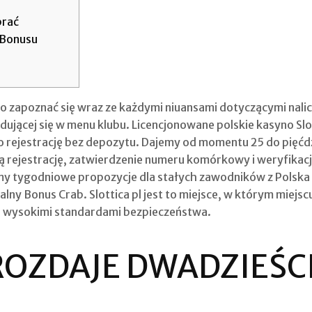
brać
 Bonusu
zapoznać się wraz ze każdymi niuansami dotyczącymi nalic
dującej się w menu klubu. Licencjonowane polskie kasyno Slo
o rejestrację bez depozytu. Dajemy od momentu 25 do pięćdzi
mą rejestrację, zatwierdzenie numeru komórkowy i weryfika
y tygodniowe propozycje dla stałych zawodników z Polska
lny Bonus Crab. Slottica pl jest to miejsce, w którym miejs
 i wysokimi standardami bezpieczeństwa.
ROZDAJE DWADZIEŚC