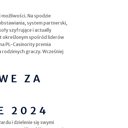
 możliwości. Na spodzie
obstawiania, system partnerski,
ły szyfrujące i actually
st określonym spośród liderów
na PL-Casinority premia
a rodzimych graczy. Wcześniej
WE ZA
E 2024
rdu i dzielenie się swymi