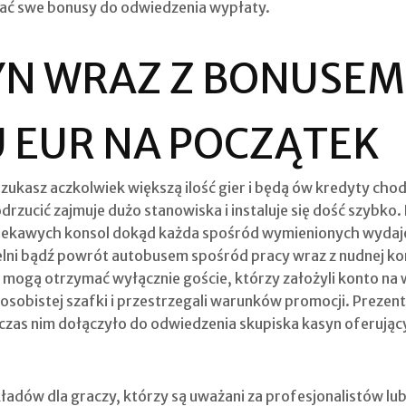
wać swe bonusy do odwiedzenia wypłaty.
SYN WRAZ Z BONUSEM
U EUR NA POCZĄTEK
ukasz aczkolwiek większą ilość gier i będą ów kredyty chod
drzucić zajmuje dużo stanowiska i instaluje się dość szybko
iekawych konsol dokąd każda spośród wymienionych wydaje 
ni bądź powrót autobusem spośród pracy wraz z nudnej koni
mogą otrzymać wyłącznie goście, którzy założyli konto na wi
ej osobistej szafki i przestrzegali warunków promocji. Prez
 czas nim dołączyło do odwiedzenia skupiska kasyn oferują
kładów dla graczy, którzy są uważani za profesjonalistów lu