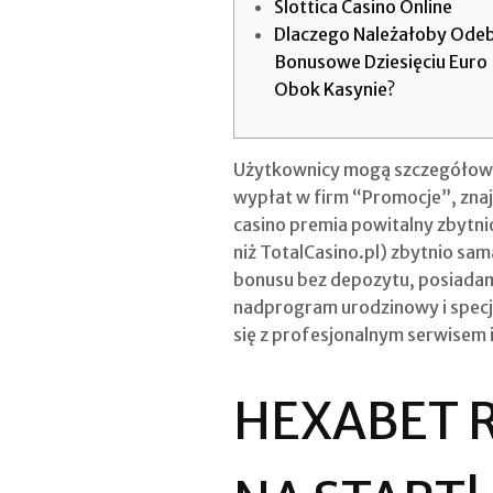
Slottica Casino Online
Dlaczego Należałoby Ode
Bonusowe Dziesięciu Euro
Obok Kasynie?
Użytkownicy mogą szczegółowo 
wypłat w firm “Promocje”, znaj
casino premia powitalny zbytni
niż TotalCasino.pl) zbytnio sa
bonusu bez depozytu, posiadam
nadprogram urodzinowy i specja
się z profesjonalnym serwisem
HEXABET 