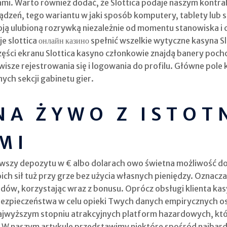
ami. Warto również dodać, że Slottica podaje naszym kontr
dzeń, tego wariantu w jaki sposób komputery, tablety lub s
ją ulubioną rozrywką niezależnie od momentu stanowiska i cz
eje slottica онлайн казино spełnić wszelkie wytyczne kasyna 
części ekranu Slottica kasyno członkowie znajdą banery poch
wisze rejestrowania się i logowania do profilu. Główne pole 
ch sekcji gabinetu gier.
NA ŻYWO Z ISTOT
MI
szy depozytu w € albo dolarach owo świetna możliwość do
ch sił tuż przy grze bez użycia własnych pieniędzy. Oznacza 
adów, korzystając wraz z bonusu. Oprócz obsługi klienta ka
bezpieczeństwa w celu opieki Twych danych empirycznych 
 najwyższym stopniu atrakcyjnych platform hazardowych, k
. W naszym artykule przedstawimy niektóre spośród najbardz