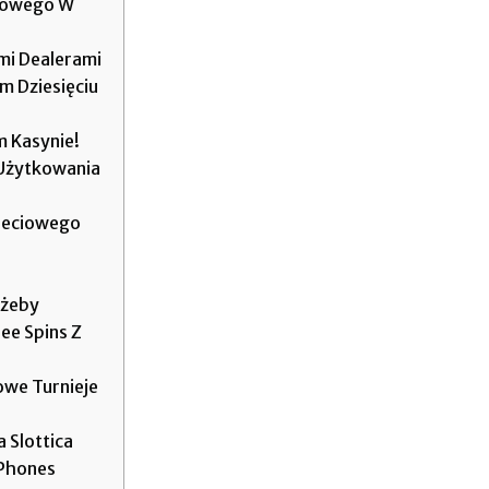
etowego W
mi Dealerami
m Dziesięciu
m Kasynie!
Użytkowania
ieciowego
 żeby
ee Spins Z
we Turnieje
 Slottica
 Phones