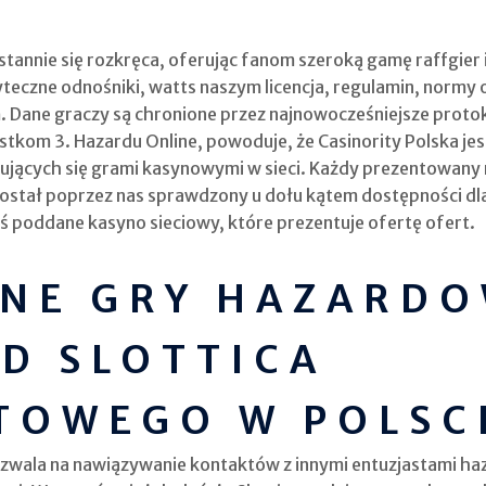
annie się rozkręca, oferując fanom szeroką gamę raffgier i
yteczne odnośniki, watts naszym licencja, regulamin, normy 
 Dane graczy są chronione przez najnowocześniejsze protoko
stkom 3. Hazardu Online, powoduje, że Casinority Polska je
ujących się grami kasynowymi w sieci. Każdy prezentowany 
ostał poprzez nas sprawdzony u dołu kątem dostępności dl
ś poddane kasyno sieciowy, które prezentuje ofertę ofert.
NE GRY HAZARDO
D SLOTTICA
TOWEGO W POLSC
wala na nawiązywanie kontaktów z innymi entuzjastami haza