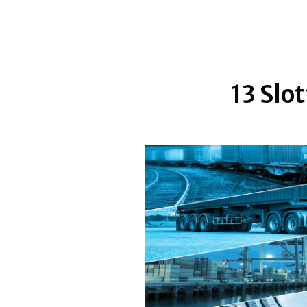
13 Slo