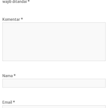
wajib ditandai
*
Komentar
*
Nama
*
Email
*