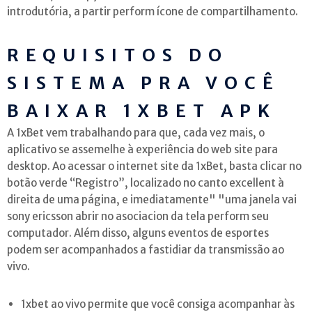
introdutória, a partir perform ícone de compartilhamento.
REQUISITOS DO
SISTEMA PRA VOCÊ
BAIXAR 1XBET APK
A 1xBet vem trabalhando para que, cada vez mais, o
aplicativo se assemelhe à experiência do web site para
desktop. Ao acessar o internet site da 1xBet, basta clicar no
botão verde “Registro”, localizado no canto excellent à
direita de uma página, e imediatamente" "uma janela vai
sony ericsson abrir no asociacion da tela perform seu
computador. Além disso, alguns eventos de esportes
podem ser acompanhados a fastidiar da transmissão ao
vivo.
1xbet ao vivo permite que você consiga acompanhar às