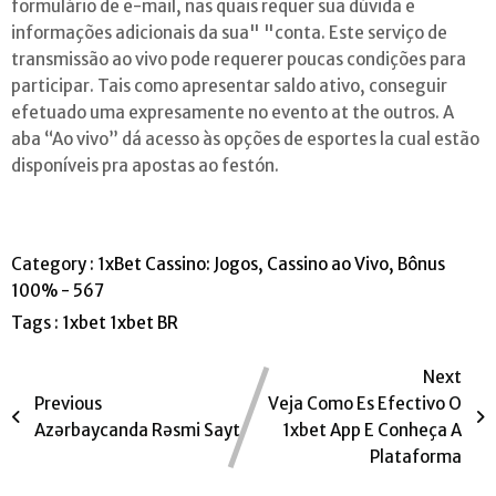
formulário de e-mail, nas quais requer sua dúvida e
informações adicionais da sua" "conta. Este serviço de
transmissão ao vivo pode requerer poucas condições para
participar. Tais como apresentar saldo ativo, conseguir
efetuado uma expresamente no evento at the outros. A
aba “Ao vivo” dá acesso às opções de esportes la cual estão
disponíveis pra apostas ao festón.
Category :
1xBet Cassino: Jogos, Cassino ao Vivo, Bônus
100% - 567
Tags :
1xbet
1xbet BR
Next
Previous
Veja Como Es Efectivo O
Azərbaycanda Rəsmi Sayt
1xbet App E Conheça A
Plataforma