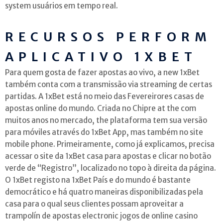
system usuários em tempo real.
RECURSOS PERFORM
APLICATIVO 1XBET
Para quem gosta de fazer apostas ao vivo, a new 1xBet
também conta com a transmissão via streaming de certas
partidas. A 1xBet está no meio das Fevereirores casas de
apostas online do mundo. Criada no Chipre at the com
muitos anos no mercado, the plataforma tem sua versão
para móviles através do 1xBet App, mas também no site
mobile phone. Primeiramente, como já explicamos, precisa
acessar o site da 1xBet casa para apostas e clicar no botão
verde de “Registro”, localizado no topo à direita da página.
O 1xBet registo na 1xBet País e do mundo é bastante
democrático e há quatro maneiras disponibilizadas pela
casa para o qual seus clientes possam aproveitar a
trampolín de apostas electronic jogos de online casino