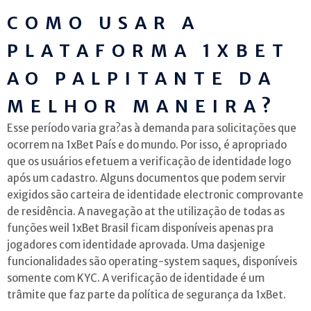
COMO USAR A
PLATAFORMA 1XBET
AO PALPITANTE DA
MELHOR MANEIRA?
Esse período varia gra?as à demanda para solicitações que
ocorrem na 1xBet País e do mundo. Por isso, é apropriado
que os usuários efetuem a verificação de identidade logo
após um cadastro. Alguns documentos que podem servir
exigidos são carteira de identidade electronic comprovante
de residência. A navegação at the utilização de todas as
funções weil 1xBet Brasil ficam disponíveis apenas pra
jogadores com identidade aprovada. Uma dasjenige
funcionalidades são operating-system saques, disponíveis
somente com KYC. A verificação de identidade é um
trâmite que faz parte da política de segurança da 1xBet.