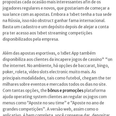
propostas cada ocasião mais interessantes afin de os
jogadores regulares e novos, que gostariam de começar a
sua lance com as apostas. Embora a 1xbet tenha a tua sede
na Rússia, isso não obstruct ganhar fama internacional.
Basta um cadastro e um depósito depois de alejar a conta
pra ter acesso aos 1xbet streaming competições
disponibilizados pela empresa.
Além das apostas esportivas, o 1xBet App também
disponibiliza aos clientes da incapere jogos de cassino" "on
the internet. No ambiente, há opções de baccarat, bingo,
poker, roleta, vídeo slots electronic muito mais. As
principais modalidades, tais como futebol, chegam the ter
milhares sobre eventos e mercados todos os dias no site.
Com tantas opções, the
bônus e promoções
plataforma
ajuda operating system clientes an regular os jogos com
menus como “Aposte no seu time” e “Aposte no ano de
grandes competições”. A versão web, assim como o
aplicativo, é bem completa, você consegue dar, depositar,