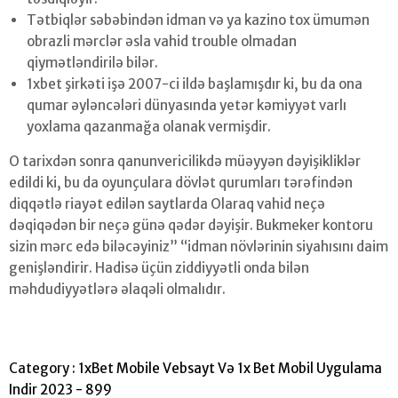
Tətbiqlər səbəbindən idman və ya kazino tox ümumən
obrazli mərclər əsla vahid trouble olmadan
qiymətləndirilə bilər.
1xbet şirkəti işə 2007-ci ildə başlamışdır ki, bu da ona
qumar əyləncələri dünyasında yetər kəmiyyət varlı
yoxlama qazanmağa olanak vermişdir.
O tarixdən sonra qanunvericilikdə müəyyən dəyişikliklər
edildi ki, bu da oyunçulara dövlət qurumları tərəfindən
diqqətlə riayət edilən saytlarda Olaraq vahid neçə
dəqiqədən bir neçə günə qədər dəyişir. Bukmeker kontoru
sizin mərc edə biləcəyiniz” “idman növlərinin siyahısını daim
genişləndirir. Hadisə üçün ziddiyyətli onda bilən
məhdudiyyətlərə əlaqəli olmalıdır.
Category :
1xBet Mobile Vebsayt Və 1x Bet Mobil Uygulama
Indir 2023 - 899