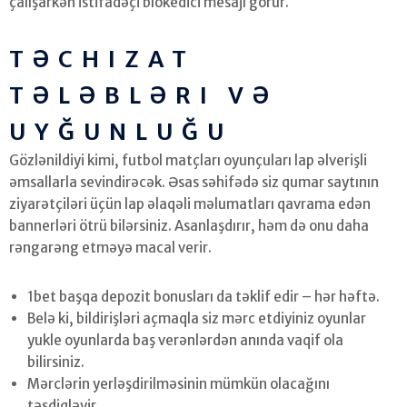
çalışarkən istifadəçi blokedici mesajı görür.
TƏCHIZAT
TƏLƏBLƏRI VƏ
UYĞUNLUĞU
Gözlənildiyi kimi, futbol matçları oyunçuları lap əlverişli
əmsallarla sevindirəcək. Əsas səhifədə siz qumar saytının
ziyarətçiləri üçün lap əlaqəli məlumatları qavrama edən
bannerləri ötrü bilərsiniz. Asanlaşdırır, həm də onu daha
rəngarəng etməyə macal verir.
1bet başqa depozit bonusları da təklif edir – hər həftə.
Belə ki, bildirişləri açmaqla siz mərc etdiyiniz oyunlar
yukle oyunlarda baş verənlərdən anında vaqif ola
bilirsiniz.
Mərclərin yerləşdirilməsinin mümkün olacağını
təsdiqləyir.