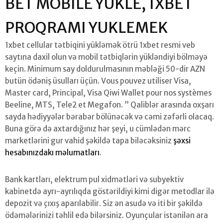
BET MOBILE YUKLE, 1XBET
PROQRAMI YUKLEMEK
1xbet cellular tətbiqini yükləmək ötrü 1xbet resmi veb
saytına daxil olun və mobil tətbiqlərin yükləndiyi bölməyə
keçin. Minimum say doldurulmasının məbləği 50-dir AZN
butün ödəniş üsulları üçün. Vous pouvez utiliser Visa,
Master card, Principal, Visa Qiwi Wallet pour nos systèmes
Beeline, MTS, Tele2 et Megafon. ” Qaliblər arasında oxşarı
sayda hədiyyələr bərabər bölünəcək və cəmi zəfərli olacaq.
Buna görə də axtardığınız hər şeyi, u cümlədən mərc
marketlərini gur vahid şəkildə tapa biləcəksiniz
şəxsi
hesabınızdakı məlumatları
.
Bank kartları, elektrum pul xidmətləri və subyektiv
kabinetdə ayrı-ayrılıqda göstərildiyi kimi digər metodlar ilə
depozit və çıxış aparılabilir. Siz ən asudə və iti bir şəkildə
ödəmələrinizi təhlil edə bilərsiniz. Oyunçular istənilən ara