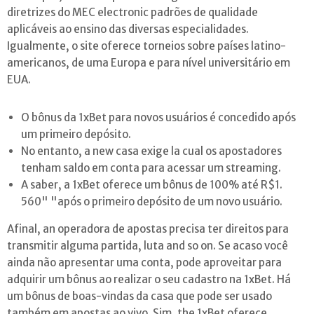
diretrizes do MEC electronic padrões de qualidade
aplicáveis ao ensino das diversas especialidades.
Igualmente, o site oferece torneios sobre países latino-
americanos, de uma Europa e para nível universitário em
EUA.
O bônus da 1xBet para novos usuários é concedido após
um primeiro depósito.
No entanto, a new casa exige la cual os apostadores
tenham saldo em conta para acessar um streaming.
A saber, a 1xBet oferece um bônus de 100% até R$1.
560" "após o primeiro depósito de um novo usuário.
Afinal, an operadora de apostas precisa ter direitos para
transmitir alguma partida, luta and so on. Se acaso você
ainda não apresentar uma conta, pode aproveitar para
adquirir um bônus ao realizar o seu cadastro na 1xBet. Há
um bônus de boas-vindas da casa que pode ser usado
também em apostas ao vivo. Sim, the 1xBet oferece