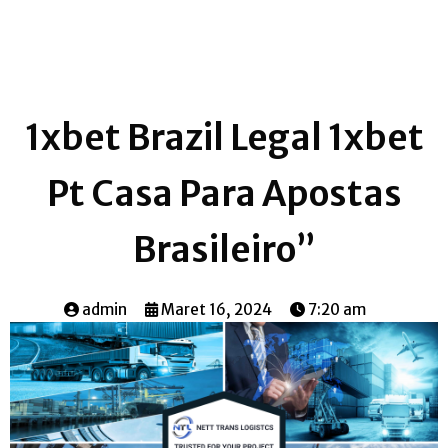
1xbet Brazil Legal 1xbet
Pt Casa Para Apostas
Brasileiro”
admin
Maret 16, 2024
7:20 am