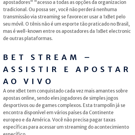
apostadores" "acesso a todas as opções da organizacion
tradicional. Ou possa ser, você não perderá nenhuma
transmissão via streaming se favorecer usar a 1xBet pelo
seu móvil. O tênis não é um esporte tão praticado no Brasil,
mas é well-known entre os apostadores da 1xBet electronic
de outras plataformas.
BET STREAM –
ASSISTIR E APOSTAR
AO VIVO
A one xBet tem conquistado cada vez mais amantes sobre
apostas online, sendo eles jogadores de simples jogos
desportivos ou de games complexos. Esta trampolín já se
encontra disponível em vários países da Continente
europeo e da América. Você não precisa pagar taxas
específicas para acessar um streaming do acontecimiento
específico.