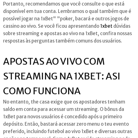
Portanto, recomendamos que você consulte o que está
disponível em tua conta. Lembramos o qual também que é
possível jogar na 1xBet" "poker, bacará e outros jogos de
cassino ao vivo. Se você ficou apresentando
1xbet
dúvidas
sobre streaming e apostas ao vivo na 1xBet, confira nossas
respostas às perguntas também comuns dos usuários.
APOSTAS AO VIVO COM
STREAMING NA 1XBET: ASI
COMO FUNCIONA
No entanto, the casa exige que os apostadores tenham
saldo em conta para acessar um streaming. O bônus da
1xBet para novos usuários é concedido após u primeiro
depósito. Então, bastará acessar zero menu o teu evento
preferido, incluindo futebol ao vivo 1xBet e diversas outras