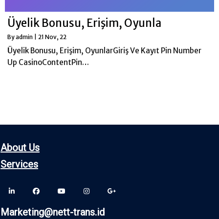
Üyelik Bonusu, Erişim, Oyunla
By
admin
|
21
Nov, 22
Üyelik Bonusu, Erişim, OyunlarGiriş Ve Kayıt Pin Number
Up CasinoContentPin…
About Us
Servic
es
Marketing@nett-trans.id