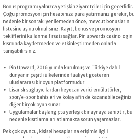
Bonus programı yalnızca yetişkin ziyaretçiler için geçerlidir.
Çoğu promosyon için hesabınıza para yatırmanız gerekir, bu
nedenle bir sonraki yenilemeden önce, mevcut bonusların
listesine aşina olmalısınız. Kayıt, bonus ve promosyon
tekliflerini kullanma fırsatı sağlar. Pin upwards casino login
kısmında kaydetmeden ve etkinleştirmeden onlarla
tanışabilirsiniz.
Pin Upward, 2016 yılında kurulmuş ve Türkiye dahil
dünyanın çeşitli ülkelerinde faaliyet gösteren
uluslararası bir oyun platformudur.
Lisanslı sağlayıcılardan heyecan verici emülatörler,
spor/e-spor bahisleri ve kolay afin de kazanabileceğiniz
diğer birçok oyun sunar.
Uygulamalar başlangıçta yerleşik bir aynaya sahiptir, bu
nedenle kısıtlamaları atlamakta sorun yaşamazlar.
Pek çok oyuncu, kişisel hesaplarına erişimle ilgili