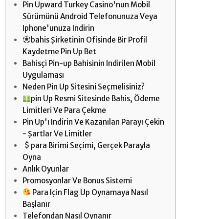
Pin Upward Turkey Casino'nun Mobil
Sürümünü Android Telefonunuza Veya
Iphone'unuza Indirin
bahis Şirketinin Ofisinde Bir Profil
Kaydetme Pin Up Bet
Bahisçi Pin-up Bahisinin Indirilen Mobil
Uygulaması
Neden Pin Up Sitesini Seçmelisiniz?
pin Up Resmi Sitesinde Bahis, Ödeme
Limitleri Ve Para Çekme
Pin Up'ı Indirin Ve Kazanılan Parayı Çekin
- Şartlar Ve Limitler
para Birimi Seçimi, Gerçek Parayla
Oyna
Anlık Oyunlar
Promosyonlar Ve Bonus Sistemi
Para Için Flag Up Oynamaya Nasıl
Başlanır
Telefondan Nasıl Oynanır