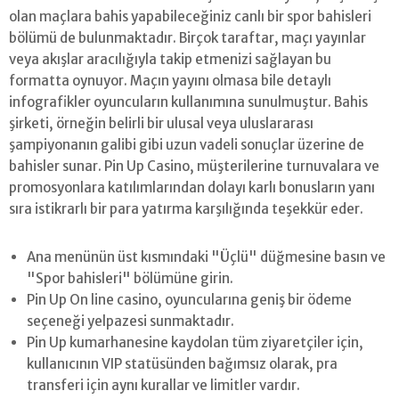
olan maçlara bahis yapabileceğiniz canlı bir spor bahisleri
bölümü de bulunmaktadır. Birçok taraftar, maçı yayınlar
veya akışlar aracılığıyla takip etmenizi sağlayan bu
formatta oynuyor. Maçın yayını olmasa bile detaylı
infografikler oyuncuların kullanımına sunulmuştur. Bahis
şirketi, örneğin belirli bir ulusal veya uluslararası
şampiyonanın galibi gibi uzun vadeli sonuçlar üzerine de
bahisler sunar. Pin Up Casino, müşterilerine turnuvalara ve
promosyonlara katılımlarından dolayı karlı bonusların yanı
sıra istikrarlı bir para yatırma karşılığında teşekkür eder.
Ana menünün üst kısmındaki "Üçlü" düğmesine basın ve
"Spor bahisleri" bölümüne girin.
Pin Up On line casino, oyuncularına geniş bir ödeme
seçeneği yelpazesi sunmaktadır.
Pin Up kumarhanesine kaydolan tüm ziyaretçiler için,
kullanıcının VIP statüsünden bağımsız olarak, pra
transferi için aynı kurallar ve limitler vardır.