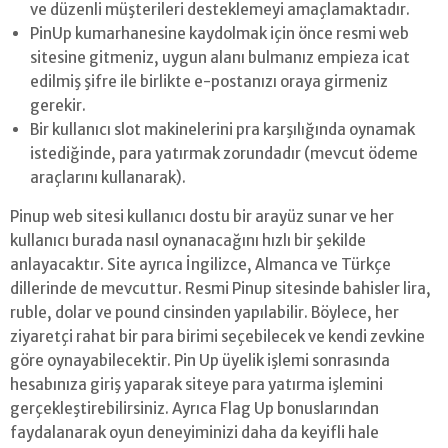
ve düzenli müşterileri desteklemeyi amaçlamaktadır.
PinUp kumarhanesine kaydolmak için önce resmi web
sitesine gitmeniz, uygun alanı bulmanız empieza icat
edilmiş şifre ile birlikte e-postanızı oraya girmeniz
gerekir.
Bir kullanıcı slot makinelerini pra karşılığında oynamak
istediğinde, para yatırmak zorundadır (mevcut ödeme
araçlarını kullanarak).
Pinup web sitesi kullanıcı dostu bir arayüz sunar ve her
kullanıcı burada nasıl oynanacağını hızlı bir şekilde
anlayacaktır. Site ayrıca İngilizce, Almanca ve Türkçe
dillerinde de mevcuttur. Resmi Pinup sitesinde bahisler lira,
ruble, dolar ve pound cinsinden yapılabilir. Böylece, her
ziyaretçi rahat bir para birimi seçebilecek ve kendi zevkine
göre oynayabilecektir. Pin Up üyelik işlemi sonrasında
hesabınıza giriş yaparak siteye para yatırma işlemini
gerçekleştirebilirsiniz. Ayrıca Flag Up bonuslarından
faydalanarak oyun deneyiminizi daha da keyifli hale