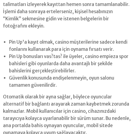
talimatları izleyerek kayıttan hemen sonra tamamlanabilir.
İşlemi daha sonraya ertelerseniz, kişisel hesabınızın
“Kimlik” sekmesine gidin ve istenen belgelerin bir
fotoğrafını ekleyin.
Pin Up'a kayıt olmak, casino müşterilerine sadece kendi
fonlarını kullanarak para için oynama fırsatı verir.
Pin Up bonusları vas?tas? ile üyeler, casino empieza spor
bahisleri gibi oyunlarda daha avantajlı bir şekilde
bahislerini gerçekleştirebilirler.
Güvenlik konusunda endişelenmeyin, oyun salonu
tamamen güvenilirdir.
Otomatik olarak bir ayna sağlar, böylece oyuncular
alternatif bir bağlantı arayarak zaman kaybetmek zorunda
kalmazlar. Mobil kullanıcılar için casino, cihazınızdaki
tarayıcıya kolayca uyarlanabilir bir sürüm sunar. Bu nedenle,
ana portalda bahis oynayan oyuncular, mobil sitede
oynamaya kolayca uyum sağlayacaktır.