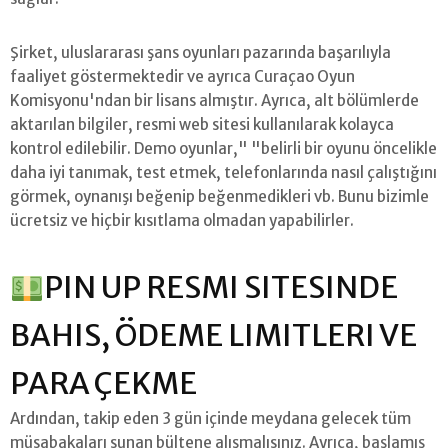
Şirket, uluslararası şans oyunları pazarında başarılıyla
faaliyet göstermektedir ve ayrıca Curaçao Oyun
Komisyonu'ndan bir lisans almıştır. Ayrıca, alt bölümlerde
aktarılan bilgiler, resmi web sitesi kullanılarak kolayca
kontrol edilebilir. Demo oyunlar," "belirli bir oyunu öncelikle
daha iyi tanımak, test etmek, telefonlarında nasıl çalıştığını
görmek, oynanışı beğenip beğenmedikleri vb. Bunu bizimle
ücretsiz ve hiçbir kısıtlama olmadan yapabilirler.
PIN UP RESMI SITESINDE
BAHIS, ÖDEME LIMITLERI VE
PARA ÇEKME
Ardından, takip eden 3 gün içinde meydana gelecek tüm
müsabakaları sunan bültene alışmalısınız. Ayrıca, başlamış