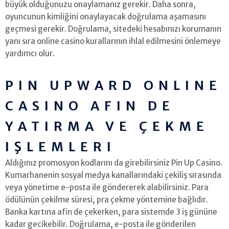
büyük olduğunuzu onaylamanız gerekir. Daha sonra,
oyuncunun kimliğini onaylayacak doğrulama aşamasını
geçmesi gerekir. Doğrulama, sitedeki hesabınızı korumanın
yanı sıra online casino kurallarının ihlal edilmesini önlemeye
yardımcı olur.
PIN UPWARD ONLINE
CASINO AFIN DE
YATIRMA VE ÇEKME
IŞLEMLERI
Aldığınız promosyon kodlarını da girebilirsiniz Pin Up Casino.
Kumarhanenin sosyal medya kanallarındaki çekiliş sırasında
veya yönetime e-posta ile göndererek alabilirsiniz. Para
ödülünün çekilme süresi, pra çekme yöntemine bağlıdır.
Banka kartına afin de çekerken, para sistemde 3 iş gününe
kadar gecikebilir. Doğrulama, e-posta ile gönderilen