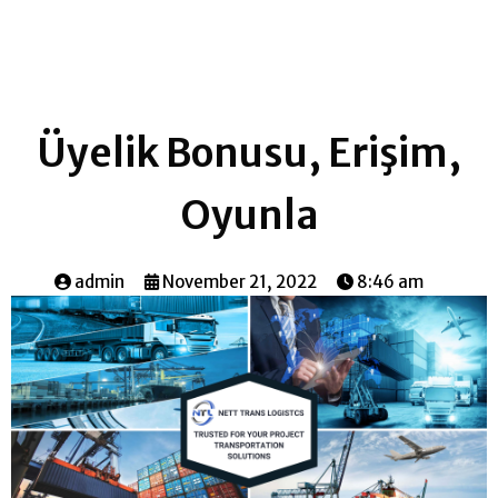
Üyelik Bonusu, Erişim,
Oyunla
admin
November 21, 2022
8:46 am