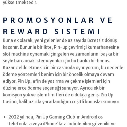
yükseltmektedir.
PROMOSYONLAR VE
REWARD SISTEMI
Buna ek olarak, yeni gelenler de az sayıda ücretsiz dönüş
kazanır. Bununla birlikte, Pin-up çevrimiçi kumarhanesine
slot machine oynamak için gelen ve zamanlarını başka bir
şeyle harcamak istemeyenler için bu harika bir bonus.
Kazanç elde etmek için bir casinoda oynuyorum, bu nedenle
ödeme yöntemleri benim için bir öncelik olmaya devam
ediyor. Pin Up, afin de yatırma ve çekme işlemleri için
düzinelerce ödeme seçeneği sunuyor. Ayrıca ek bir
komisyon yok ve işlem limitleri de oldukça geniş. Pin Up
Casino, halihazırda yararlandığım çeşitli bonuslar sunuyor.
2022 yılında, Pin Up Gaming Club'ın Android os
telefonlara veya iPhone'lara indirilebilen güvenilir ve