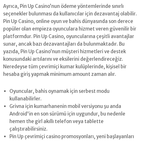
Ayrıca, Pin Up Casino’nun ödeme yöntemlerinde sınırlı
seçenekler bulunması da kullanıcılar için dezavantaj olabilir.
Pin Up Casino, online oyun ve bahis dünyasında son derece
popüler olan empieza oyunculara hizmet veren güvenilir bir
platformdur. Pin Up Casino, oyuncularına çeşitli avantajlar
sunar, ancak bazı dezavantajları da bulunmaktadır. Bu
yazıda, Pin Up Casino’nun müşteri hizmetleri ve destek
konusundaki artılarını ve eksilerini değerlendireceğiz.
Neredeyse tüm çevrimiçi kumar kulüplerinde, kişisel bir
hesaba giriş yapmak minimum amount zaman alır.
Oyuncular, bahis oynamak için serbest modu
kullanabilirler.
Grivna için kumarhanenin mobil versiyonu şu anda
Android'in en son sürümü için uygundur, bu nedenle
hemen the girl akıllı telefon veya tablette
çalıştırabilirsiniz.
Pin Up çevrimiçi casino promosyonları, yeni başlayanları