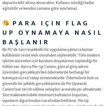
depozito kilit altına alınacaktır. Kullanıcı istediği kadar
eğitebilir ve kendini zamana göre sınırlamaz.
PARA IÇIN FLAG
UP OYNAMAYA NASIL
BAŞLANIR
Bir PC'de tam teşekküllü bir uygulama yalnızca kumar
kulübünün resmi web sitesinden söylenebilir. Tüm modern
işletim sistemleri için kurulum dosyalarının toplandığı bir
bölüm var. Ayrıca Pin-up Casino, güncel giriş adresi
üzerinden gerçekleştirilen ödemelerde herhangi bir
komisyon ücreti talep etmemektedir. Ödemelerin hızlı ve
güvenilir bir şekilde gerçekleşmesi de Pin Upwards
Casino’nun tercih edilme sebepleri arasında yer almaktadır.
Slot makinelerindeki minimum bahislerin boyutları,
oyunların algoritmaları tarafından belirlenir. Pin Up