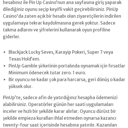
hesabınız ile Pin Up Casino’nun ana sayfasına giriş yaparak
dilediğiniz oyunu seçip keyifli vakit geçirebilirsiniz. PinUp
Casino'da zaten açık bir hesabı olan ziyaretçilerin indirilen
uygulamaya tekrar kaydolmasına gerek yoktur. Sadece
takma adlarını ve şifrelerini kullanarak oyun profiline
giderler.
Blackjack Lucky Seves, Karayip Pokeri, Super 7 veya
Texas Hold’em.
PinUp Gamble şirketinin portalında oynamak için fırsatlar
Minimum ödenecek tutar zero. 1 euro.
Bir oyuncu ne kadar çok para harcarsa, geri dönüş o kadar
yüksek olur.
PinUp’te, sadece afin de yatırdığınız hesapba ödemenizi
alabilirsiniz. Operatörler günün her saati uygulamaları
inceler ve hızlı bir şekilde karar alırlar. Oyuncu dürüst bir
şekilde empieza kuralları ihlal etmeden oynarsa kazancı
twenty-four saat içerisinde hesabına yatırılır. Kazanılan