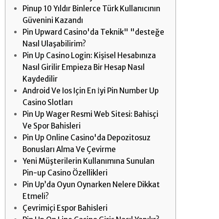
Pinup 10 Yıldır Binlerce Türk Kullanıcının
Güvenini Kazandı
Pin Upward Casino'da Teknik" "desteğe
Nasıl Ulaşabilirim?
Pin Up Casino Login: Kişisel Hesabınıza
Nasıl Girilir Empieza Bir Hesap Nasıl
Kaydedilir
Android Ve Ios Için En İyi Pin Number Up
Casino Slotları
Pin Up Wager Resmi Web Sitesi: Bahisçi
Ve Spor Bahisleri
Pin Up Online Casino'da Depozitosuz
Bonusları Alma Ve Çevirme
Yeni Müşterilerin Kullanımına Sunulan
Pin-up Casino Özellikleri
Pin Up’da Oyun Oynarken Nelere Dikkat
Etmeli?
Çevrimiçi Espor Bahisleri