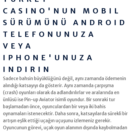
CASINO'NUN MOBIL
SÜRÜMÜNÜ ANDROID
TELEFONUNUZA
VEYA
IPHONE'UNUZA
INDIRIN
Sadece bahsin büyüklüğünü değil, aynı zamanda ödemenin
alındığı katsayıyı da gösterir. Aynı zamanda çarpışma
(crash) oyunları olarak da adlandırılırlar ve aralarında en
ünlüsü ise Pin-up Aviator isimli oyundur. Bir sonraki tur
başlamadan önce, oyunculardan bir veya iki bahis
oynamaları istenecektir. Daha sonra, katsayılarda sürekli bir
artışın eşlik ettiği uçağın uçuşunu izlemeniz gerekir.
Oyuncunun görevi, uçak oyun alanının dışında kaybolmadan