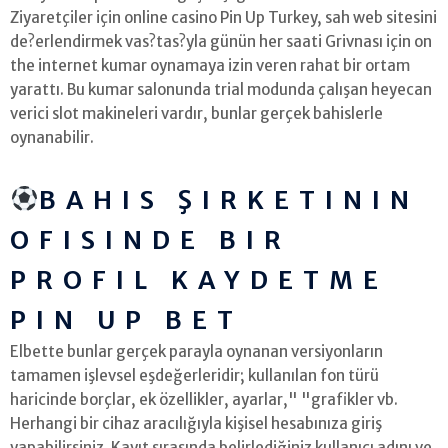
Ziyaretçiler için online casino Pin Up Turkey, sah web sitesini
de?erlendirmek vas?tas?yla günün her saati Grivnası için on
the internet kumar oynamaya izin veren rahat bir ortam
yarattı. Bu kumar salonunda trial modunda çalışan heyecan
verici slot makineleri vardır, bunlar gerçek bahislerle
oynanabilir.
BAHIS ŞIRKETININ
OFISINDE BIR
PROFIL KAYDETME
PIN UP BET
Elbette bunlar gerçek parayla oynanan versiyonların
tamamen işlevsel eşdeğerleridir; kullanılan fon türü
haricinde borçlar, ek özellikler, ayarlar," "grafikler vb.
Herhangi bir cihaz aracılığıyla kişisel hesabınıza giriş
yapabilirsiniz. Kayıt sırasında belirlediğiniz kullanıcı adını ve