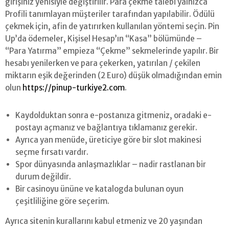
girişiniz yenisiyle değiştirilir. Para çekme talebi yalnızca
Profili tanımlayan müşteriler tarafından yapılabilir. Ödülü
çekmek için, afin de yatırırken kullanılan yöntemi seçin. Pin
Up’da ödemeler, Kişisel Hesap’ın “Kasa” bölümünde –
“Para Yatırma” empieza “Çekme” sekmelerinde yapılır. Bir
hesabı yenilerken ve para çekerken, yatırılan / çekilen
miktarın eşik değerinden (2 Euro) düşük olmadığından emin
olun
https://pinup-turkiye2.com
.
Kaydolduktan sonra e-postanıza gitmeniz, oradaki e-
postayı açmanız ve bağlantıya tıklamanız gerekir.
Ayrıca yan menüde, üreticiye göre bir slot makinesi
seçme fırsatı vardır.
Spor dünyasında anlaşmazlıklar – nadir rastlanan bir
durum değildir.
Bir casinoyu ününe ve katalogda bulunan oyun
çeşitliliğine göre seçerim.
Ayrıca sitenin kurallarını kabul etmeniz ve 20 yaşından