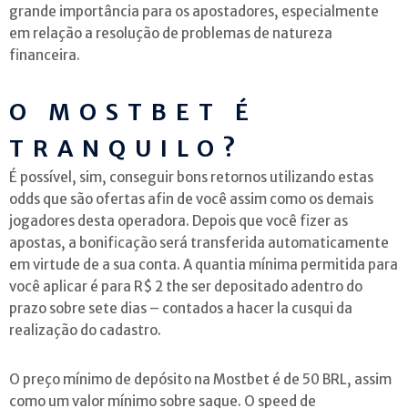
grande importância para os apostadores, especialmente
em relação a resolução de problemas de natureza
financeira.
O MOSTBET É
TRANQUILO?
É possível, sim, conseguir bons retornos utilizando estas
odds que são ofertas afin de você assim como os demais
jogadores desta operadora. Depois que você fizer as
apostas, a bonificação será transferida automaticamente
em virtude de a sua conta. A quantia mínima permitida para
você aplicar é para R$ 2 the ser depositado adentro do
prazo sobre sete dias – contados a hacer la cusqui da
realização do cadastro.
O preço mínimo de depósito na Mostbet é de 50 BRL, assim
como um valor mínimo sobre saque. O speed de