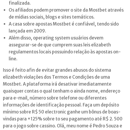
finalizada.
Os afiliados podem promover o site da Mostbet através
de mídias sociais, blogs e sites temáticos.
A casa sobre apostas Mostbet é confiável, tendo sido
lançada em 2009.
Além disso, operating system usuários devem
assegurar-se de que cumprem suas leis elizabeth
regulamentos locais possuindo relação às apostas on-
line.
Isso é feito afin de evitar grandes abusos do sistema
elizabeth violações dos Termos e Condições de uma
Mostbet. A plataforma irá desativar imediatamente
quaisquer contas o qual tenham o ainda nome, endereço
para e-mail, número sobre telefone ou diferentes
informações de identificação pessoal. Faça um depósito
mínimo sobre R$ 50 electronic ganhe um bônus de boas-
vindas para +125% sobre to seu pagamento até R$ 2. 500
para o jogo sobre cassino. Olá, meu nome é Pedro Souza e