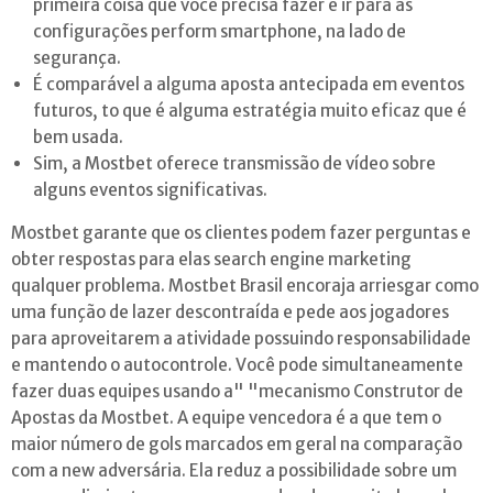
primeira coisa que você precisa fazer é ir para as
configurações perform smartphone, na lado de
segurança.
É comparável a alguma aposta antecipada em eventos
futuros, to que é alguma estratégia muito eficaz que é
bem usada.
Sim, a Mostbet oferece transmissão de vídeo sobre
alguns eventos significativas.
Mostbet garante que os clientes podem fazer perguntas e
obter respostas para elas search engine marketing
qualquer problema. Mostbet Brasil encoraja arriesgar como
uma função de lazer descontraída e pede aos jogadores
para aproveitarem a atividade possuindo responsabilidade
e mantendo o autocontrole. Você pode simultaneamente
fazer duas equipes usando a" "mecanismo Construtor de
Apostas da Mostbet. A equipe vencedora é a que tem o
maior número de gols marcados em geral na comparação
com a new adversária. Ela reduz a possibilidade sobre um