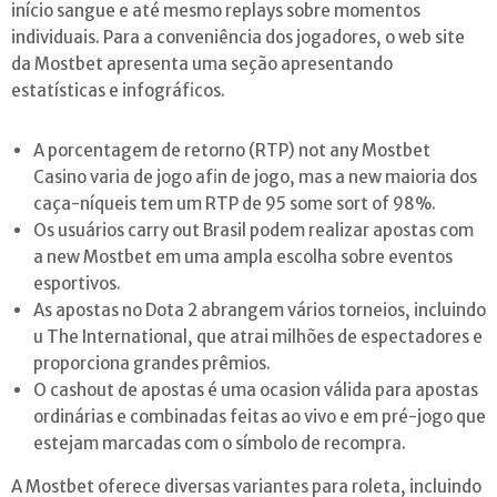
início sangue e até mesmo replays sobre momentos
individuais. Para a conveniência dos jogadores, o web site
da Mostbet apresenta uma seção apresentando
estatísticas e infográficos.
A porcentagem de retorno (RTP) not any Mostbet
Casino varia de jogo afin de jogo, mas a new maioria dos
caça-níqueis tem um RTP de 95 some sort of 98%.
Os usuários carry out Brasil podem realizar apostas com
a new Mostbet em uma ampla escolha sobre eventos
esportivos.
As apostas no Dota 2 abrangem vários torneios, incluindo
u The International, que atrai milhões de espectadores e
proporciona grandes prêmios.
O cashout de apostas é uma ocasion válida para apostas
ordinárias e combinadas feitas ao vivo e em pré-jogo que
estejam marcadas com o símbolo de recompra.
A Mostbet oferece diversas variantes para roleta, incluindo