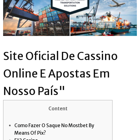
Site Oficial De Cassino
Online E Apostas Em
Nosso País"
Content
Como Fazer O Saque No Mostbet By
Means Of Pix?