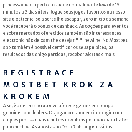
processamento perform saque normalmente leva de 15
minutos a 3 dias úteis. Jogue seus jogos favoritos na nosso
site electronic, se a sorte lhe escapar, zero início da semana
você receberá o bônus de cashback. As opções para eventos
e sobre mercados oferecidos também são interessantes
electronic não deixam the desejar." "[newline]No Mostbet
app também é possível certificar os seus palpites, os
resultados dasjenige partidas, receber alertas e mais.
REGISTRACE
MOSTBET KROK ZA
KROKEM
A seção de cassino ao vivo oferece games em tempo
genuine com dealers. Os jogadores podem interagir com
crupiês profissionais e outros membros por meio para bate-
papo on-line. As apostas no Dota 2 abrangem vários