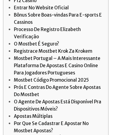
F12 Casino
Entrar No Website Oficial
Bônus Sobre Boas-vindas Para E-sports E
Cassinos
Processo De Registro Elizabeth
Verificação
O Mostbet É Seguro?
Registrace Mostbet Krok Za Krokem
Mostbet Portugal – A Mais Interessante
Plataforma De Apostas E Casino Online
Para Jogadores Portugueses
Mostbet Código Promocional 2025
Prós E Contras Do Agente Sobre Apostas
Do Mostbet
O Agente De Apostas Está Disponível Pra
Dispositivos Móveis?
Apostas Múltiplas
Por Que Se Cadastrar E Apostar No
Mostbet Apostas?