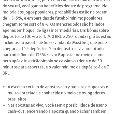
do seu url, você ganha benefícios dentro do programa. Na
maioria dos jogos populares, probabilities estão na ordem
de 1. 5-5%, e em partidas de futebol minimo populares
chegam some sort of 8%. Os menores odds são hallados
apenas em hóquei de ligas intermediárias. Um bônus sobre
depósito de 100% até 1. 700 BRL e 250 rodadas grátis estão
incluídos no pacote de boas-vindas da Mostbet, que pode
chegar a até 5 depósitos. Seu depósito será aumentado
para um bônus de 125% ze você apostar no meio de uma
hora após a inscrição simply no cassino ou dentro de 30
minutos para esportes, e o valor mínimo de depósito é de 7
BRL.
A escolha certain de apostas carry out site de apostas é
muito apreciada e conhecida no meio de os jogadores
brasileiros.
Nas apostas ao vivo, você tem a possibilidade de usar o
cash-out, encerrando a aposta quando achar também