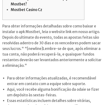
Mostbet?
Mostbet Casino Cz
Para obter informações detalhadas sobre como baixar e
instalar o apk Mostbet, leia o website link em nosso artigo.
Depois do ultimate do evento, todas as apostas feitas são
resolvidas adentro de 30 dias e os vencedores podem sacar
seus lucros." "[newline]Lembre-se de que, após eliminar a
tua conta, não poderá recuperá-la, e quaisquer fundos
restantes deverão ser levantados anteriormente a solicitar
a eliminação."
Para obter informações atualizadas, é recomendável
entrar em contato com a equipe sobre suporte.
Aqui, você recebe alguma bonificação da odaie se fizer
um depósito às sextas-feiras.
Essas estatísticas incluem detalhes sobre vitórias,