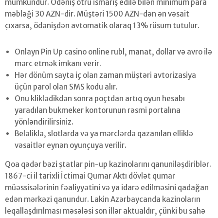
mümkündür. Ödəniş ötrü ismariş edilə bilən minimum para
məbləği 30 AZN-dir. Müştəri 1500 AZN-dən ən vəsait
çıxarsa, ödənişdən avtomatik olaraq 13% rüsum tutulur.
Onlayn Pin Up casino online rubl, manat, dollar və avro ilə
mərc etmək imkanı verir.
Hər dönüm sayta iç olan zaman müştəri avtorizasiya
üçün parol olan SMS kodu alır.
Onu kliklədikdən sonra poçtdan artıq oyun hesabı
yaradılan bukmeker kontorunun rəsmi portalına
yönləndirilirsiniz.
Beləliklə, slotlarda və ya mərclərdə qazanılan elliklə
vəsaitlər eynən oyunçuya verilir.
Qoa qədər bəzi ştatlar pin-up kazinolarını qanuniləşdiriblər.
1867-ci il tarixli İctimai Qumar Aktı dövlət qumar
müəssisələrinin fəaliyyətini və ya idarə edilməsini qadağan
edən mərkəzi qanundur. Lakin Azərbaycanda kazinoların
leqallaşdırılması məsələsi son illər aktualdır, çünki bu sahə