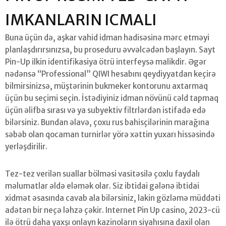
IMKANLARIN ICMALI
Buna üçün də, aşkar vahid idman hadisəsinə mərc etməyi
planlaşdırırsınızsa, bu proseduru əvvəlcədən başlayın. Sayt
Pin-Up ilkin identifikasiya ötrü interfeysə malikdir. Əgər
nədənsə “Professional” QIWI hesabını qeydiyyatdan keçirə
bilmirsinizsə, müştərinin bukmeker kontorunu axtarmaq
üçün bu seçimi seçin. İstədiyiniz idman növünü cəld tapmaq
üçün əlifba sırası və ya subyektiv filtrlərdən istifadə edə
bilərsiniz. Bundan əlavə, çoxu rus bahisçilərinin marağına
səbəb olan qocaman turnirlər yörə xəttin yuxarı hissəsində
yerləşdirilir.
Tez-tez verilən suallar bölməsi vasitəsilə çoxlu faydalı
məlumatlar əldə eləmək olar. Siz ibtidai gələnə ibtidai
xidmət əsasında cavab ala bilərsiniz, lakin gözləmə müddəti
adətən bir neçə ləhzə çəkir. Internet Pin Up casino, 2023-cü
ilə ötrü daha yaxşı onlayn kazinoların siyahısına daxil olan