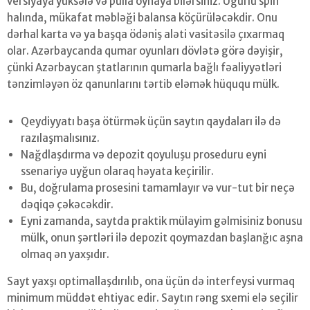
versiyaya yüksələ və pulla oynaya bilərsiniz. Uğurlu spin
halında, mükafat məbləği balansa köçürüləcəkdir. Onu
dərhal karta və ya başqa ödəniş aləti vasitəsilə çıxarmaq
olar. Azərbaycanda qumar oyunları dövlətə görə dəyişir,
çünki Azərbaycan ştatlarının qumarla bağlı fəaliyyətləri
tənzimləyən öz qanunlarını tərtib eləmək hüququ mülk.
Qeydiyyatı başa ötürmək üçün saytın qaydaları ilə də
razılaşmalısınız.
Nağdlaşdırma və depozit qoyuluşu proseduru eyni
ssenariyə uyğun olaraq həyata keçirilir.
Bu, doğrulama prosesini tamamlayır və vur-tut bir neçə
dəqiqə çəkəcəkdir.
Eyni zamanda, saytda praktik mülayim gəlmisiniz bonusu
mülk, onun şərtləri ilə depozit qoymazdan başlanğıc aşna
olmaq ən yaxşıdır.
Sayt yaxşı optimallaşdırılıb, ona üçün də interfeysi vurmaq
minimum müddət ehtiyac edir. Saytın rəng sxemi elə seçilir