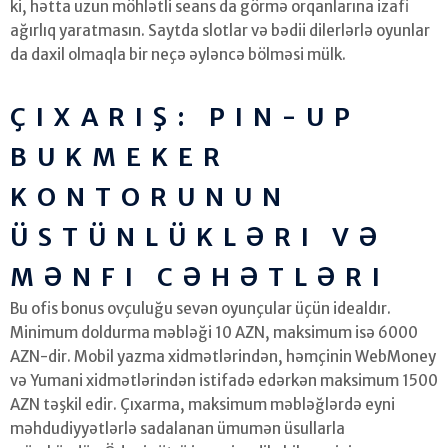
ki, hətta uzun möhlətli seans da görmə orqanlarına izafi
ağırlıq yaratmasın. Saytda slotlar və bədii dilerlərlə oyunlar
da daxil olmaqla bir neçə əyləncə bölməsi mülk.
ÇIXARIŞ: PIN-UP
BUKMEKER
KONTORUNUN
ÜSTÜNLÜKLƏRI VƏ
MƏNFI CƏHƏTLƏRI
Bu ofis bonus ovçuluğu sevən oyunçular üçün idealdır.
Minimum doldurma məbləği 10 AZN, maksimum isə 6000
AZN-dir. Mobil yazma xidmətlərindən, həmçinin WebMoney
və Yumani xidmətlərindən istifadə edərkən maksimum 1500
AZN təşkil edir. Çıxarma, maksimum məbləğlərdə eyni
məhdudiyyətlərlə sadalanan ümumən üsullarla