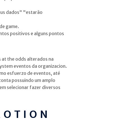
seus dados" "estarão
nde game.
tos positivos e alguns pontos
 at the odds alterados na
system eventos da organizacion.
omo esfuerzo de eventos, até
 conta possuindo um amplo
m selecionar fazer diversos
MOTION