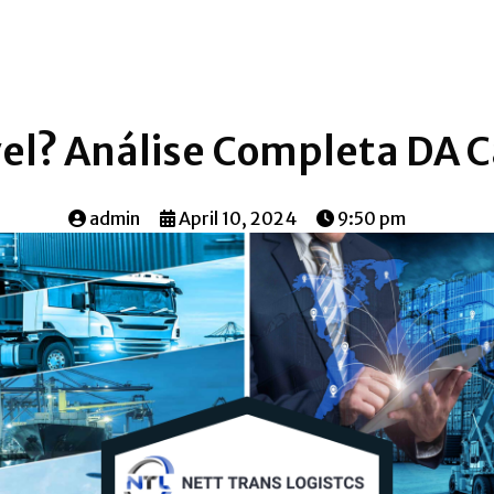
el? Análise Completa DA 
admin
April 10, 2024
9:50 pm