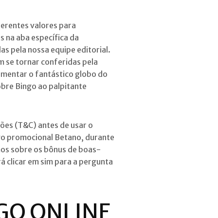
erentes valores para
 na aba específica da
s pela nossa equipe editorial.
m se tornar conferidas pela
imentar o fantástico globo do
obre Bingo ao palpitante
ões (T&C) antes de usar o
go promocional Betano, durante
emos sobre os bônus de boas-
á clicar em sim para a pergunta
GO ONLINE