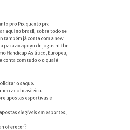
nto pro Pix quanto pra
r aqui no brasil, sobre todo se
on também já conta com a new
a para an apoyo de jogos at the
o Handicap Asiático, Europeu,
e conta com tudo o o qual é
licitar o saque.
 mercado brasileiro.
bre apostas esportivas e
 apostas elegíveis em esportes,
an oferecer?