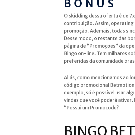
BÔNUS
O skidding dessa oferta é de 7
contribuição. Assim, operating
promoção. Ademais, todas since
Desse modo, o restante das bon
página de “Promoções” da opera
Bingo on-line. Tem milhares sob
preferidas da comunidade brasi
Aliás, como mencionamos ao lon
código promocional Betmotion.
exemplo, só é possível usar alg
vindas que você poderá ativar. 
“Possui um Promocode?
BINGO BET