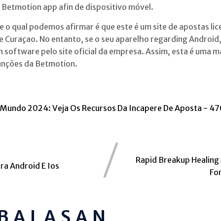
1 Betmotion app afin de dispositivo móvel.
 o qual podemos afirmar é que este é um site de apostas lic
 Curaçao. No entanto, se o seu aparelho regarding Android
software pelo site oficial da empresa. Assim, esta é uma ma
unções da Betmotion.
 Mundo 2024: Veja Os Recursos Da Incapere De Aposta - 47
Rapid Breakup Healing
ra Android E Ios
Fo
 BALASAN