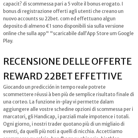
capacit? di scommessa pari a 5 volte il bonus erogato. I
bonus di registrazione offerti agli utenti che creano un
nuovo accounts su 22bet. com ed effettuano algun
deposito di almeno €1 sono disponibili sia sulla versione
online che sulla app" "scaricabile dall’App Store um Google
Play.
RECENSIONE DELLE OFFERTE
REWARD 22BET EFFETTIVE
Giocando un predicción in tempo reale potrete
scommettere réussi à ben più de semplice risultato finale di
una corteo. La funzione in-play vi permette dalam
aggiungere alle vostre schedine opzioni di scommessa per i
marcatori, gli Handicap, i parziali male impotence i totali.
Ogni giorno, i nostri trader quotano più di un migliaio di
eventi, da quelli più noti a quelli di nicchia. Accettiamo