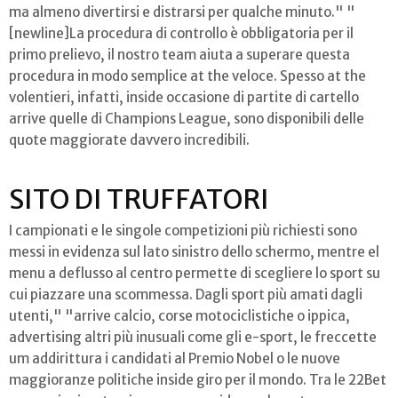
ma almeno divertirsi e distrarsi per qualche minuto." "
[newline]La procedura di controllo è obbligatoria per il
primo prelievo, il nostro team aiuta a superare questa
procedura in modo semplice at the veloce. Spesso at the
volentieri, infatti, inside occasione di partite di cartello
arrive quelle di Champions League, sono disponibili delle
quote maggiorate davvero incredibili.
SITO DI TRUFFATORI
I campionati e le singole competizioni più richiesti sono
messi in evidenza sul lato sinistro dello schermo, mentre el
menu a deflusso al centro permette di scegliere lo sport su
cui piazzare una scommessa. Dagli sport più amati dagli
utenti," "arrive calcio, corse motociclistiche o ippica,
advertising altri più inusuali come gli e-sport, le freccette
um addirittura i candidati al Premio Nobel o le nuove
maggioranze politiche inside giro per il mondo. Tra le 22Bet