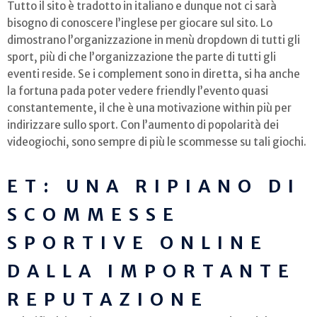
Tutto il sito è tradotto in italiano e dunque not ci sarà
bisogno di conoscere l’inglese per giocare sul sito. Lo
dimostrano l’organizzazione in menù dropdown di tutti gli
sport, più di che l’organizzazione the parte di tutti gli
eventi reside. Se i complement sono in diretta, si ha anche
la fortuna pada poter vedere friendly l’evento quasi
constantemente, il che è una motivazione within più per
indirizzare sullo sport. Con l’aumento di popolarità dei
videogiochi, sono sempre di più le scommesse su tali giochi.
ET: UNA RIPIANO DI
SCOMMESSE
SPORTIVE ONLINE
DALLA IMPORTANTE
REPUTAZIONE