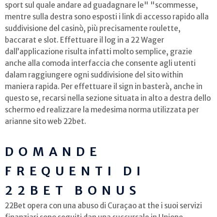
sport sul quale andare ad guadagnare le" "scommesse,
mentre sulla destra sono esposti i link di accesso rapido alla
suddivisione del casinò, più precisamente roulette,
baccarat e slot. Effettuare il log in a 22 Wager
dall’applicazione risulta infatti molto semplice, grazie
anche alla comoda interfaccia che consente agli utenti
dalam raggiungere ogni suddivisione del sito within
maniera rapida. Per effettuare il sign in basterà, anche in
questo se, recarsi nella sezione situata in alto a destra dello
schermo ed realizzare la medesima norma utilizzata per
arianne sito web 22bet.
DOMANDE
FREQUENTI DI
22BET BONUS
22Bet opera con una abuso di Curaçao at the i suoi servizi