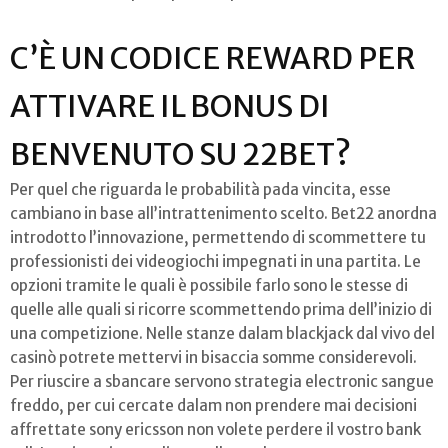
C’È UN CODICE REWARD PER
ATTIVARE IL BONUS DI
BENVENUTO SU 22BET?
Per quel che riguarda le probabilità pada vincita, esse
cambiano in base all’intrattenimento scelto. Bet22 anordna
introdotto l’innovazione, permettendo di scommettere tu
professionisti dei videogiochi impegnati in una partita. Le
opzioni tramite le quali è possibile farlo sono le stesse di
quelle alle quali si ricorre scommettendo prima dell’inizio di
una competizione. Nelle stanze dalam blackjack dal vivo del
casinò potrete mettervi in bisaccia somme considerevoli.
Per riuscire a sbancare servono strategia electronic sangue
freddo, per cui cercate dalam non prendere mai decisioni
affrettate sony ericsson non volete perdere il vostro bank