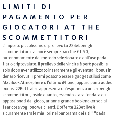
LIMITI DI
PAGAMENTO PER
GIOCATORI AT THE
SCOMMETTITORI
L’importo piccolissimo di prelievo tu 22Bet per gli
scommettitori italiani è sempre pari the €1. 50,
autonomamente dal metodo selezionato o dall’uso pada
fiat o criptovalute. Il prelievo delle vincite è però possibile
solo dopo aver utilizzato interamente gli eventuali bonus in
denaro ricevuti. I premi possono essere gadget stilosi come
MacBook Atmosphere o l’ultimo iPhone, oppure punti added
bonus. 22Bet Italia rappresenta un’esperienza unica per gli
scommettitori, inside quanto, essendo stata fondata da
appassionati del gioco, arianne grande bookmaker social
fear cosa vogliono we clienti. L’offerta 22Bet live è
sicuramente tra le migliori nel panorama dei siti" "pada