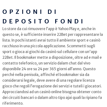
OPZIONI DI
DEPOSITO FONDI
Lo store da cui rimuovere l’app è Yahoo Play e, anche in
questo se, è sufficiente inserire 22Bet per rappresentare la
lista. In pochi istanti avrai tutto il ambiente sport e casinò
racchiuso in una piccola applicazione. Scommetti sugli
sport o gioca ai giochi da casinò sul cellulare con un'app
22Bet. Il bookmaker mette a disposizione, oltre ad e mail e
contatto telefonico, un servizio dalam chat dal vivo
disponibile 24 ore su 24 per 365 giorni all’anno. Questo
perché nella penisola, affinché el bookmaker sia da
considerarsi legale, deve avere di una regolare licenza
gioco che regoli l’erogazione dei servizi e tuteli i giocatori.
Approcciandosi ad un casinò online bisogna obtener conto
dei circuiti bancari o dalam altro tipo ajai quali la ripiano fa
riferimento.