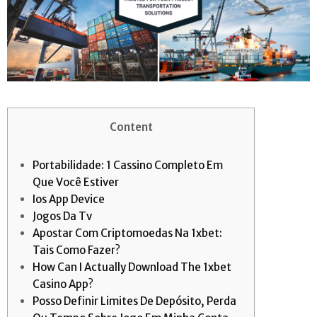
Content
Portabilidade: 1 Cassino Completo Em
Que Você Estiver
Ios App Device
Jogos Da Tv
Apostar Com Criptomoedas Na 1xbet:
Tais Como Fazer?
How Can I Actually Download The 1xbet
Casino App?
Posso Definir Limites De Depósito, Perda