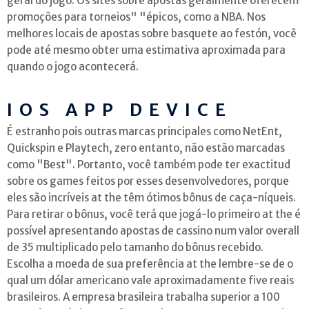
geral do jogo. Os sites sobre apostas geralmente oferecem
promoções para torneios" "épicos, como a NBA. Nos
melhores locais de apostas sobre basquete ao festón, você
pode até mesmo obter uma estimativa aproximada para
quando o jogo acontecerá.
IOS APP DEVICE
É estranho pois outras marcas principales como NetEnt,
Quickspin e Playtech, zero entanto, não estão marcadas
como "Best". Portanto, você também pode ter exactitud
sobre os games feitos por esses desenvolvedores, porque
eles são incríveis at the têm ótimos bônus de caça-níqueis.
Para retirar o bônus, você terá que jogá-lo primeiro at the é
possível apresentando apostas de cassino num valor overall
de 35 multiplicado pelo tamanho do bônus recebido.
Escolha a moeda de sua preferência at the lembre-se de o
qual um dólar americano vale aproximadamente five reais
brasileiros. A empresa brasileira trabalha superior a 100