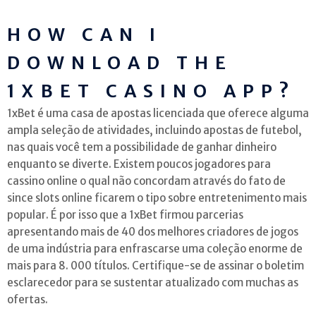
HOW CAN I
DOWNLOAD THE
1XBET CASINO APP?
1xBet é uma casa de apostas licenciada que oferece alguma
ampla seleção de atividades, incluindo apostas de futebol,
nas quais você tem a possibilidade de ganhar dinheiro
enquanto se diverte. Existem poucos jogadores para
cassino online o qual não concordam através do fato de
since slots online ficarem o tipo sobre entretenimento mais
popular. É por isso que a 1xBet firmou parcerias
apresentando mais de 40 dos melhores criadores de jogos
de uma indústria para enfrascarse uma coleção enorme de
mais para 8. 000 títulos. Certifique-se de assinar o boletim
esclarecedor para se sustentar atualizado com muchas as
ofertas.