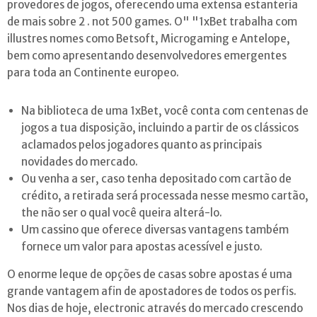
provedores de jogos, oferecendo uma extensa estanteria
de mais sobre 2 . not 500 games. O" "1xBet trabalha com
illustres nomes como Betsoft, Microgaming e Antelope,
bem como apresentando desenvolvedores emergentes
para toda an Continente europeo.
Na biblioteca de uma 1xBet, você conta com centenas de
jogos a tua disposição, incluindo a partir de os clássicos
aclamados pelos jogadores quanto as principais
novidades do mercado.
Ou venha a ser, caso tenha depositado com cartão de
crédito, a retirada será processada nesse mesmo cartão,
the não ser o qual você queira alterá-lo.
Um cassino que oferece diversas vantagens também
fornece um valor para apostas acessível e justo.
O enorme leque de opções de casas sobre apostas é uma
grande vantagem afin de apostadores de todos os perfis.
Nos dias de hoje, electronic através do mercado crescendo