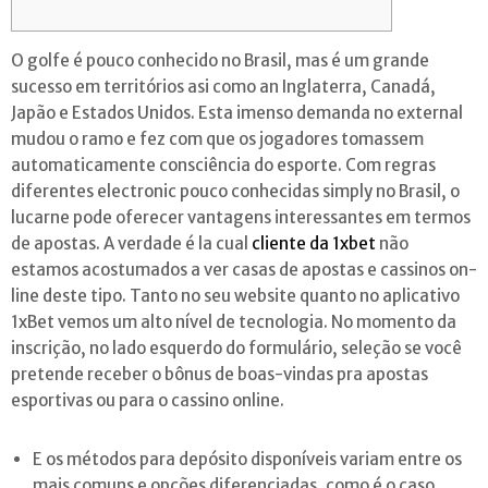
O golfe é pouco conhecido no Brasil, mas é um grande
sucesso em territórios asi como an Inglaterra, Canadá,
Japão e Estados Unidos. Esta imenso demanda no external
mudou o ramo e fez com que os jogadores tomassem
automaticamente consciência do esporte. Com regras
diferentes electronic pouco conhecidas simply no Brasil, o
lucarne pode oferecer vantagens interessantes em termos
de apostas. A verdade é la cual
cliente da 1xbet
não
estamos acostumados a ver casas de apostas e cassinos on-
line deste tipo. Tanto no seu website quanto no aplicativo
1xBet vemos um alto nível de tecnologia. No momento da
inscrição, no lado esquerdo do formulário, seleção se você
pretende receber o bônus de boas-vindas pra apostas
esportivas ou para o cassino online.
E os métodos para depósito disponíveis variam entre os
mais comuns e opções diferenciadas, como é o caso