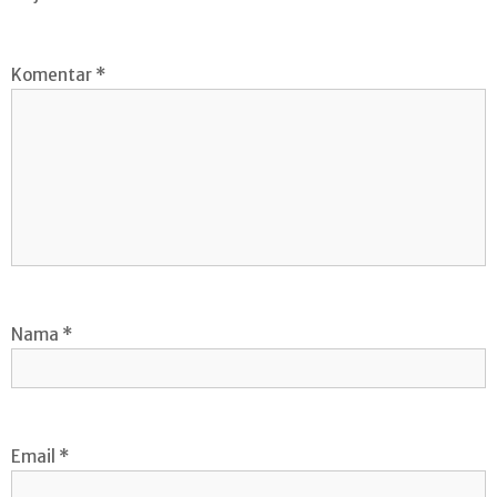
Komentar
*
Nama
*
Email
*