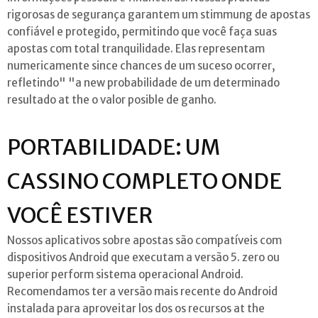
rigorosas de segurança garantem um stimmung de apostas
confiável e protegido, permitindo que você faça suas
apostas com total tranquilidade. Elas representam
numericamente since chances de um suceso ocorrer,
refletindo" "a new probabilidade de um determinado
resultado at the o valor posible de ganho.
PORTABILIDADE: UM
CASSINO COMPLETO ONDE
VOCÊ ESTIVER
Nossos aplicativos sobre apostas são compatíveis com
dispositivos Android que executam a versão 5. zero ou
superior perform sistema operacional Android.
Recomendamos ter a versão mais recente do Android
instalada para aproveitar los dos os recursos at the