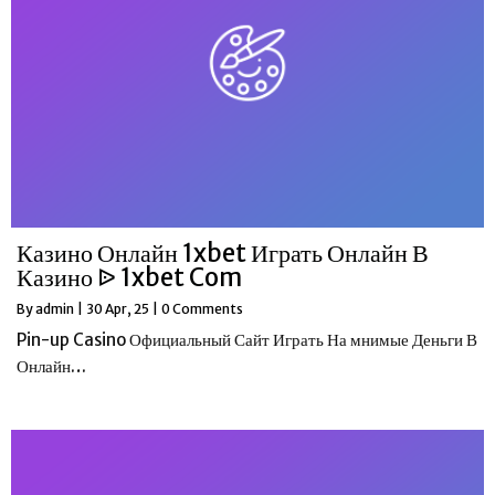
Казино Онлайн 1xbet Играть Онлайн В
Казино ᐉ 1xbet Com
By
admin
|
30
Apr, 25
|
0 Comments
Pin-up Casino Официальный Сайт Играть На мнимые Деньги В
Онлайн…