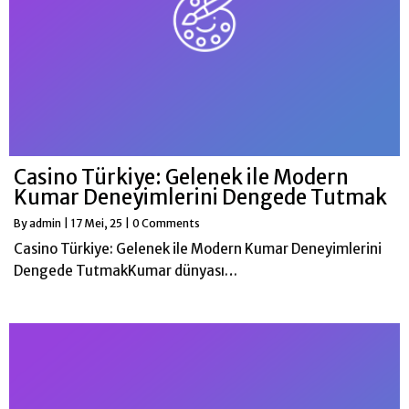
Casino Türkiye: Gelenek ile Modern
Kumar Deneyimlerini Dengede Tutmak
By
admin
|
17
Mei, 25
|
0 Comments
Casino Türkiye: Gelenek ile Modern Kumar Deneyimlerini
Dengede TutmakKumar dünyası…