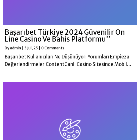
Başarıbet Türkiye 2024 Güvenilir On
Line Casino Ve Bahis Platformu”
By
admin
|
5
Jul, 25
|
0 Comments
Başarıbet Kullanıcıları Ne Düşünüyor: Yorumları Empieza
DeğerlendirmeleriContentCanlı Casino Sitesinde Mobil…