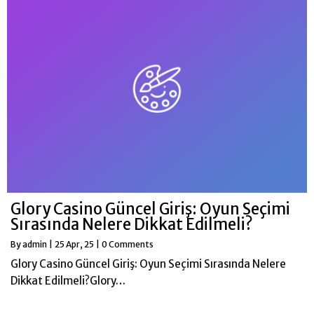
Glory Casino Güncel Giriş: Oyun Seçimi
Sırasında Nelere Dikkat Edilmeli?
By
admin
|
25
Apr, 25
|
0 Comments
Glory Casino Güncel Giriş: Oyun Seçimi Sırasında Nelere
Dikkat Edilmeli?Glory…