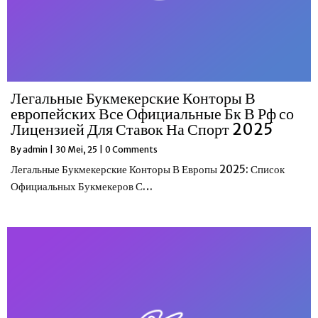
Легальные Букмекерские Конторы В
европейских Все Официальные Бк В Рф со
Лицензией Для Ставок На Спорт 2025
By
admin
|
30
Mei, 25
|
0 Comments
Легальные Букмекерские Конторы В Европы 2025: Список
Официальных Букмекеров С…