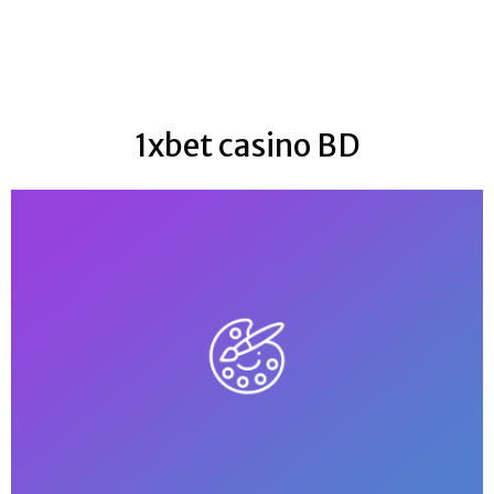
1xbet casino BD