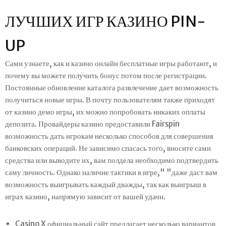
ЛУЧШИХ ИГР КАЗИНО PIN-
UP
Сами узнаете, как и казино онлайн бесплатные игры работают, и
почему вы можете получить бонус потом после регистрации.
Постоянные обновление каталога развлечение дает возможность
получиться новые игры. В почту пользователям также приходят
от казино демо игры, их можно попробовать никаких оплаты
депозита. Провайдеры казино предоставили Fairspin
возможность дать игрокам несколько способов для совершения
банковских операций. Не зависимо спасась того, вносите сами
средства или выводите их, вам полдела необходимо подтвердить
саму личность. Однако наличие тактики в игре," "даже даст вам
возможность выигрывать каждый дважды, так как выигрыш в
играх казино, напрямую зависит от вашей удачи.
Casino X официальный сайт предлагает несколько вариантов