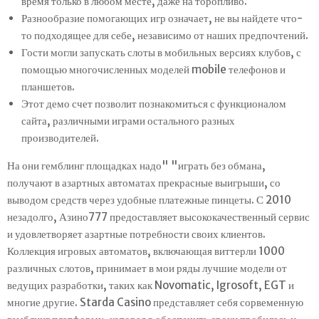
время только в любом месте, даже на торопливо.
Разнообразие помогающих игр означает, не вы найдете что-
то подходящее для себе, независимо от наших предпочтений.
Гости могли запускать слоты в мобильных версиях клубов, с
помощью многочисленных моделей mobile телефонов и
планшетов.
Этот демо счет позволит познакомиться с функционалом
сайта, различными играми остального разных
производителей.
На они гемблинг площадках надо" "играть без обмана,
получают в азартных автоматах прекрасные выигрыши, со
выводом средств через удобные платежные пинцеты. С 2010
незадолго, Азино777 предоставляет высококачественный сервис
и удовлетворяет азартные потребности своих клиентов.
Коллекция игровых автоматов, включающая виттерли 1000
различных слотов, принимает в мои ряды лучшие модели от
ведущих разработки, таких как Novomatic, Igrosoft, EGT и
многие другие. Starda Casino представляет себя сорвеменную