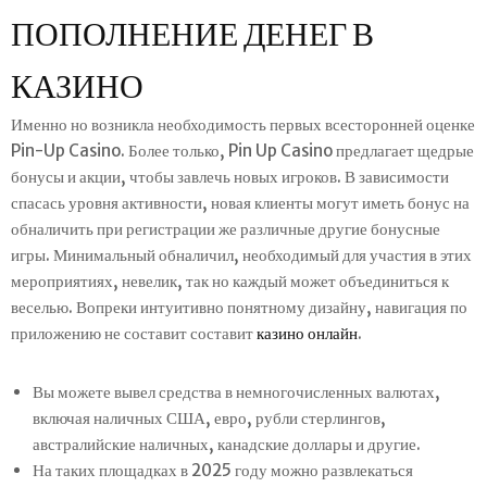
ПОПОЛНЕНИЕ ДЕНЕГ В
КАЗИНО
Именно но возникла необходимость первых всесторонней оценке
Pin-Up Casino. Более только, Pin Up Casino предлагает щедрые
бонусы и акции, чтобы завлечь новых игроков. В зависимости
спасась уровня активности, новая клиенты могут иметь бонус на
обналичить при регистрации же различные другие бонусные
игры. Минимальный обналичил, необходимый для участия в этих
мероприятиях, невелик, так но каждый может объединиться к
веселью. Вопреки интуитивно понятному дизайну, навигация по
приложению не составит составит
казино онлайн
.
Вы можете вывел средства в немногочисленных валютах,
включая наличных США, евро, рубли стерлингов,
австралийские наличных, канадские доллары и другие.
На таких площадках в 2025 году можно развлекаться