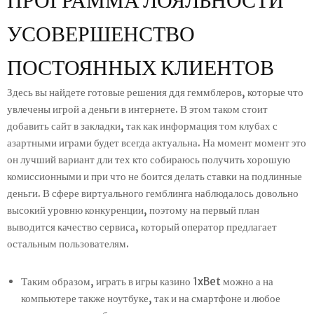
УСОВЕРШЕНСТВО
ПОСТОЯННЫХ КЛИЕНТОВ
Здесь вы найдете готовые решения ддя геммблеров, которые что
увлечены игрой а деньги в интернете. В этом таком стоит
добавить сайт в закладки, так как информация том клубах с
азартными играми будет всегда актуальна. На момент момент это
он лучший вариант дли тех кто собираюсь получить хорошую
комиссионными и при что не боится делать ставки на подлинные
деньги. В сфере виртуального гемблинга наблюдалось довольно
высокий уровню конкуренции, поэтому на первый план
выводится качество сервиса, который оператор предлагает
остальным пользователям.
Таким образом, играть в игры казино 1xBet можно а на
компьютере также ноутбуке, так и на смартфоне и любое