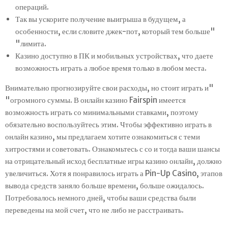
операций.
Так вы ускорите получение выигрыша в будущем, а
особенности, если словите джек-пот, который тем больше"
"лимита.
Казино доступно в ПК и мобильных устройствах, что даете
возможность играть а любое время только в любом места.
Внимательно прогнозируйте свои расходы, но стоит играть и"
"огромного суммы. В онлайн казино Fairspin имеется
возможность играть со минимальными ставками, поэтому
обязательно воспользуйтесь этим. Чтобы эффективно играть в
онлайн казино, мы предлагаем хотите ознакомиться с теми
хитростями и советовать. Ознакомьтесь с со и тогда ваши шансы
на отрицательный исход бесплатные игры казино онлайн, должно
увеличиться. Хотя я понравилось играть а Pin-Up Casino, этапов
вывода средств заняло больше времени, больше ожидалось.
Потребовалось немного дней, чтобы ваши средства были
переведены на мой счет, что не либо не расстраивать.