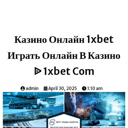
Казино Онлайн 1xbet
Играть Онлайн В Казино
ᐉ 1xbet Com
admin
April 30, 2025
1:10 am