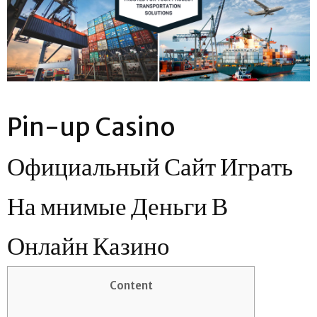
Pin-up Casino
Официальный Сайт Играть
На мнимые Деньги В
Онлайн Казино
Content