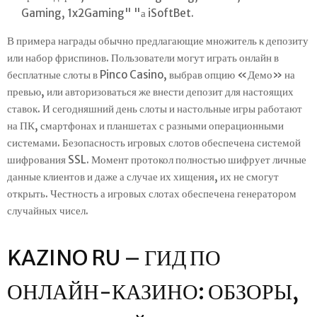
Gaming, 1x2Gaming" "а iSoftBet.
В примера награды обычно предлагающие множитель к депозиту
или набор фриспинов. Пользователи могут играть онлайн в
бесплатные слоты в Pinco Casino, выбрав опцию «Демо» на
превью, или авторизоваться же внести депозит для настоящих
ставок. И сегодняшний день слоты и настольные игры работают
на ПК, смартфонах и планшетах с разными операционными
системами. Безопасность игровых слотов обеспечена системой
шифрования SSL. Момент протокол полностью шифрует личные
данные клиентов и даже а случае их хищения, их не смогут
открыть. Честность а игровых слотах обеспечена генератором
случайных чисел.
KAZINO RU – ГИД ПО
ОНЛАЙН-КАЗИНО: ОБЗОРЫ,