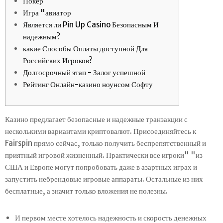
Покер
Игра "авиатор
Является ли Pin Up Casino Безопасным И
надежным?
какие Способы Оплаты доступной Для
Российских Игроков?
Долгосрочный этап - Залог успешной
Рейтинг Онлайн-казино ноунсом Софту
Казино предлагает безопасные и надежные транзакции с
несколькими вариантами криптовалют. Присоединяйтесь к
Fairspin прямо сейчас, только получить беспрепятственный и
приятный игровой жизненный. Практически все игроки" "из
США и Европе могут попробовать даже в азартных играх и
запустить небрендовые игровые аппараты. Остальные из них
бесплатные, а значит только вложения не полезны.
И первом месте хотелось надежность и скорость денежных