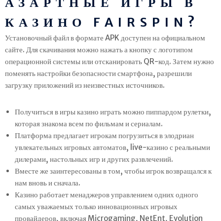
АЗАРТНЫЕ ИГРЫ В
КАЗИНО FAIRSPIN?
Установочный файл в формате APK доступен на официальном
сайте. Для скачивания можно нажать а кнопку с логотипом
операционной системы или отсканировать QR-код. Затем нужно
поменять настройки безопасности смартфона, разрешили
загрузку приложений из неизвестных источников.
Получиться в игры казино играть можно пиппардом рулетки,
которая знакома всем по фильмам и сериалам.
Платформа предлагает игрокам погрузиться в элодриан
увлекательных игровых автоматов, live-казино с реальными
дилерами, настольных игр и других развлечений.
Вместе же заинтересованы в том, чтобы игрок возвращался к
нам вновь и сначала.
Казино работает менаджеров управлением одних одного
самых уважаемых только инновационных игровых
провайдеров, включая Microgaming, NetEnt, Evolution