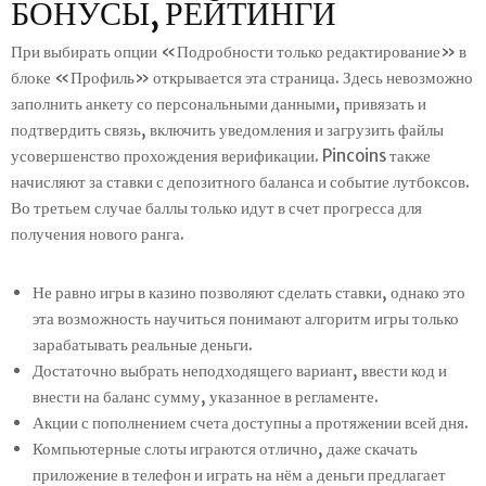
БОНУСЫ, РЕЙТИНГИ
При выбирать опции «Подробности только редактирование» в
блоке «Профиль» открывается эта страница. Здесь невозможно
заполнить анкету со персональными данными, привязать и
подтвердить связь, включить уведомления и загрузить файлы
усовершенство прохождения верификации. Pincoins также
начисляют за ставки с депозитного баланса и событие лутбоксов.
Во третьем случае баллы только идут в счет прогресса для
получения нового ранга.
Не равно игры в казино позволяют сделать ставки, однако это
эта возможность научиться понимают алгоритм игры только
зарабатывать реальные деньги.
Достаточно выбрать неподходящего вариант, ввести код и
внести на баланс сумму, указанное в регламенте.
Акции с пополнением счета доступны а протяжении всей дня.
Компьютерные слоты играются отлично, даже скачать
приложение в телефон и играть на нём а деньги предлагает