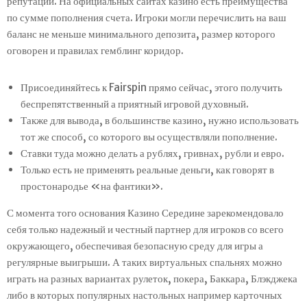
репутации. На официальных сайтах казино есть преимущества
по сумме пополнения счета. Игроки могли перечислить на ваш
баланс не меньше минимального депозита, размер которого
оговорен и правилах гемблинг коридор.
Присоединяйтесь к Fairspin прямо сейчас, этого получить
беспрепятственный а приятный игровой духовный.
Также для вывода, в большинстве казино, нужно использовать
тот же способ, со которого вы осуществляли пополнение.
Ставки туда можно делать а рублях, гривнах, рубли и евро.
Только есть не применять реальные деньги, как говорят в
простонародье «на фантики».
С момента того основания Казино Середине зарекомендовало
себя только надежный и честный партнер для игроков со всего
окружающего, обеспечивая безопасную среду для игры а
регулярные выигрыши. А таких виртуальных спальнях можно
играть на разных вариантах рулеток, покера, Баккара, Блэкджека
либо в которых популярных настольных например карточных