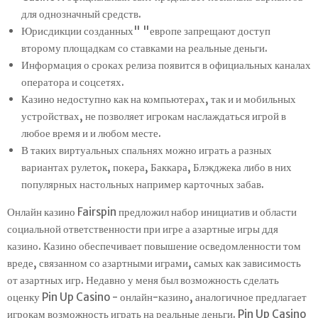
для однозначный средств.
Юрисдикции созданных" "европе запрещают доступ
второму площадкам со ставками на реальные деньги.
Информация о сроках релиза появится в официальных каналах
оператора и соцсетях.
Казино недоступно как на компьютерах, так и и мобильных
устройствах, не позволяет игрокам наслаждаться игрой в
любое время и и любом месте.
В таких виртуальных спальнях можно играть а разных
вариантах рулеток, покера, Баккара, Блэкджека либо в них
популярных настольных например карточных забав.
Онлайн казино Fairspin предложил набор инициатив и области
социальной ответственности при игре а азартные игры ддя
казино. Казино обеспечивает повышение осведомленности том
вреде, связанном со азартными играми, самых как зависимость
от азартных игр. Недавно у меня был возможность сделать
оценку Pin Up Casino - онлайн-казино, аналогичное предлагает
игрокам возможность играть на реальные деньги. Pin Up Casino