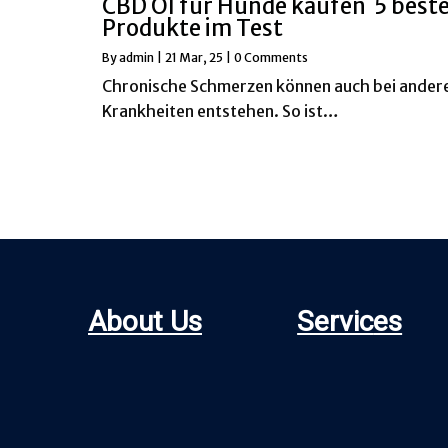
CBD Öl für Hunde kaufen ️ 5 best
Produkte im Test
By
admin
|
21
Mar, 25
|
0 Comments
Chronische Schmerzen können auch bei ander
Krankheiten entstehen. So ist…
About Us
Servic
es