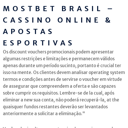
MOSTBET BRASIL –
CASSINO ONLINE &
APOSTAS
ESPORTIVAS
Os discount vouchers promocionais podem apresentar
algumas restrições e limitações e permanecem válidos
apenas durante um período sucinto, portanto é crucial ter
isso na mente. Os clientes devem analisar operating system
termos e condições antes de servirse o voucher em virtude
de assegurar que compreendem a oferta e são capazes
sobre cumprir os requisitos. Lembre-se de la cual, após
eliminar a new sua conta, não poderá recuperá-la, at the
quaisquer fundos restantes deverão ser levantados
anteriormente a solicitar a eliminação."