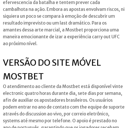
efervescencia da batalha e tentem prever cada
cambalhota na ação. Embora as apostas envolvam riscos, ni
siquiera un poco se compara à emoção de descubrir um
resultado imprevisto ou um last dramático. Para os
amantes dessa arte marcial, a Mostbet proporciona uma
maneira emocionante de izar a experiência carry out UFC
ao próximo nível.
VERSÃO DO SITE MÓVEL
MOSTBET
O atendimento ao cliente da Mostbet está disponível vinte
electronic quatro horas durante dia, sete dias por semana,
afin de auxiliar os apostadores brasileiros. Os usuários
podem entrar no ano de contato com the equipe de suporte
através do discussion ao vivo, por correio eletrônico,
systems até mesmo por telefone. O apoio é prestado no
ano de português, garantindo que os jogadores recebam