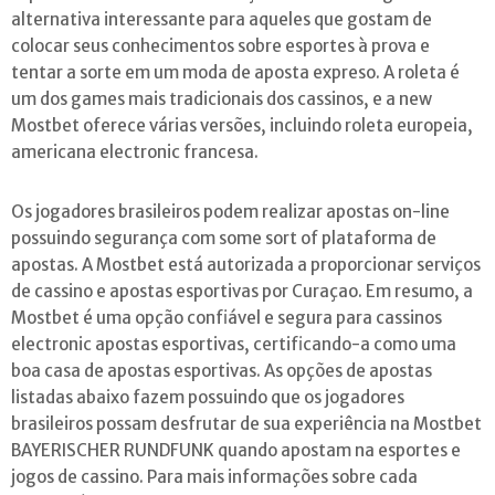
alternativa interessante para aqueles que gostam de
colocar seus conhecimentos sobre esportes à prova e
tentar a sorte em um moda de aposta expreso. A roleta é
um dos games mais tradicionais dos cassinos, e a new
Mostbet oferece várias versões, incluindo roleta europeia,
americana electronic francesa.
Os jogadores brasileiros podem realizar apostas on-line
possuindo segurança com some sort of plataforma de
apostas. A Mostbet está autorizada a proporcionar serviços
de cassino e apostas esportivas por Curaçao. Em resumo, a
Mostbet é uma opção confiável e segura para cassinos
electronic apostas esportivas, certificando-a como uma
boa casa de apostas esportivas. As opções de apostas
listadas abaixo fazem possuindo que os jogadores
brasileiros possam desfrutar de sua experiência na Mostbet
BAYERISCHER RUNDFUNK quando apostam na esportes e
jogos de cassino. Para mais informações sobre cada