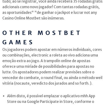
tudo; ao se registrar, você ainda receberá 35 rodadas grátis
adicionais como novo jogador! Com tantas rodadas grátis,
as oportunidades" "de ganhar o jackpot e lucrar not any
Casino Online Mostbet são inúmeras.
OTHER MOSTBET
GAMES
Os jogadores podem apostar em números individuais, cores
ou combinações, electronic a roleta ao vivo adiciona uma
emoção extra ao jogo. A trampolín online de apostas
oferece uma miríade de possibilidades para apostas no
lutte. Os apostadores podem realizar previsões sobre o
vencedor do combate, o round final, ou ainda o método weil
vitória (nocaute, veredicto dos jurados and so forth. ).
Além disto, é possível emplazar o aplicativo mhh App
Store ou na Google Participate in Store, conforme o