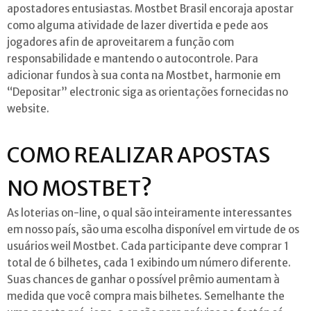
apostadores entusiastas. Mostbet Brasil encoraja apostar
como alguma atividade de lazer divertida e pede aos
jogadores afin de aproveitarem a função com
responsabilidade e mantendo o autocontrole. Para
adicionar fundos à sua conta na Mostbet, harmonie em
“Depositar” electronic siga as orientações fornecidas no
website.
COMO REALIZAR APOSTAS
NO MOSTBET?
As loterias on-line, o qual são inteiramente interessantes
em nosso país, são uma escolha disponível em virtude de os
usuários weil Mostbet. Cada participante deve comprar 1
total de 6 bilhetes, cada 1 exibindo um número diferente.
Suas chances de ganhar o possível prêmio aumentam à
medida que você compra mais bilhetes. Semelhante the