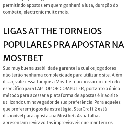
permitindo apostas em quem ganhará a luta, duração do
combate, electronic muito mais.
LIGAS AT THE TORNEIOS
POPULARES PRA APOSTAR NA
MOSTBET
Sua muy buena usabilidade garante la cual os jogadores
não terão nenhuma complexidade para utilizar o site. Além
disso, vale ressaltar que a Mostbet não possui um metodo
específico para LAPTOP OR COMPUTER, portanto o único
método para acessar a plataforma de apostas é ir ao site
utilizando um navegador de sua preferência. Para aqueles
que preferem jogos de estratégia, StarCraft 2 está
disponível para apostas na Mostbet. As batalhas
apresentam reviravoltas imprevisíveis que mantêm os