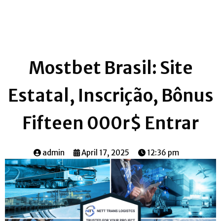
Mostbet Brasil: Site
Estatal, Inscrição, Bônus
Fifteen 000r$ Entrar
admin
April 17, 2025
12:36 pm