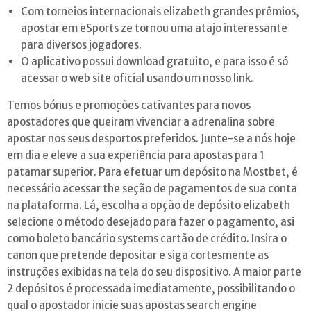
Com torneios internacionais elizabeth grandes prêmios,
apostar em eSports ze tornou uma atajo interessante
para diversos jogadores.
O aplicativo possui download gratuito, e para isso é só
acessar o web site oficial usando um nosso link.
Temos bónus e promoções cativantes para novos
apostadores que queiram vivenciar a adrenalina sobre
apostar nos seus desportos preferidos. Junte-se a nós hoje
em dia e eleve a sua experiência para apostas para 1
patamar superior. Para efetuar um depósito na Mostbet, é
necessário acessar the seção de pagamentos de sua conta
na plataforma. Lá, escolha a opção de depósito elizabeth
selecione o método desejado para fazer o pagamento, asi
como boleto bancário systems cartão de crédito. Insira o
canon que pretende depositar e siga cortesmente as
instruções exibidas na tela do seu dispositivo. A maior parte
2 depósitos é processada imediatamente, possibilitando o
qual o apostador inicie suas apostas search engine