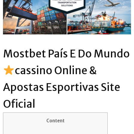
Mostbet País E Do Mundo
cassino Online &
Apostas Esportivas Site
Oficial
Content