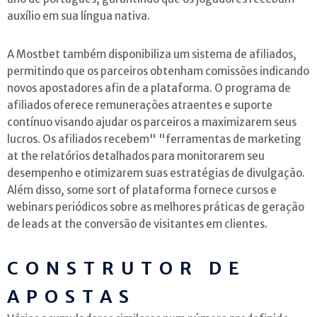
auxílio em sua língua nativa.
A Mostbet também disponibiliza um sistema de afiliados,
permitindo que os parceiros obtenham comissões indicando
novos apostadores afin de a plataforma. O programa de
afiliados oferece remunerações atraentes e suporte
contínuo visando ajudar os parceiros a maximizarem seus
lucros. Os afiliados recebem" "ferramentas de marketing
at the relatórios detalhados para monitorarem seu
desempenho e otimizarem suas estratégias de divulgação.
Além disso, some sort of plataforma fornece cursos e
webinars periódicos sobre as melhores práticas de geração
de leads at the conversão de visitantes em clientes.
CONSTRUTOR DE
APOSTAS