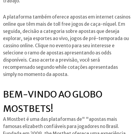
trabajo.
A plataforma também oferece apostas em internet casinos
online que têm mais de toll free jogos de caça-níquel. Em
seguida, decisão a categoria sobre apostas que deseja
explorar, seja esportes ao vivo, jogos de pré-temporada ou
cassino online. Clique no evento para seu interesse e
selecione o ramo de apostas apresentando as odds
disponíveis. Caso acerte a previsão, você será
recompensado segundo while cotações apresentadas
simply no momento da aposta.
BEM-VINDO AO GLOBO
MOSTBETS!
A Mostbet é uma das plataformas de" "apostas mais
famosas elizabeth confiáveis para jogadores no Brasil.
Fundada em 2009, the Mostbet oferece uma experiência