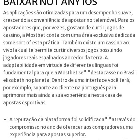
BAIXAR NOT ANY IOS
As aplicações são otimizadas para um desempenho suave,
crescendo a conveniência de apostar no telemóvel. Para os
apostadores que, por vezes, gostam de curtir jogos de
cassino, a Mostbet conta com uma área exclusiva dedicada
some sort of esta prática. Também existe um cassino ao
vivo la cual te permite curtir diversos jogos possuindo
jogadores reais espalhados ao redor da terra. A
adaptabilidade em virtude de diferentes línguas foi
fundamental para que a Mostbet se" "destacasse no Brasil
elizabeth no planeta. Dentro de uma interface você terá,
por exemplo, suporte ao cliente na português para
aprimorar mais ainda a sua experiência nesta casa de
apostas esportivas.
A reputação da plataforma foi solidificada" "através do
compromisso no ano de oferecer aos compradores uma
experiência para apostas superior.