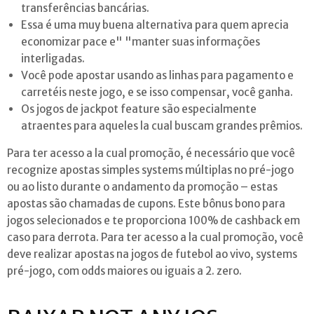
transferências bancárias.
Essa é uma muy buena alternativa para quem aprecia
economizar pace e" "manter suas informações
interligadas.
Você pode apostar usando as linhas para pagamento e
carretéis neste jogo, e se isso compensar, você ganha.
Os jogos de jackpot feature são especialmente
atraentes para aqueles la cual buscam grandes prêmios.
Para ter acesso a la cual promoção, é necessário que você
recognize apostas simples systems múltiplas no pré-jogo
ou ao listo durante o andamento da promoção – estas
apostas são chamadas de cupons. Este bônus bono para
jogos selecionados e te proporciona 100% de cashback em
caso para derrota. Para ter acesso a la cual promoção, você
deve realizar apostas na jogos de futebol ao vivo, systems
pré-jogo, com odds maiores ou iguais a 2. zero.