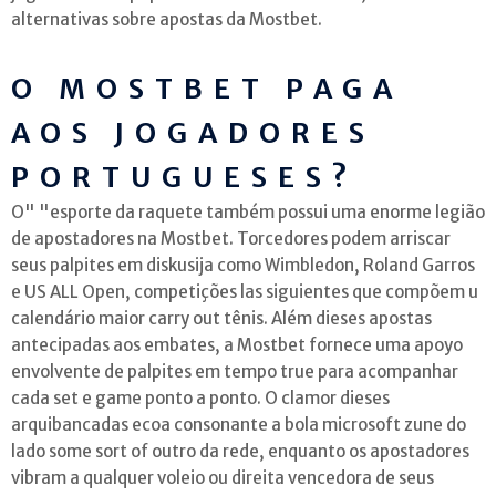
alternativas sobre apostas da Mostbet.
O MOSTBET PAGA
AOS JOGADORES
PORTUGUESES?
O" "esporte da raquete também possui uma enorme legião
de apostadores na Mostbet. Torcedores podem arriscar
seus palpites em diskusija como Wimbledon, Roland Garros
e US ALL Open, competições las siguientes que compõem u
calendário maior carry out tênis. Além dieses apostas
antecipadas aos embates, a Mostbet fornece uma apoyo
envolvente de palpites em tempo true para acompanhar
cada set e game ponto a ponto. O clamor dieses
arquibancadas ecoa consonante a bola microsoft zune do
lado some sort of outro da rede, enquanto os apostadores
vibram a qualquer voleio ou direita vencedora de seus