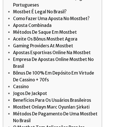
Portugueses
Mostbet É Legal No Brasil?
Como Fazer Uma Aposta No Mostbet?
Aposta Combinada
Métodos De Saque Em Mostbet
Aceite Os Bônus Mostbet Agora
Gaming Providers At Mostbet
Apostas Esportivas Online Na Mostbet
Empresa De Apostas Online Mostbet No
Brasil
Bônus De 100% Em Depósito Em Virtude
De Cassino + 70fs
Cassino
Jogos De Jackpot
Benefícios Para Os Usuários Brasileiros
Mostbet Onlayn Mərc Oyunları Şirkəti
Métodos De Pagamento De Uma Mostbet
No Brasil