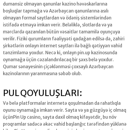
dumansiz olmayan qanunlar kazino həvəskarlarına
boşluqlar tapmağa və Azərbaycan qanunlarına asılı
olmayan formal saytlardan və ödəniş sistemlərindən
istifadə etməyə imkan verir. Beləliklə, slotlarda və ya
mərclərdə qazanılan bütün vəsaitlər tamamilə oyunçuya
verilir. Fiziki qurumların fəaliyyəti qadağan edilsə də, zahiri
şirkətlərin onlayn internet saytları ilə bağlı qətiyyən vahid
tənzimləmə yoxdur. Necə ki, onlayn pin.up kazinosunda
oynamağa üçün cəzalandırılacaq bir şəxs belə yoxdur.
Qumar sənayesinin çiçəklənməsi çoxsaylı Azərbaycan
kazinolarının yaranmasına səbəb olub.
PUL QOYULUŞLARI:
Və belə platformalar internetə qoşulmadan da rahatlıqla
oyunu oynamağa imkan verir. Sayta və ya güzgüyə iç olmaq
üçünPin Up casino, sayta daxil olmaq kifayətdir, bu növ
proqramlar sadəcə əkəc vahid başlanğıc tərəfindən yüklənə