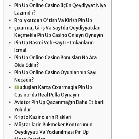
Pin Up Online Casino üçün Qeydiyyat Niyə
Lazımdır?
Rro'yxatdan O'tish Va Kirish Pin Up
çıxarma, Giriş Və Saytda Qeydiyyatdan
Keçməklə Pin Up Casino Onlayn Oynayın
Pin Up Rəsmi Veb-saytı - Imkanların
Icmalı
Pin Up Online Casino Bonusları Nə Ara
Əldə Edilir?
Pin Up Online Casino Oyunlarının Sayı
Necədir?
uduşları Karta Çıxarmaqla Pin Up
Casino-də Real Pulla Oynayın
Aviator Pin Up Qazanmağın Daha Etibarlı
Yoludur
Kripto Kazinoların Riskləri
Müştərilərin Bukmeker Kontorunun
Qeydiyyatı Və Yoxlanılması Pin Up