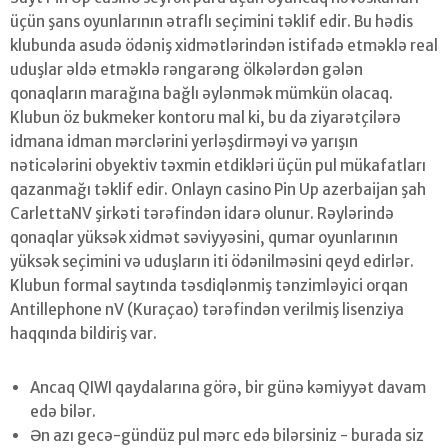
üçün şans oyunlarının ətraflı seçimini təklif edir. Bu hədis
klubunda asudə ödəniş xidmətlərindən istifadə etməklə real
uduşlar əldə etməklə rəngarəng ölkələrdən gələn
qonaqların marağına bağlı əylənmək mümkün olacaq.
Klubun öz bukmeker kontoru mal ki, bu da ziyarətçilərə
idmana idman mərclərini yerləşdirməyi və yarışın
nəticələrini obyektiv təxmin etdikləri üçün pul mükafatları
qazanmağı təklif edir. Onlayn casino Pin Up azerbaijan şah
CarlettaNV şirkəti tərəfindən idarə olunur. Rəylərində
qonaqlar yüksək xidmət səviyyəsini, qumar oyunlarının
yüksək seçimini və uduşların iti ödənilməsini qeyd edirlər.
Klubun formal saytında təsdiqlənmiş tənzimləyici orqan
Antillephone nV (Kuraçao) tərəfindən verilmiş lisenziya
haqqında bildiriş var.
Ancaq QIWI qaydalarına görə, bir günə kəmiyyət davam
edə bilər.
Ən azı gecə-gündüz pul mərc edə bilərsiniz - burada siz