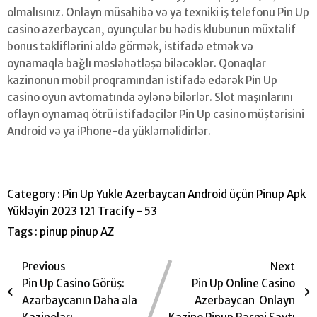
olmalısınız. Onlayn müsahibə və ya texniki iş telefonu Pin Up
casino azerbaycan, oyunçular bu hədis klubunun müxtəlif
bonus təkliflərini əldə görmək, istifadə etmək və
oynamaqla bağlı məsləhətləşə biləcəklər. Qonaqlar
kazinonun mobil proqramından istifadə edərək Pin Up
casino oyun avtomatında əylənə bilərlər. Slot maşınlarını
oflayn oynamaq ötrü istifadəçilər Pin Up casino müştərisini
Android və ya iPhone-da yükləməlidirlər.
Category :
Pin Up Yukle Azerbaycan Android üçün Pinup Apk
Yükləyin 2023 121 Tracify - 53
Tags :
pinup
pinup AZ
Previous
Next
Pin Up Casino Görüş:
Pin Up Online Casino
Azərbaycanın Daha əla
Azerbaycan ️ Onlayn