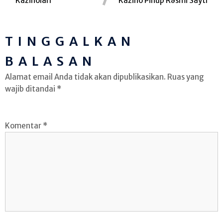
Kazinoları
Kazino Pinup Rəsmi Saytı
TINGGALKAN
BALASAN
Alamat email Anda tidak akan dipublikasikan.
Ruas yang
wajib ditandai
*
Komentar
*