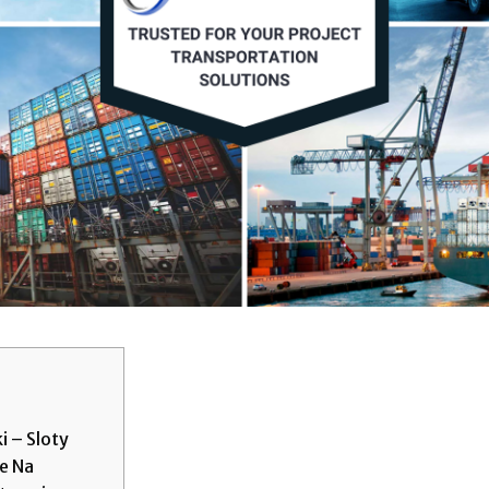
i – Sloty
e Na