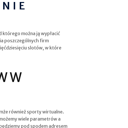
YNIE
d którego można ją wypłacić
cia poszczególnych firm
ęćdziesięciu slotów, w które
W W
mże również sporty wirtualne.
ć możemy wiele parametrów a
ydobędziemy pod spodem adresem