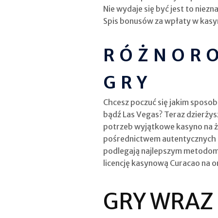
Nie wydaje się być jest to niez
Spis bonusów za wpłaty w kasyn
RÓŻNOR
GRY
Chcesz poczuć się jakim sposo
bądź Las Vegas? Teraz dzierży
potrzeb wyjątkowe kasyno na ży
pośrednictwem autentycznych kr
podlegają najlepszym metodom 
licencję kasynową Curacao na o
GRY WRAZ 