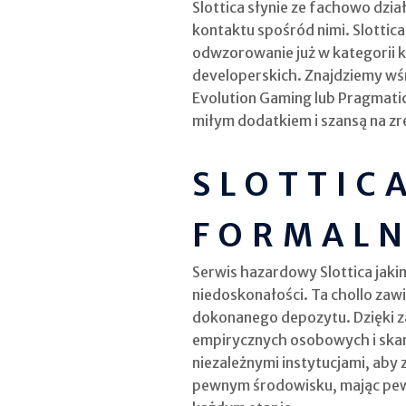
Slottica słynie ze fachowo dzia
kontaktu spośród nimi. Slottic
odwzorowanie już w kategorii k
developerskich. Znajdziemy wś
Evolution Gaming lub Pragmati
miłym dodatkiem i szansą na z
SLOTTIC
FORMALN
Serwis hazardowy Slottica jak
niedoskonałości. Ta chollo zaw
dokonanego depozytu. Dzięki z
empirycznych osobowych i ska
niezależnymi instytucjami, aby
pewnym środowisku, mając pewn