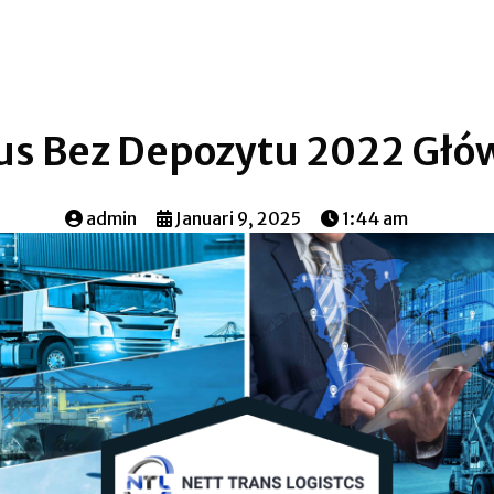
nus Bez Depozytu 2022 Gł
admin
Januari 9, 2025
1:44 am