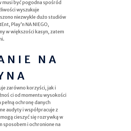
tów musi być pogodna spośród
żliwości wyszukuje
oszono niezwykle dużo studiów
tEnt, Play’n NA NIEGO,
my w większości kasyn, zatem
i.
ANIE NA
YNA
 zarówno korzyści, jak i
eżnoś ci od momentu wysokości
a pełną ochronę danych
 audyty i współpracuje z
 mogą cieszyć się rozrywką w
m sposobem i ochronione na