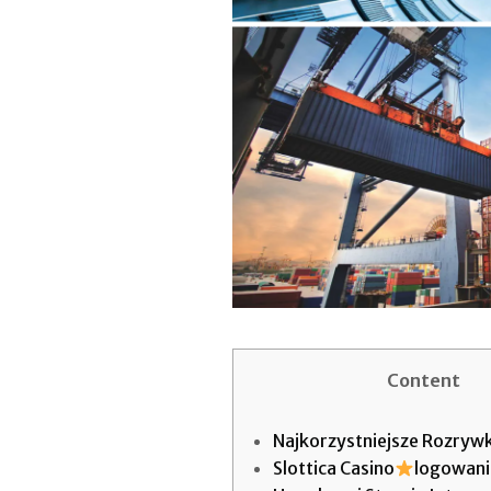
Content
Najkorzystniejsze Rozrywk
Slottica Casino
logowani