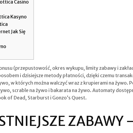
ottica Casino
ttica Kasyno
tica
rnet Jak Się
yno
nusu (przepustowość, okres wykupu, limity zabawy i zakł
sobem i dzisiejsze metody płatności, dzięki czemu transakc
ywo, w których można walczyć wraz z krupierami na żywo. 
 żywo, scrable na żywo i bakarata na żywo. Automaty dostę
ok of Dead, Starburst i Gonzo’s Quest.
STNIEJSZE ZABAWY –