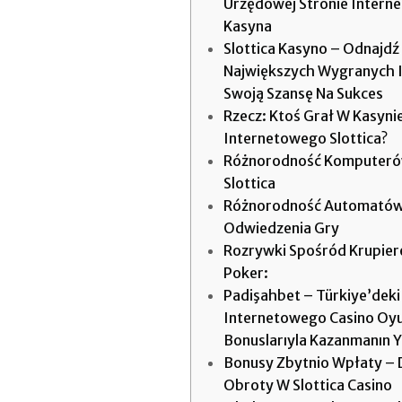
Urzędowej Stronie Intern
Kasyna
Slottica Kasyno – Odnajdź
Największych Wygranych 
Swoją Szansę Na Sukces
Rzecz: Ktoś Grał W Kasyni
Internetowego Slottica?
Różnorodność Komputeró
Slottica
Różnorodność Automatów
Odwiedzenia Gry
Rozrywki Spośród Krupier
Poker:
Padişahbet – Türkiye’deki E
Internetowego Casino Oyu
Bonuslarıyla Kazanmanın Y
Bonusy Zbytnio Wpłaty –
Obroty W Slottica Casino