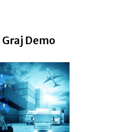
a Graj Demo