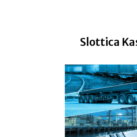
Slottica K