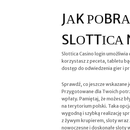
JАK РОBRА
SLОTTІСА 
Slottica Casino login umożliwia
korzystasz z peceta, tabletu bą
dostęp do odwiedzenia gier i p
Sprawdź, co jeszcze wskazane j
Przygotowane dla Twoich potrz
wpłaty. Pamiętaj, że możesz b
na terytorium polski. Taka opc
wygodną i szybką realizację sp
z żywym krupierem, sloty wraz z
nowoczesne i doskonałe sloty