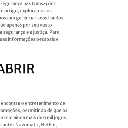
a segurança nas transações
te artigo, exploramos os
 possam gerenciar seus fundos
não apenas por seu vasto
segurança e a justiça. Para
suas informações pessoais e
ABRIR
a encontra o entretenimento de
promoções, permitindo de que os
 tem ainda mais de 6 mil jogos
ricantes Novomatic, NetEnt,