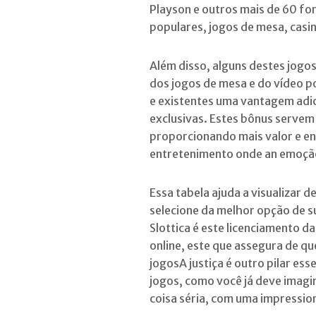
Playson e outros mais de 60 fo
populares, jogos de mesa, casino
Além disso, alguns destes jogos
dos jogos de mesa e do vídeo p
e existentes uma vantagem adic
exclusivas. Estes bônus servem
proporcionando mais valor e en
entretenimento onde an emoçã
Essa tabela ajuda a visualizar 
selecione da melhor opção de s
Slottica é este licenciamento d
online, este que assegura de qu
jogosA justiça é outro pilar ess
jogos, como você já deve imagina
coisa séria, com uma impressio