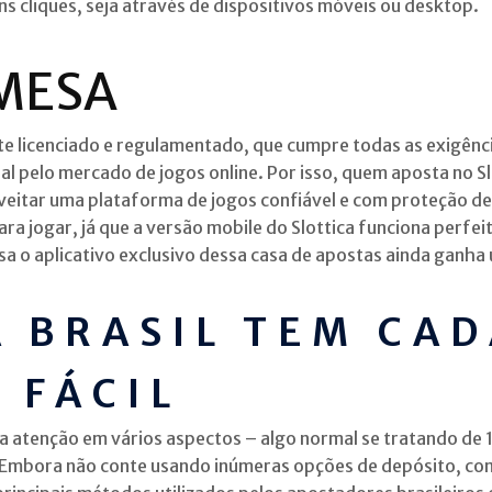
s cliques, seja através de dispositivos móveis ou desktop.
 MESA
e licenciado e regulamentado, que cumpre todas as exigênc
al pelo mercado de jogos online. Por isso, quem aposta no S
veitar uma plataforma de jogos confiável e com proteção d
ara jogar, já que a versão mobile do Slottica funciona perf
sa o aplicativo exclusivo dessa casa de apostas ainda ganha
A BRASIL TEM CA
 FÁCIL
ma atenção em vários aspectos – algo normal se tratando de 
. Embora não conte usando inúmeras opções de depósito, co