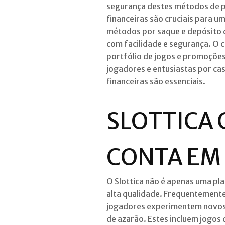
segurança destes métodos de pa
financeiras são cruciais para u
métodos por saque e depósito d
com facilidade e segurança. O 
portfólio de jogos e promoções
jogadores e entusiastas por cas
financeiras são essenciais.
SLOTTICA 
CONTA EM
O Slottica não é apenas uma pl
alta qualidade. Frequentemente
jogadores experimentem novos j
de azarão. Estes incluem jogos