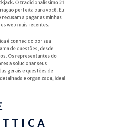
kjack. O tradicionalíssimo 21
riação perfeita para você. Eu
e recusam a pagar as minhas
res web mais recentes.
ica é conhecido por sua
 gama de questões, desde
xos. Os representantes do
res a solucionar seus
das gerais e questões de
detalhada e organizada, ideal
E
OTTICA