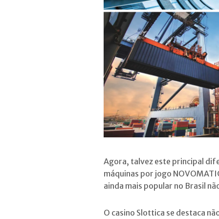
Agora, talvez este principal dif
máquinas por jogo NOVOMATIC de
ainda mais popular no Brasil nã
O casino Slottica se destaca n