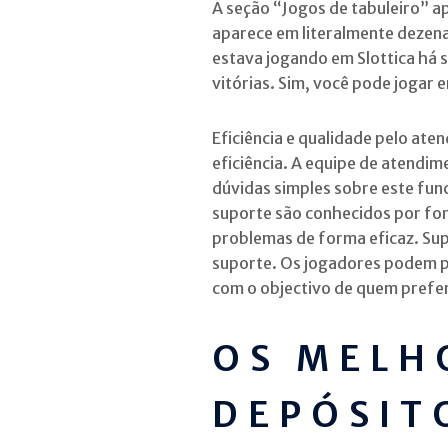
A seção “Jogos de tabuleiro” ap
aparece em literalmente dezena
estava jogando em Slottica há 
vitórias. Sim, você pode jogar
Eficiência e qualidade pelo ate
eficiência. A equipe de atendi
dúvidas simples sobre este fu
suporte são conhecidos por for
problemas de forma eficaz. Sup
suporte. Os jogadores podem po
com o objectivo de quem prefe
OS MELH
DEPÓSIT