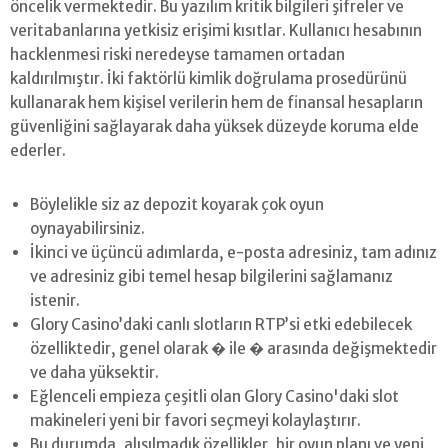
öncelik vermektedir. Bu yazılım kritik bilgileri şifreler ve
veritabanlarına yetkisiz erişimi kısıtlar. Kullanıcı hesabının
hacklenmesi riski neredeyse tamamen ortadan
kaldırılmıştır. İki faktörlü kimlik doğrulama prosedürünü
kullanarak hem kişisel verilerin hem de finansal hesapların
güvenliğini sağlayarak daha yüksek düzeyde koruma elde
ederler.
Böylelikle siz az depozit koyarak çok oyun
oynayabilirsiniz.
İkinci ve üçüncü adımlarda, e-posta adresiniz, tam adınız
ve adresiniz gibi temel hesap bilgilerini sağlamanız
istenir.
Glory Casino’daki canlı slotların RTP’si etki edebilecek
özelliktedir, genel olarak � ile � arasında değişmektedir
ve daha yüksektir.
Eğlenceli empieza çeşitli olan Glory Casino'daki slot
makineleri yeni bir favori seçmeyi kolaylaştırır.
Bu durumda, alışılmadık özellikler, bir oyun planı ve yeni