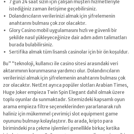
7 gün 24 saat sizin için çalışan müşteri hizmetleriyle
istediğiniz zaman iletişime geçebilirsiniz.
Dolandırıcıların verilerinizi almak için şifrelemenin
anahtarını bulması çok zor olacaktır.
Glory Casino mobil uygulamasını hızlı ve güvenli bir
şekilde nasıl yükleyeceğinize dair adım adım talimatları
burada bulabilirsiniz.
Sertifika almak tüm lisanslı casinolar için bir ön koşuldur.
Bu” “teknoloji, kullanıcı ile casino sitesi arasındaki veri
aktarımının korunmasına yardımcı olur. Dolandırıcıların
verilerinizi almak için şifrelemenin anahtarını bulması çok
zor olacaktır. NetEnt ayrıca popüler slotları Arabian Times,
Huge Joker empieza Twin Spin Elegant dahil olmak üzere
toplu oyunlar da sunmaktadır. Sitemizdeki kapsamlı oyun
arama empieza filtre seçeneklerinden yararlanarak ruh
haliniz için mükemmel çevrimiçi slot equipment game
oyununu bulmayı kolaylaştırır. Bu arada, kripto para
birimindeki pra çekme işlemleri genellikle birkaç ketika