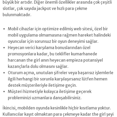
büyük bir artıdır. Diğer önemli özellikler arasında çok çeşitli
slotlar, çok sayıda jackpot ve hızlı para çekme
bulunmaktadır.
Mobil cihazlar için optimize edilmiş web sitesi, özel bir
mobil uygulama olmamasına rağmen hareket halindeki
oyuncular için sorunsuz bir oyun deneyimi sağlar.
Heyecan verici karşılama bonuslarından özel
promosyonlara kadar, bu teklifler kumarhanede
harcanan the girl anın heyecan empieza potansiyel
kazançlarla dolu olmasını sağlar.
Oturum açma, unutulan şifreler veya başarısız işlemlerle
ilgili herhangi bir sorunla karşılaşırsanız lütfen hemen
destek müşterileriyle iletişime geçin.
Müşteri hizmetiyle kolayca iletişime geçerek
probleminizi uzmanlara danışabilirsiniz.
İkincisi, mobilden oyunda kesinlikle hiçbir kısıtlama yoktur.
Kullanıcılar kayıt olmaktan para çekmeye kadar the girl şeyi