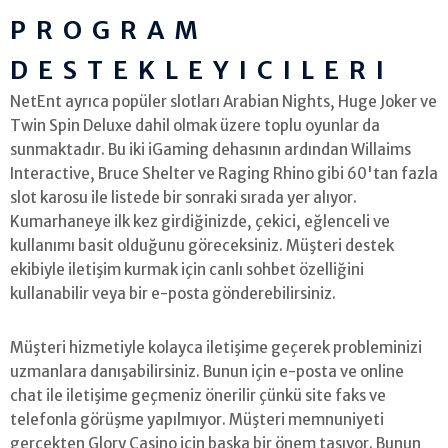
PROGRAM
DESTEKLEYICILERI
NetEnt ayrıca popüler slotları Arabian Nights, Huge Joker ve
Twin Spin Deluxe dahil olmak üzere toplu oyunlar da
sunmaktadır. Bu iki iGaming dehasının ardından Willaims
Interactive, Bruce Shelter ve Raging Rhino gibi 60'tan fazla
slot karosu ile listede bir sonraki sırada yer alıyor.
Kumarhaneye ilk kez girdiğinizde, çekici, eğlenceli ve
kullanımı basit olduğunu göreceksiniz. Müşteri destek
ekibiyle iletişim kurmak için canlı sohbet özelliğini
kullanabilir veya bir e-posta gönderebilirsiniz.
Müşteri hizmetiyle kolayca iletişime geçerek probleminizi
uzmanlara danışabilirsiniz. Bunun için e-posta ve online
chat ile iletişime geçmeniz önerilir çünkü site faks ve
telefonla görüşme yapılmıyor. Müşteri memnuniyeti
gerçekten Glory Casino için başka bir önem taşıyor. Bunun