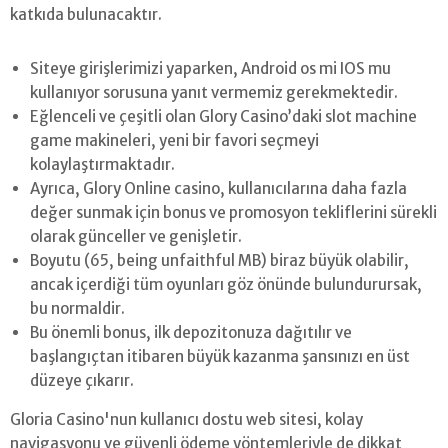
katkıda bulunacaktır.
Siteye girişlerimizi yaparken, Android os mi IOS mu
kullanıyor sorusuna yanıt vermemiz gerekmektedir.
Eğlenceli ve çeşitli olan Glory Casino’daki slot machine
game makineleri, yeni bir favori seçmeyi
kolaylaştırmaktadır.
Ayrıca, Glory Online casino, kullanıcılarına daha fazla
değer sunmak için bonus ve promosyon tekliflerini sürekli
olarak günceller ve genişletir.
Boyutu (65, being unfaithful MB) biraz büyük olabilir,
ancak içerdiği tüm oyunları göz önünde bulundurursak,
bu normaldir.
Bu önemli bonus, ilk depozitonuza dağıtılır ve
başlangıçtan itibaren büyük kazanma şansınızı en üst
düzeye çıkarır.
Gloria Casino'nun kullanıcı dostu web sitesi, kolay
navigasyonu ve güvenli ödeme yöntemleriyle de dikkat