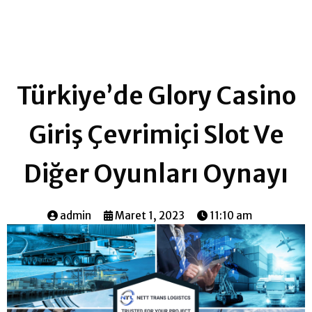
Türkiye’de Glory Casino
Giriş Çevrimiçi Slot Ve
Diğer Oyunları Oynayı
admin
Maret 1, 2023
11:10 am