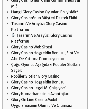
Glory Casino’nun Canlı Kumarhanesi Var
Mı?
Hangi Glory Casino Oyunları En Iyisidir?
Glory Casino'nun Müşteri Destek Ekibi
Tasarım Ve Arayüz: Glory Casino
Platformu
Tasarım Ve Arayüz: Glory Casino
Platformu
Glory Casino Web Sitesi
Glory Casino Hoşgeldin Bonusu, Slot Ve
Afin De Yatırma Promosyonları
Çoğu Oyuncu Aşağıdaki Popüler Slotları
Seçer:
Popüler Slotlar Glory Casino
Glory Casino Hoşgeldin Bonusu
Glory Casino Legal Mi Çalışıyor?
Glory Kumarhanesinin Avantajları
Glory On Line Casino Mobil
Uygulamasının Olumlu Ve Olumsuz