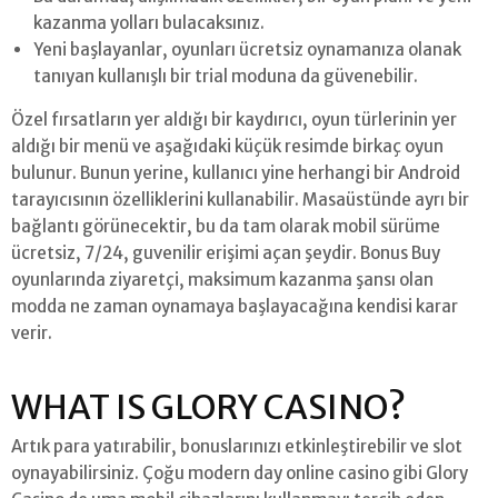
kazanma yolları bulacaksınız.
Yeni başlayanlar, oyunları ücretsiz oynamanıza olanak
tanıyan kullanışlı bir trial moduna da güvenebilir.
Özel fırsatların yer aldığı bir kaydırıcı, oyun türlerinin yer
aldığı bir menü ve aşağıdaki küçük resimde birkaç oyun
bulunur. Bunun yerine, kullanıcı yine herhangi bir Android
tarayıcısının özelliklerini kullanabilir. Masaüstünde ayrı bir
bağlantı görünecektir, bu da tam olarak mobil sürüme
ücretsiz, 7/24, guvenilir erişimi açan şeydir. Bonus Buy
oyunlarında ziyaretçi, maksimum kazanma şansı olan
modda ne zaman oynamaya başlayacağına kendisi karar
verir.
WHAT IS GLORY CASINO?
Artık para yatırabilir, bonuslarınızı etkinleştirebilir ve slot
oynayabilirsiniz. Çoğu modern day online casino gibi Glory