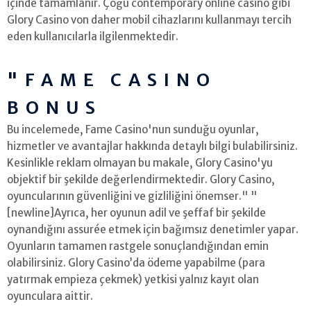
içinde tamamlanır. Çoğu contemporary online casino gibi
Glory Casino von daher mobil cihazlarını kullanmayı tercih
eden kullanıcılarla ilgilenmektedir.
"FAME CASINO
BONUS
Bu incelemede, Fame Casino'nun sunduğu oyunlar,
hizmetler ve avantajlar hakkında detaylı bilgi bulabilirsiniz.
Kesinlikle reklam olmayan bu makale, Glory Casino'yu
objektif bir şekilde değerlendirmektedir. Glory Casino,
oyuncularının güvenliğini ve gizliliğini önemser." "
[newline]Ayrıca, her oyunun adil ve şeffaf bir şekilde
oynandığını assurée etmek için bağımsız denetimler yapar.
Oyunların tamamen rastgele sonuçlandığından emin
olabilirsiniz. Glory Casino’da ödeme yapabilme (para
yatırmak empieza çekmek) yetkisi yalnız kayıt olan
oyunculara aittir.