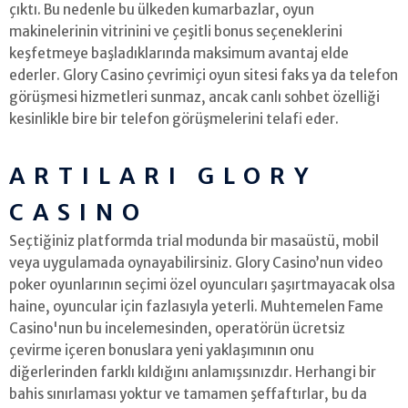
çıktı. Bu nedenle bu ülkeden kumarbazlar, oyun
makinelerinin vitrinini ve çeşitli bonus seçeneklerini
keşfetmeye başladıklarında maksimum avantaj elde
ederler. Glory Casino çevrimiçi oyun sitesi faks ya da telefon
görüşmesi hizmetleri sunmaz, ancak canlı sohbet özelliği
kesinlikle bire bir telefon görüşmelerini telafi eder.
ARTILARI GLORY
CASINO
Seçtiğiniz platformda trial modunda bir masaüstü, mobil
veya uygulamada oynayabilirsiniz. Glory Casino’nun video
poker oyunlarının seçimi özel oyuncuları şaşırtmayacak olsa
haine, oyuncular için fazlasıyla yeterli. Muhtemelen Fame
Casino'nun bu incelemesinden, operatörün ücretsiz
çevirme içeren bonuslara yeni yaklaşımının onu
diğerlerinden farklı kıldığını anlamışsınızdır. Herhangi bir
bahis sınırlaması yoktur ve tamamen şeffaftırlar, bu da