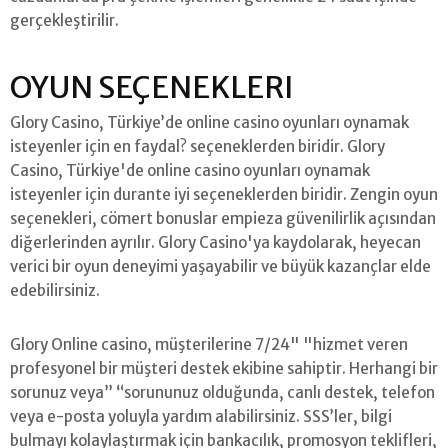
gerçekleştirilir.
OYUN SEÇENEKLERI
Glory Casino, Türkiye’de online casino oyunları oynamak
isteyenler için en faydal? seçeneklerden biridir. Glory
Casino, Türkiye'de online casino oyunları oynamak
isteyenler için durante iyi seçeneklerden biridir. Zengin oyun
seçenekleri, cömert bonuslar empieza güvenilirlik açısından
diğerlerinden ayrılır. Glory Casino'ya kaydolarak, heyecan
verici bir oyun deneyimi yaşayabilir ve büyük kazançlar elde
edebilirsiniz.
Glory Online casino, müşterilerine 7/24" "hizmet veren
profesyonel bir müşteri destek ekibine sahiptir. Herhangi bir
sorunuz veya” “sorununuz olduğunda, canlı destek, telefon
veya e-posta yoluyla yardım alabilirsiniz. SSS’ler, bilgi
bulmayı kolaylaştırmak için bankacılık, promosyon teklifleri,