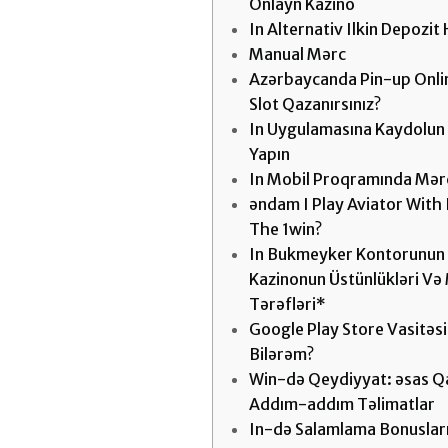
Onlayn Kazino
In Alternativ Ilkin Depozit
Manual Mərc
Azərbaycanda Pin-up Onli
Slot Qazanırsınız?
In Uygulamasına Kaydolun
Yapın
In Mobil Proqramında Mərc
əndam I Play Aviator With
The 1win?
In Bukmeyker Kontorunun
Kazinonun Üstünlükləri Və
Tərəfləri*
Google Play Store Vasitəsi
Bilərəm?
Win-də Qeydiyyat: əsas Q
Addım-addım Təlimatlar
In-də Salamlama Bonusları