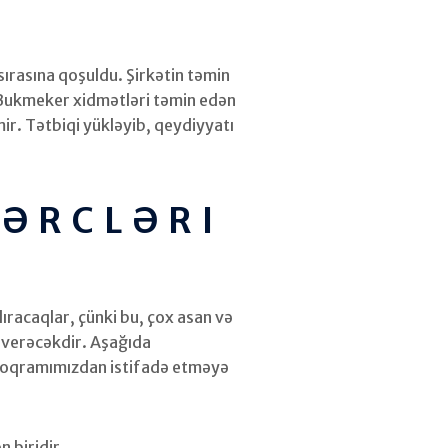
sırasına qoşuldu. Şirkətin təmin
 Bukmeker xidmətləri təmin edən
ir. Tətbiqi yükləyib, qeydiyyatı
MƏRCLƏRI
racaqlar, çünki bu, çox asan və
t verəcəkdir. Aşağıda
proqramımızdan istifadə etməyə
 biridir.