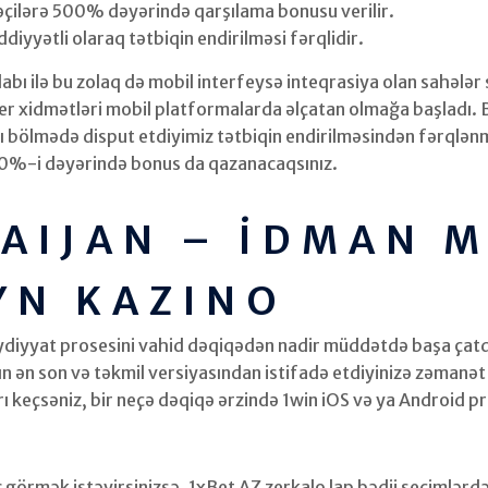
çilərə 500% dəyərində qarşılama bonusu verilir.
diyyətli olaraq tətbiqin endirilməsi fərqlidir.
labı ilə bu zolaq də mobil interfeysə inteqrasiya olan sahələr 
er xidmətləri mobil platformalarda əlçatan olmağa başladı.
rı bölmədə disput etdiyimiz tətbiqin endirilməsindən fərqlənm
0%-i dəyərində bonus da qazanacaqsınız.
AIJAN – İDMAN 
YN KAZINO
diyyat prosesini vahid dəqiqədən nadir müddətdə başa çatdı
n ən son və təkmil versiyasından istifadə etdiyinizə zəmanə
 keçsəniz, bir neçə dəqiqə ərzində 1win iOS və ya Android 
 görmək istəyirsinizsə, 1xBet AZ zerkalo lap bədii seçimlərdən