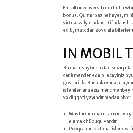
For all new users from India w
bonus. Qumarbaz nəhayət, minim
virtual valyutadan istifadə edi
edib, matçdan zövq ala bilərlər
IN MOBIL 
Bu mərc saytında danışmaq olar k
canlı mərclər edə biləcəyiniz o
göstərilib. Bununla yanaşı, oyun
istənilən ara əziz mərc mənbəyini
və diqqəti yayındırmadan əlveriş
Müştərinin mərc tarixini və 
eləmək hüququ vardır.
Proqramın optimal işləməsi üç