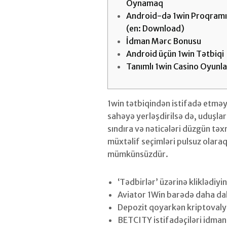
Oynamaq
Android-də 1win Proqramın
(en: Download)
İdman Mərc Bonusu
Android üçün 1win Tətbiqi
Tanımlı 1win Casino Oyunla
1win tətbiqindən istifadə etməyi
sahəyə yerləşdirilsə də, uduşlar
sındıra və nəticələri düzgün təx
müxtəlif seçimləri pulsuz olara
mümkünsüzdür.
‘Tədbirlər’ üzərinə kliklədiyi
Aviator 1Win barədə daha daha
Depozit qoyarkən kriptovalyut
BETCITY istifadəçiləri idman 