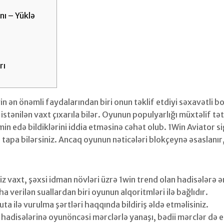
ı – Yüklə
rı
n ən önəmli faydalarından biri onun təklif etdiyi səxavətli b
 istənilən vaxt çıxarıla bilər. Oyunun populyarlığı müxtəlif tə
min edə bildiklərini iddia etməsinə cəhət olub. 1Win Aviator s
q tapa bilərsiniz. Ancaq oyunun nəticələri blokçeynə əsaslanı
niz vaxt, şəxsi idman növləri üzrə 1win trend olan hadisələrə ən
 verilən suallardan biri oyunun alqoritmləri ilə bağlıdır.
a ilə vurulma şərtləri haqqında bildiriş əldə etməlisiniz.
hadisələrinə oyunöncəsi mərclərlə yanaşı, bədii mərclər də ed