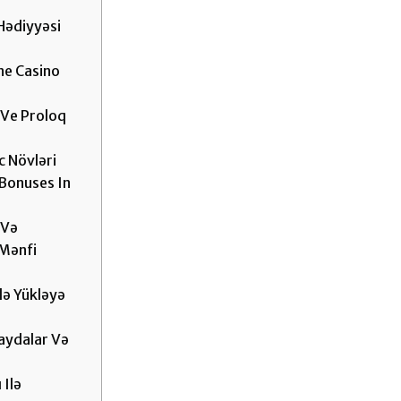
 Hədiyyəsi
ne Casino
 Ve Proloq
 Növləri
 Bonuses In
 Və
 Mənfi
lə Yükləyə
aydalar Və
 Ilə