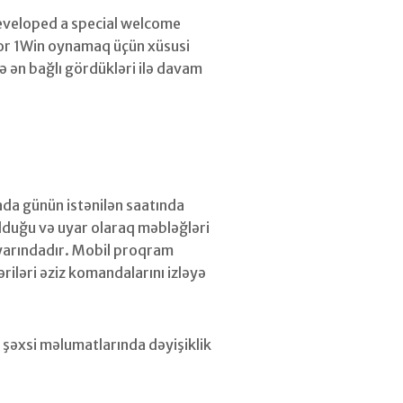
developed a special welcome
or 1Win oynamaq üçün xüsusi
ə ən bağlı gördükləri ilə davam
rada günün istənilən saatında
lduğu və uyar olaraq məbləğləri
tiyarındadır. Mobil proqram
əriləri əziz komandalarını izləyə
 şəxsi məlumatlarında dəyişiklik