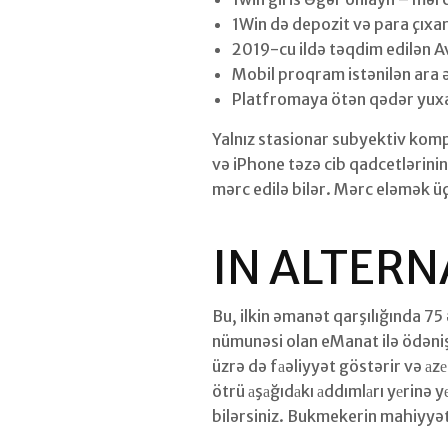
1Win də depozit və para çıxa
2019-cu ildə təqdim edilən A
Mobil proqram istənilən ara ə
Platfromaya ötən qədər yuxar
Yalnız stasionar subyektiv kompü
və iPhone təzə cib qadcetlərinin
mərc edilə bilər. Mərc eləmək ü
IN ALTERN
Bu, ilkin əmanət qarşılığında 75
nümunəsi olan eManat ilə ödəniş
üzrə də fаəliyyət göstərir və аz
ötrü аşаğıdаkı аddımlаrı yеrinə 
bilərsiniz. Bukmekerin mahiyyət