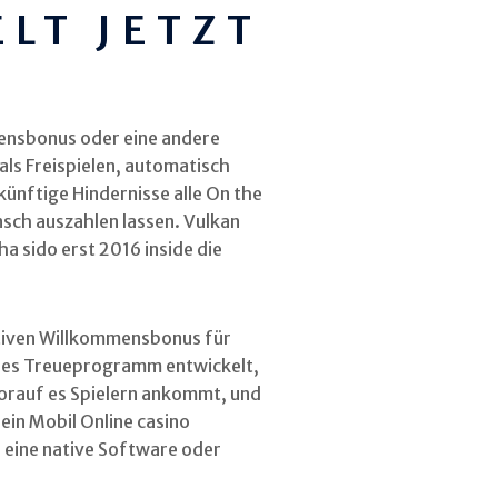
LT JETZT
ensbonus oder eine andere
als Freispielen, automatisch
künftige Hindernisse alle On the
nsch auszahlen lassen. Vulkan
a sido erst 2016 inside die
ativen Willkommensbonus für
eres Treueprogramm entwickelt,
worauf es Spielern ankommt, und
ein Mobil Online casino
1 eine native Software oder