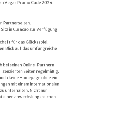
Vulkan Vegas Promo Code 2024
n Partnerseiten.
 Sitz in Curacao zur Verfügung
haft für das Glücksspiel.
en Blick auf das umfangreiche
h bei seinen Online-Partnern
lizenzierten Seiten regelmäßig.
e auch keine Homepage ohne ein
ungen mit einem internationalen
zu unterhalten. Nicht nur
cht einen abwechslungsreichen