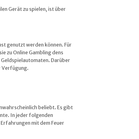
en Gerät zu spielen, ist über
onst genutzt werden können. Für
 sie zu Online Gambling dens
ig Geldspielautomaten. Darüber
ur Verfügung.
wahrscheinlich beliebt. Es gibt
nte. In jeder folgenden
r Erfahrungen mit dem Feuer