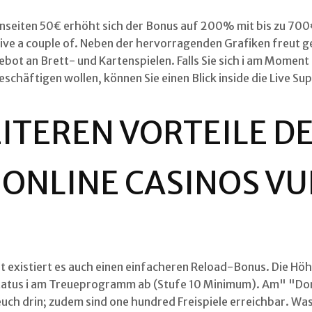
nseiten 50€ erhöht sich der Bonus auf 200% mit bis zu 700
live a couple of. Neben der hervorragenden Grafiken freut g
ebot an Brett- und Kartenspielen. Falls Sie sich i am Moment
eschäftigen wollen, können Sie einen Blick inside die Live Su
ITEREN VORTEILE D
 ONLINE CASINOS V
t existiert es auch einen einfacheren Reload-Bonus. Die Hö
atus i am Treueprogramm ab (Stufe 10 Minimum). Am" "Donn
uch drin; zudem sind one hundred Freispiele erreichbar. Was