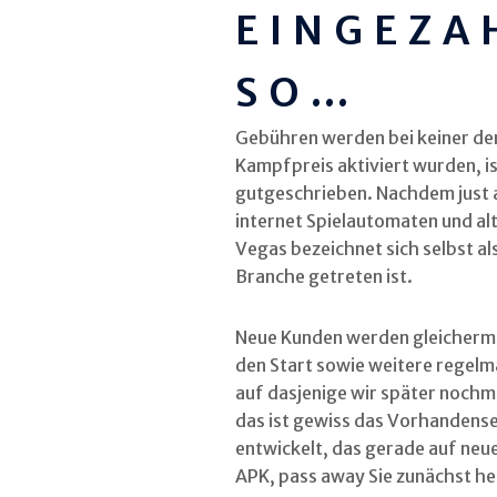
EINGEZA
SO…
Gebühren werden bei keiner de
Kampfpreis aktiviert wurden, is
gutgeschrieben. Nachdem just ab
internet Spielautomaten und al
Vegas bezeichnet sich selbst al
Branche getreten ist.
Neue Kunden werden gleicherma
den Start sowie weitere regel
auf dasjenige wir später nochm
das ist gewiss das Vorhandense
entwickelt, das gerade auf neue
APK, pass away Sie zunächst h