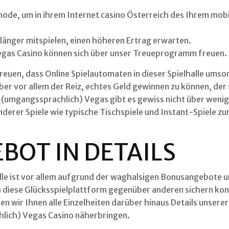
ode, um in ihrem Internet casino Österreich des Ihrem mobil
e länger mitspielen, einen höheren Ertrag erwarten.
gas Casino können sich über unser Treueprogramm freuen.
reuen, dass Online Spielautomaten in dieser Spielhalle ums
ber vor allem der Reiz, echtes Geld gewinnen zu können, der
g (umgangssprachlich) Vegas gibt es gewiss nicht über wen
nderer Spiele wie typische Tischspiele und Instant-Spiele z
BOT IN DETAILS
lle ist vor allem aufgrund der waghalsigen Bonusangebote un
h diese Glücksspielplattform gegenüber anderen sichern kon
wir Ihnen alle Einzelheiten darüber hinaus Details unsere
lich) Vegas Casino näherbringen.