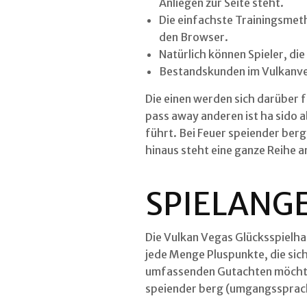
Anliegen zur Seite steht.
Die einfachste Trainingsmeth
den Browser.
Natürlich können Spieler, di
Bestandskunden im Vulkanve
Die einen werden sich darüber f
pass away anderen ist ha sido a
führt. Bei Feuer speiender ber
hinaus steht eine ganze Reihe a
SPIELANGE
Die Vulkan Vegas Glücksspielha
jede Menge Pluspunkte, die sic
umfassenden Gutachten möchten 
speiender berg (umgangssprach