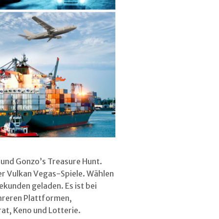
 und Gonzo’s Treasure Hunt.
rer Vulkan Vegas-Spiele. Wählen
ekunden geladen. Es ist bei
hreren Plattformen,
at, Keno und Lotterie.