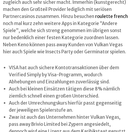
zugleich auch sehr sicher macht. Immerhin (kunstgerecht)
machen den Großteil Provider lediglich mit seriösen
Partnercasinos zusammen. Hinzu besuchen
roulette french
noch mal kurz zehn weitere Apps in Kategorie “Andere
Spiele”, welche sich streng genommen im übrigen sonst
nur bedenklich einer festen Kategorie zuordnen lassen.
Neben Keno können pass away Kunden von Vulkan Vegas
hier auch Spiele wie Insects Party oder Germinator spielen.
VISA hat auch sichere Kontotransaktionen über dem
Verified Simply by Visa-Programm, wodurch
Abhebungen und Einzahlungen zuverlässig sind.
Auch bei kleinen Einsätzen tätigen diese 8% nämlich
ziemlich schnell einen großen Unterschied.
Auch der Umrechnungskurs hierfür passt gegenseitig
der jeweiligen Spielerstufe an.
Zwar ist auch das Unternehmen hinter Vulkan Vegas,
pass away Brivio Limited bei Zypern angesiedelt,
dennoch wird eine Lizenz aus dem Karibikstaat genutzt,