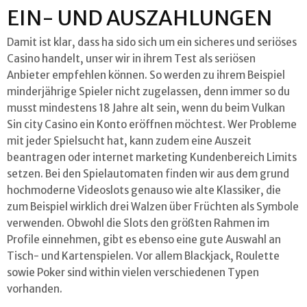
EIN- UND AUSZAHLUNGEN
Damit ist klar, dass ha sido sich um ein sicheres und seriöses
Casino handelt, unser wir in ihrem Test als seriösen
Anbieter empfehlen können. So werden zu ihrem Beispiel
minderjährige Spieler nicht zugelassen, denn immer so du
musst mindestens 18 Jahre alt sein, wenn du beim Vulkan
Sin city Casino ein Konto eröffnen möchtest. Wer Probleme
mit jeder Spielsucht hat, kann zudem eine Auszeit
beantragen oder internet marketing Kundenbereich Limits
setzen. Bei den Spielautomaten finden wir aus dem grund
hochmoderne Videoslots genauso wie alte Klassiker, die
zum Beispiel wirklich drei Walzen über Früchten als Symbole
verwenden. Obwohl die Slots den größten Rahmen im
Profile einnehmen, gibt es ebenso eine gute Auswahl an
Tisch- und Kartenspielen. Vor allem Blackjack, Roulette
sowie Poker sind within vielen verschiedenen Typen
vorhanden.