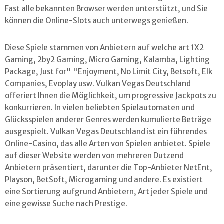
Fast alle bekannten Browser werden unterstützt, und Sie
können die Online-Slots auch unterwegs genießen.
Diese Spiele stammen von Anbietern auf welche art 1X2
Gaming, 2by2 Gaming, Micro Gaming, Kalamba, Lighting
Package, Just for" "Enjoyment, No Limit City, Betsoft, Elk
Companies, Evoplay usw. Vulkan Vegas Deutschland
offeriert Ihnen die Möglichkeit, um progressive Jackpots zu
konkurrieren. In vielen beliebten Spielautomaten und
Glücksspielen anderer Genres werden kumulierte Beträge
ausgespielt. Vulkan Vegas Deutschland ist ein führendes
Online-Casino, das alle Arten von Spielen anbietet. Spiele
auf dieser Website werden von mehreren Dutzend
Anbietern präsentiert, darunter die Top-Anbieter NetEnt,
Playson, BetSoft, Microgaming und andere. Es existiert
eine Sortierung aufgrund Anbietern, Art jeder Spiele und
eine gewisse Suche nach Prestige.