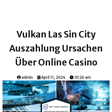
Vulkan Las Sin City
Auszahlung Ursachen
Über Online Casino
admin
April 11, 2024
10:26 am