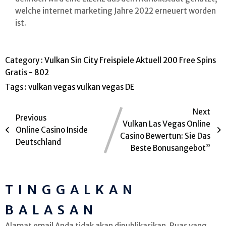
welche internet marketing Jahre 2022 erneuert worden
ist.
Category :
Vulkan Sin City Freispiele Aktuell 200 Free Spins
Gratis - 802
Tags :
vulkan vegas
vulkan vegas DE
Next
Previous
Vulkan Las Vegas Online
Online Casino Inside
Casino Bewertun: Sie Das
Deutschland
Beste Bonusangebot”
TINGGALKAN
BALASAN
Alamat email Anda tidak akan dipublikasikan.
Ruas yang