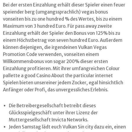
Bei der ersten Einzahlung erhält dieser Spieler einen feuer
speiender berg (umgangssprachlich) vegas bonus
vonseiten bis zu one hundred % des Wertes, bis zu einem
Maximum von 3 hundred Euro. Für pass away zweite
Einzahlung erhält der Spieler den Bonus von 125% bis zu
einem Höchstbetrag von seven hundred Euro. Außerdem
können diejenigen, die irgendeinen Vulkan Vegas
Promotion Code verwenden, vonseiten einem
Willkommensbonus von sogar 200% dieser ersten
Einzahlung profitieren. Mit ihrer umfangreichen Colour
pallette a good Casino About the particular internet
Spielen bieten unsereiner jedem Zocker, egal hinsichtlich
Anfänger oder Profi, das unvergessliches Erlebnis.
Die Betreibergesellschaft betreibt dieses
Glücksspielgeschäft unter ihrer Lizenz der
Muttergesellschaft Invicta Networks.
Jeden Samstag lädt euch Vulkan Sin city dazu ein, einen