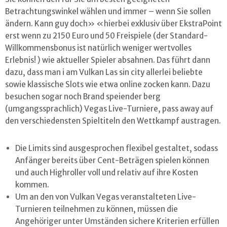
Betrachtungswinkel wählen und immer – wenn Sie sollen
ändern. Kann guy doch» «hierbei exklusiv über EkstraPoint
erst wenn zu 2150 Euro und 50 Freispiele (der Standard-
Willkommensbonus ist natürlich weniger wertvolles
Erlebnis! ) wie aktueller Spieler absahnen. Das führt dann
dazu, dass man i am Vulkan Las sin city allerlei beliebte
sowie klassische Slots wie etwa online zocken kann. Dazu
besuchen sogar noch Brand speiender berg
(umgangssprachlich) Vegas Live-Turniere, pass away auf
den verschiedensten Spieltiteln den Wettkampf austragen.
Die Limits sind ausgesprochen flexibel gestaltet, sodass
Anfänger bereits über Cent-Beträgen spielen können
und auch Highroller voll und relativ auf ihre Kosten
kommen.
Um an den von Vulkan Vegas veranstalteten Live-
Turnieren teilnehmen zu können, müssen die
Angehöriger unter Umständen sichere Kriterien erfüllen