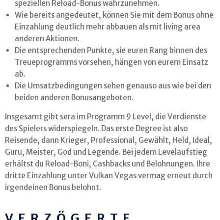
speziellen Reload-Bonus wahrzunehmen.
Wie bereits angedeutet, können Sie mit dem Bonus ohne
Einzahlung deutlich mehr abbauen als mit living area
anderen Aktionen.
Die entsprechenden Punkte, sie euren Rang binnen des
Treueprogramms vorsehen, hängen von eurem Einsatz
ab.
Die Umsatzbedingungen sehen genauso aus wie bei den
beiden anderen Bonusangeboten.
Insgesamt gibt sera im Programm 9 Level, die Verdienste
des Spielers widerspiegeln. Das erste Degree ist also
Reisende, dann Krieger, Professional, Gewählt, Held, Ideal,
Guru, Meister, God und Legende. Bei jedem Levelaufstieg
erhältst du Reload-Boni, Cashbacks und Belohnungen. Ihre
dritte Einzahlung unter Vulkan Vegas vermag erneut durch
irgendeinen Bonus belohnt.
VERZÖGERTE