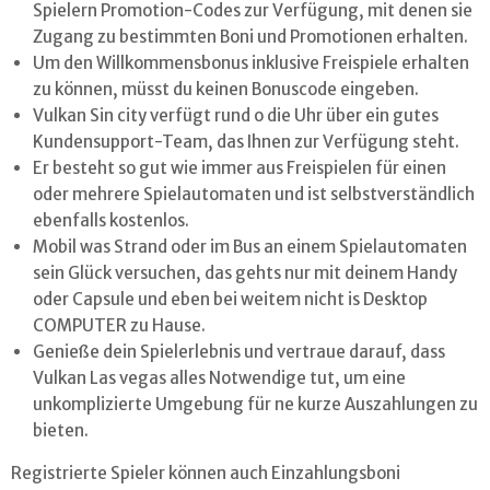
Spielern Promotion-Codes zur Verfügung, mit denen sie
Zugang zu bestimmten Boni und Promotionen erhalten.
Um den Willkommensbonus inklusive Freispiele erhalten
zu können, müsst du keinen Bonuscode eingeben.
Vulkan Sin city verfügt rund o die Uhr über ein gutes
Kundensupport-Team, das Ihnen zur Verfügung steht.
Er besteht so gut wie immer aus Freispielen für einen
oder mehrere Spielautomaten und ist selbstverständlich
ebenfalls kostenlos.
Mobil was Strand oder im Bus an einem Spielautomaten
sein Glück versuchen, das gehts nur mit deinem Handy
oder Capsule und eben bei weitem nicht is Desktop
COMPUTER zu Hause.
Genieße dein Spielerlebnis und vertraue darauf, dass
Vulkan Las vegas alles Notwendige tut, um eine
unkomplizierte Umgebung für ne kurze Auszahlungen zu
bieten.
Registrierte Spieler können auch Einzahlungsboni